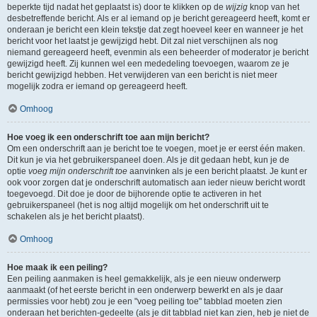
beperkte tijd nadat het geplaatst is) door te klikken op de
wijzig
knop van het
desbetreffende bericht. Als er al iemand op je bericht gereageerd heeft, komt er
onderaan je bericht een klein tekstje dat zegt hoeveel keer en wanneer je het
bericht voor het laatst je gewijzigd hebt. Dit zal niet verschijnen als nog
niemand gereageerd heeft, evenmin als een beheerder of moderator je bericht
gewijzigd heeft. Zij kunnen wel een mededeling toevoegen, waarom ze je
bericht gewijzigd hebben. Het verwijderen van een bericht is niet meer
mogelijk zodra er iemand op gereageerd heeft.
Omhoog
Hoe voeg ik een onderschrift toe aan mijn bericht?
Om een onderschrift aan je bericht toe te voegen, moet je er eerst één maken.
Dit kun je via het gebruikerspaneel doen. Als je dit gedaan hebt, kun je de
optie
voeg mijn onderschrift toe
aanvinken als je een bericht plaatst. Je kunt er
ook voor zorgen dat je onderschrift automatisch aan ieder nieuw bericht wordt
toegevoegd. Dit doe je door de bijhorende optie te activeren in het
gebruikerspaneel (het is nog altijd mogelijk om het onderschrift uit te
schakelen als je het bericht plaatst).
Omhoog
Hoe maak ik een peiling?
Een peiling aanmaken is heel gemakkelijk, als je een nieuw onderwerp
aanmaakt (of het eerste bericht in een onderwerp bewerkt en als je daar
permissies voor hebt) zou je een "voeg peiling toe" tabblad moeten zien
onderaan het berichten-gedeelte (als je dit tabblad niet kan zien, heb je niet de