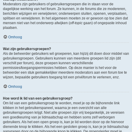
Moderators zijn gebruikers of gebruikersgroepen die in staan voor de
dagelijkse werking van het forum. Ze kunnen, in de forums die ze modereren,
berichten wijzigen en verwijderen; onderwerpen sluiten, openen, verplaatsen,
splitsen en verwijderen. In het algemeen moeten ze er gewoon op toe zien dat
mensen niet van het onderwerp afwijken (
off-topic
gaan) of ongepaste inhoud
plaatsen.
Omhoog
Wat zijn gebruikersgroepen?
Als de beheerder gebruikers wil groeperen, kan hij/zij dit doen door middel van
gebruikersgroepen. Gebruikers kunnen van meerdere groepen lid zijn (dit
verschilt per forum), deze groepen kunnen verschillende
permissies/toegangspermissies hebben. Op deze manier is het voor de
beheerder een stuk gemakkelijker meerdere moderators aan een forum toe te
wijzen, bepaalde gebruikers toegang tot een privéforum te verlenen, enz.
Omhoog
Hoe word ik lid van een gebruikersgroep?
Om lid van een gebruikersgroep te worden, moet je op de bijhorende link
klikken in het gebruikerspaneel, waarna je een overzicht van alle
gebruikersgroepen krijgt. Niet alle groepen zijn vrij toegankelijk, ze vereisen
een goedkeuring van je lidmaatschap en hebben soms zelf verborgen
gebruikers. Als het een open groep is, kan je lid worden door op de hiervoor
dienende knop te klikken. Als het een gesloten groep is, kan je je lidmaatschap
aanvragen door op de bijhorende knop te klikken. De groepsleider moet je