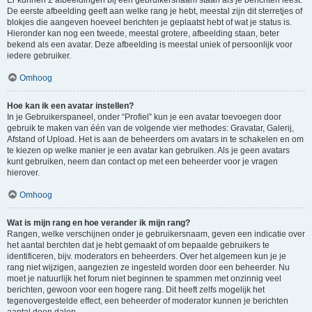
Er kunnen 2 afbeeldingen bij een gebruikersnaam staan als je berichten leest.
De eerste afbeelding geeft aan welke rang je hebt, meestal zijn dit sterretjes of
blokjes die aangeven hoeveel berichten je geplaatst hebt of wat je status is.
Hieronder kan nog een tweede, meestal grotere, afbeelding staan, beter
bekend als een avatar. Deze afbeelding is meestal uniek of persoonlijk voor
iedere gebruiker.
Omhoog
Hoe kan ik een avatar instellen?
In je Gebruikerspaneel, onder “Profiel” kun je een avatar toevoegen door
gebruik te maken van één van de volgende vier methodes: Gravatar, Galerij,
Afstand of Upload. Het is aan de beheerders om avatars in te schakelen en om
te kiezen op welke manier je een avatar kan gebruiken. Als je geen avatars
kunt gebruiken, neem dan contact op met een beheerder voor je vragen
hierover.
Omhoog
Wat is mijn rang en hoe verander ik mijn rang?
Rangen, welke verschijnen onder je gebruikersnaam, geven een indicatie over
het aantal berchten dat je hebt gemaakt of om bepaalde gebruikers te
identificeren, bijv. moderators en beheerders. Over het algemeen kun je je
rang niet wijzigen, aangezien ze ingesteld worden door een beheerder. Nu
moet je natuurlijk het forum niet beginnen te spammen met onzinnig veel
berichten, gewoon voor een hogere rang. Dit heeft zelfs mogelijk het
tegenovergestelde effect, een beheerder of moderator kunnen je berichten