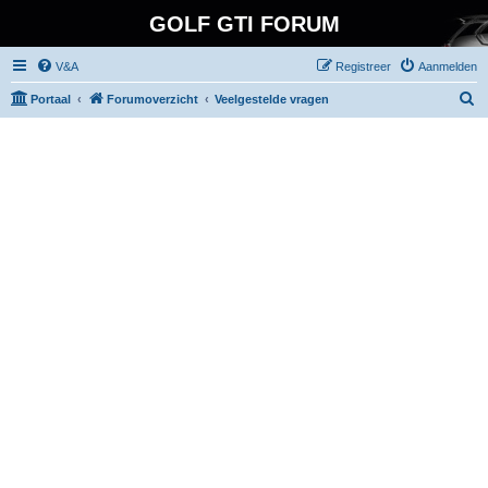
GOLF GTI FORUM
V&A
Registreer
Aanmelden
Z
Portaal
Forumoverzicht
Veelgestelde vragen
o
e
k