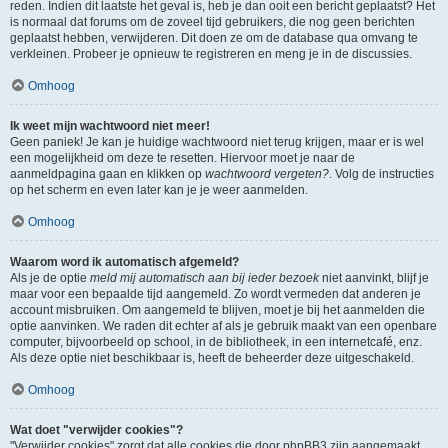
reden. Indien dit laatste het geval is, heb je dan ooit een bericht geplaatst? Het
is normaal dat forums om de zoveel tijd gebruikers, die nog geen berichten
geplaatst hebben, verwijderen. Dit doen ze om de database qua omvang te
verkleinen. Probeer je opnieuw te registreren en meng je in de discussies.
Omhoog
Ik weet mijn wachtwoord niet meer!
Geen paniek! Je kan je huidige wachtwoord niet terug krijgen, maar er is wel
een mogelijkheid om deze te resetten. Hiervoor moet je naar de
aanmeldpagina gaan en klikken op
wachtwoord vergeten?
. Volg de instructies
op het scherm en even later kan je je weer aanmelden.
Omhoog
Waarom word ik automatisch afgemeld?
Als je de optie
meld mij automatisch aan bij ieder bezoek
niet aanvinkt, blijf je
maar voor een bepaalde tijd aangemeld. Zo wordt vermeden dat anderen je
account misbruiken. Om aangemeld te blijven, moet je bij het aanmelden die
optie aanvinken. We raden dit echter af als je gebruik maakt van een openbare
computer, bijvoorbeeld op school, in de bibliotheek, in een internetcafé, enz.
Als deze optie niet beschikbaar is, heeft de beheerder deze uitgeschakeld.
Omhoog
Wat doet "verwijder cookies"?
"Verwijder cookies" zorgt dat alle cookies die door phpBB3 zijn aangemaakt,