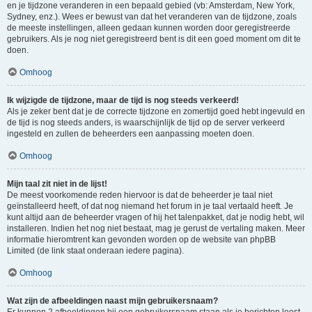
en je tijdzone veranderen in een bepaald gebied (vb: Amsterdam, New York,
Sydney, enz.). Wees er bewust van dat het veranderen van de tijdzone, zoals
de meeste instellingen, alleen gedaan kunnen worden door geregistreerde
gebruikers. Als je nog niet geregistreerd bent is dit een goed moment om dit te
doen.
Omhoog
Ik wijzigde de tijdzone, maar de tijd is nog steeds verkeerd!
Als je zeker bent dat je de correcte tijdzone en zomertijd goed hebt ingevuld en
de tijd is nog steeds anders, is waarschijnlijk de tijd op de server verkeerd
ingesteld en zullen de beheerders een aanpassing moeten doen.
Omhoog
Mijn taal zit niet in de lijst!
De meest voorkomende reden hiervoor is dat de beheerder je taal niet
geïnstalleerd heeft, of dat nog niemand het forum in je taal vertaald heeft. Je
kunt altijd aan de beheerder vragen of hij het talenpakket, dat je nodig hebt, wil
installeren. Indien het nog niet bestaat, mag je gerust de vertaling maken. Meer
informatie hieromtrent kan gevonden worden op de website van phpBB
Limited (de link staat onderaan iedere pagina).
Omhoog
Wat zijn de afbeeldingen naast mijn gebruikersnaam?