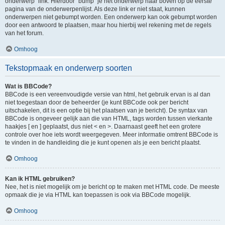
onderwerp" link. Hierdoor "bump" je het onderwerp naar boven op de eerste
pagina van de onderwerpenlijst. Als deze link er niet staat, kunnen
onderwerpen niet gebumpt worden. Een onderwerp kan ook gebumpt worden
door een antwoord te plaatsen, maar hou hierbij wel rekening met de regels
van het forum.
Omhoog
Tekstopmaak en onderwerp soorten
Wat is BBCode?
BBCode is een vereenvoudigde versie van html, het gebruik ervan is al dan
niet toegestaan door de beheerder (je kunt BBCode ook per bericht
uitschakelen, dit is een optie bij het plaatsen van je bericht). De syntax van
BBCode is ongeveer gelijk aan die van HTML, tags worden tussen vierkante
haakjes [ en ] geplaatst, dus niet < en >. Daarnaast geeft het een grotere
controle over hoe iets wordt weergegeven. Meer informatie omtrent BBCode is
te vinden in de handleiding die je kunt openen als je een bericht plaatst.
Omhoog
Kan ik HTML gebruiken?
Nee, het is niet mogelijk om je bericht op te maken met HTML code. De meeste
opmaak die je via HTML kan toepassen is ook via BBCode mogelijk.
Omhoog