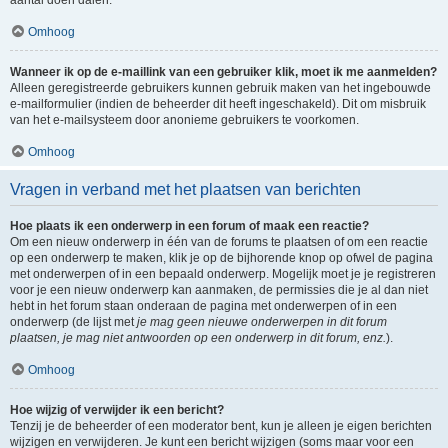
aantal doen dalen.
Omhoog
Wanneer ik op de e-maillink van een gebruiker klik, moet ik me aanmelden?
Alleen geregistreerde gebruikers kunnen gebruik maken van het ingebouwde
e-mailformulier (indien de beheerder dit heeft ingeschakeld). Dit om misbruik
van het e-mailsysteem door anonieme gebruikers te voorkomen.
Omhoog
Vragen in verband met het plaatsen van berichten
Hoe plaats ik een onderwerp in een forum of maak een reactie?
Om een nieuw onderwerp in één van de forums te plaatsen of om een reactie
op een onderwerp te maken, klik je op de bijhorende knop op ofwel de pagina
met onderwerpen of in een bepaald onderwerp. Mogelijk moet je je registreren
voor je een nieuw onderwerp kan aanmaken, de permissies die je al dan niet
hebt in het forum staan onderaan de pagina met onderwerpen of in een
onderwerp (de lijst met
je mag geen nieuwe onderwerpen in dit forum
plaatsen, je mag niet antwoorden op een onderwerp in dit forum, enz.
).
Omhoog
Hoe wijzig of verwijder ik een bericht?
Tenzij je de beheerder of een moderator bent, kun je alleen je eigen berichten
wijzigen en verwijderen. Je kunt een bericht wijzigen (soms maar voor een