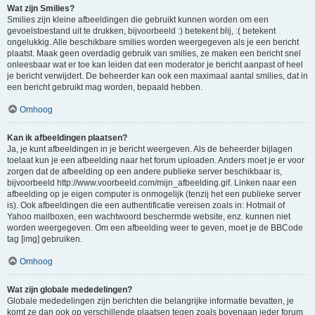
Wat zijn Smilies?
Smilies zijn kleine afbeeldingen die gebruikt kunnen worden om een
gevoelstoestand uit te drukken, bijvoorbeeld :) betekent blij, :( betekent
ongelukkig. Alle beschikbare smilies worden weergegeven als je een bericht
plaatst. Maak geen overdadig gebruik van smilies, ze maken een bericht snel
onleesbaar wat er toe kan leiden dat een moderator je bericht aanpast of heel
je bericht verwijdert. De beheerder kan ook een maximaal aantal smilies, dat in
een bericht gebruikt mag worden, bepaald hebben.
Omhoog
Kan ik afbeeldingen plaatsen?
Ja, je kunt afbeeldingen in je bericht weergeven. Als de beheerder bijlagen
toelaat kun je een afbeelding naar het forum uploaden. Anders moet je er voor
zorgen dat de afbeelding op een andere publieke server beschikbaar is,
bijvoorbeeld http://www.voorbeeld.com/mijn_afbeelding.gif. Linken naar een
afbeelding op je eigen computer is onmogelijk (tenzij het een publieke server
is). Ook afbeeldingen die een authentificatie vereisen zoals in: Hotmail of
Yahoo mailboxen, een wachtwoord beschermde website, enz. kunnen niet
worden weergegeven. Om een afbeelding weer te geven, moet je de BBCode
tag [img] gebruiken.
Omhoog
Wat zijn globale mededelingen?
Globale mededelingen zijn berichten die belangrijke informatie bevatten, je
komt ze dan ook op verschillende plaatsen tegen zoals bovenaan ieder forum