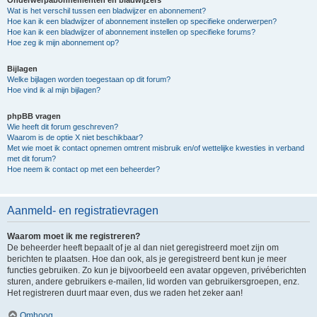
Onderwerpabonnementen en bladwijzers
Wat is het verschil tussen een bladwijzer en abonnement?
Hoe kan ik een bladwijzer of abonnement instellen op specifieke onderwerpen?
Hoe kan ik een bladwijzer of abonnement instellen op specifieke forums?
Hoe zeg ik mijn abonnement op?
Bijlagen
Welke bijlagen worden toegestaan op dit forum?
Hoe vind ik al mijn bijlagen?
phpBB vragen
Wie heeft dit forum geschreven?
Waarom is de optie X niet beschikbaar?
Met wie moet ik contact opnemen omtrent misbruik en/of wettelijke kwesties in verband
met dit forum?
Hoe neem ik contact op met een beheerder?
Aanmeld- en registratievragen
Waarom moet ik me registreren?
De beheerder heeft bepaalt of je al dan niet geregistreerd moet zijn om
berichten te plaatsen. Hoe dan ook, als je geregistreerd bent kun je meer
functies gebruiken. Zo kun je bijvoorbeeld een avatar opgeven, privéberichten
sturen, andere gebruikers e-mailen, lid worden van gebruikersgroepen, enz.
Het registreren duurt maar even, dus we raden het zeker aan!
Omhoog