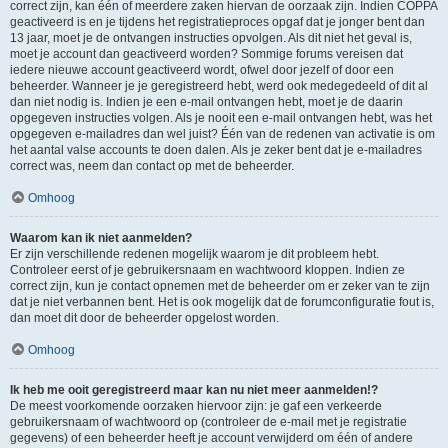
correct zijn, kan één of meerdere zaken hiervan de oorzaak zijn. Indien COPPA
geactiveerd is en je tijdens het registratieproces opgaf dat je jonger bent dan
13 jaar, moet je de ontvangen instructies opvolgen. Als dit niet het geval is,
moet je account dan geactiveerd worden? Sommige forums vereisen dat
iedere nieuwe account geactiveerd wordt, ofwel door jezelf of door een
beheerder. Wanneer je je geregistreerd hebt, werd ook medegedeeld of dit al
dan niet nodig is. Indien je een e-mail ontvangen hebt, moet je de daarin
opgegeven instructies volgen. Als je nooit een e-mail ontvangen hebt, was het
opgegeven e-mailadres dan wel juist? Één van de redenen van activatie is om
het aantal valse accounts te doen dalen. Als je zeker bent dat je e-mailadres
correct was, neem dan contact op met de beheerder.
Omhoog
Waarom kan ik niet aanmelden?
Er zijn verschillende redenen mogelijk waarom je dit probleem hebt.
Controleer eerst of je gebruikersnaam en wachtwoord kloppen. Indien ze
correct zijn, kun je contact opnemen met de beheerder om er zeker van te zijn
dat je niet verbannen bent. Het is ook mogelijk dat de forumconfiguratie fout is,
dan moet dit door de beheerder opgelost worden.
Omhoog
Ik heb me ooit geregistreerd maar kan nu niet meer aanmelden!?
De meest voorkomende oorzaken hiervoor zijn: je gaf een verkeerde
gebruikersnaam of wachtwoord op (controleer de e-mail met je registratie
gegevens) of een beheerder heeft je account verwijderd om één of andere