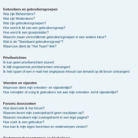
Gebruikers en gebruikersgroepen
Wat zijn Beheerders?
Wat zijn Moderators?
Wat zijn gebruikersgroepen?
Hoe word ik lid van een gebruikersgroep?
Hoe word ik een groepsleider?
Waarom staan verschillende gebruikersgroepen in een andere kleur?
Wat is de "Standaard gebruikersgroep"?
Waarvoor dient de "Het Team"-link?
Privéberichten
Ik kan geen privéberichten sturen!
Ik blijf ongewenste privéberichten ontvangen!
Ik heb spam of een e-mail met ongepaste inhoud van iemand op dit forum ontvangen!
Vrienden en vijanden
Waarvoor dient mijn vrienden- en vijandenlijst?
Hoe verwijder of voeg ik gebruikers toe aan mijn vrienden- en/of vijandenlijst?
Forums doorzoeken
Hoe doorzoek ik het forum?
Waarom levert mijn zoekopdracht geen resultaten op?
Waarom resulteert mijn zoekopdracht in een lege pagina?
Hoe zoek ik een gebruiker?
Hoe kan ik mijn eigen berichten en onderwerpen vinden?