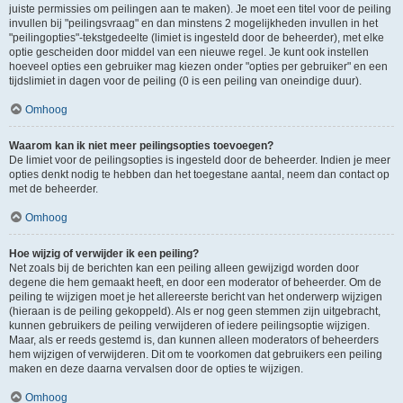
juiste permissies om peilingen aan te maken). Je moet een titel voor de peiling
invullen bij "peilingsvraag" en dan minstens 2 mogelijkheden invullen in het
"peilingopties"-tekstgedeelte (limiet is ingesteld door de beheerder), met elke
optie gescheiden door middel van een nieuwe regel. Je kunt ook instellen
hoeveel opties een gebruiker mag kiezen onder "opties per gebruiker" en een
tijdslimiet in dagen voor de peiling (0 is een peiling van oneindige duur).
Omhoog
Waarom kan ik niet meer peilingsopties toevoegen?
De limiet voor de peilingsopties is ingesteld door de beheerder. Indien je meer
opties denkt nodig te hebben dan het toegestane aantal, neem dan contact op
met de beheerder.
Omhoog
Hoe wijzig of verwijder ik een peiling?
Net zoals bij de berichten kan een peiling alleen gewijzigd worden door
degene die hem gemaakt heeft, en door een moderator of beheerder. Om de
peiling te wijzigen moet je het allereerste bericht van het onderwerp wijzigen
(hieraan is de peiling gekoppeld). Als er nog geen stemmen zijn uitgebracht,
kunnen gebruikers de peiling verwijderen of iedere peilingsoptie wijzigen.
Maar, als er reeds gestemd is, dan kunnen alleen moderators of beheerders
hem wijzigen of verwijderen. Dit om te voorkomen dat gebruikers een peiling
maken en deze daarna vervalsen door de opties te wijzigen.
Omhoog