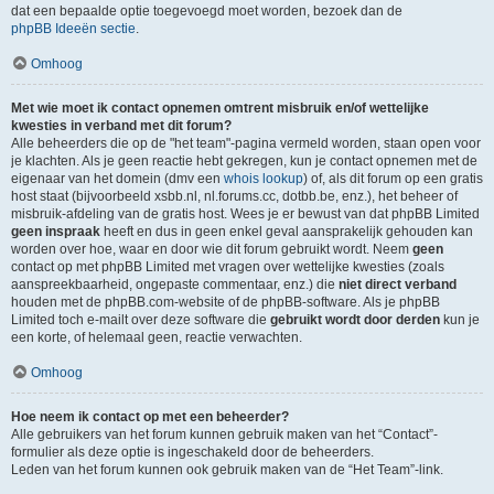
dat een bepaalde optie toegevoegd moet worden, bezoek dan de
phpBB Ideeën sectie
.
Omhoog
Met wie moet ik contact opnemen omtrent misbruik en/of wettelijke
kwesties in verband met dit forum?
Alle beheerders die op de "het team"-pagina vermeld worden, staan open voor
je klachten. Als je geen reactie hebt gekregen, kun je contact opnemen met de
eigenaar van het domein (dmv een
whois lookup
) of, als dit forum op een gratis
host staat (bijvoorbeeld xsbb.nl, nl.forums.cc, dotbb.be, enz.), het beheer of
misbruik-afdeling van de gratis host. Wees je er bewust van dat phpBB Limited
geen inspraak
heeft en dus in geen enkel geval aansprakelijk gehouden kan
worden over hoe, waar en door wie dit forum gebruikt wordt. Neem
geen
contact op met phpBB Limited met vragen over wettelijke kwesties (zoals
aanspreekbaarheid, ongepaste commentaar, enz.) die
niet direct verband
houden met de phpBB.com-website of de phpBB-software. Als je phpBB
Limited toch e-mailt over deze software die
gebruikt wordt door derden
kun je
een korte, of helemaal geen, reactie verwachten.
Omhoog
Hoe neem ik contact op met een beheerder?
Alle gebruikers van het forum kunnen gebruik maken van het “Contact”-
formulier als deze optie is ingeschakeld door de beheerders.
Leden van het forum kunnen ook gebruik maken van de “Het Team”-link.