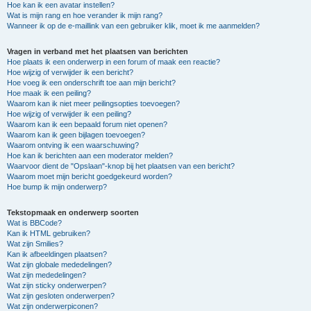
Hoe kan ik een avatar instellen?
Wat is mijn rang en hoe verander ik mijn rang?
Wanneer ik op de e-maillink van een gebruiker klik, moet ik me aanmelden?
Vragen in verband met het plaatsen van berichten
Hoe plaats ik een onderwerp in een forum of maak een reactie?
Hoe wijzig of verwijder ik een bericht?
Hoe voeg ik een onderschrift toe aan mijn bericht?
Hoe maak ik een peiling?
Waarom kan ik niet meer peilingsopties toevoegen?
Hoe wijzig of verwijder ik een peiling?
Waarom kan ik een bepaald forum niet openen?
Waarom kan ik geen bijlagen toevoegen?
Waarom ontving ik een waarschuwing?
Hoe kan ik berichten aan een moderator melden?
Waarvoor dient de "Opslaan"-knop bij het plaatsen van een bericht?
Waarom moet mijn bericht goedgekeurd worden?
Hoe bump ik mijn onderwerp?
Tekstopmaak en onderwerp soorten
Wat is BBCode?
Kan ik HTML gebruiken?
Wat zijn Smilies?
Kan ik afbeeldingen plaatsen?
Wat zijn globale mededelingen?
Wat zijn mededelingen?
Wat zijn sticky onderwerpen?
Wat zijn gesloten onderwerpen?
Wat zijn onderwerpiconen?