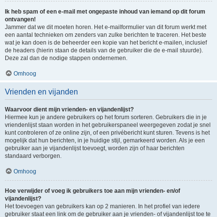
Ik heb spam of een e-mail met ongepaste inhoud van iemand op dit forum
ontvangen!
Jammer dat we dit moeten horen. Het e-mailformulier van dit forum werkt met
een aantal technieken om zenders van zulke berichten te traceren. Het beste
wat je kan doen is de beheerder een kopie van het bericht e-mailen, inclusief
de headers (hierin staan de details van de gebruiker die de e-mail stuurde).
Deze zal dan de nodige stappen ondernemen.
Omhoog
Vrienden en vijanden
Waarvoor dient mijn vrienden- en vijandenlijst?
Hiermee kun je andere gebruikers op het forum sorteren. Gebruikers die in je
vriendenlijst staan worden in het gebruikerspaneel weergegeven zodat je snel
kunt controleren of ze online zijn, of een privébericht kunt sturen. Tevens is het
mogelijk dat hun berichten, in je huidige stijl, gemarkeerd worden. Als je een
gebruiker aan je vijandenlijst toevoegt, worden zijn of haar berichten
standaard verborgen.
Omhoog
Hoe verwijder of voeg ik gebruikers toe aan mijn vrienden- en/of
vijandenlijst?
Het toevoegen van gebruikers kan op 2 manieren. In het profiel van iedere
gebruiker staat een link om de gebruiker aan je vrienden- of vijandenlijst toe te