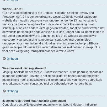
Wat is COPPA?
COPPA is de afkorting voor het Engelse "Children’s Online Privacy and
Protection Act". Dit is een Amerikaanse wet uit 1998 die vereist dat iedere
website die mogelijk gegevens van jongeren onder de 13 jaar verzamelt,
hiervoor de toestemming heeft van de ouders. Deze toestemming moet
schriftelijk of op een andere wijze gegeven worden, zodat de ouders weten dat
de website persoonlijke gegevens van hun kind, jonger dan 13, heeft. Indien je
niet zeker bent of deze wet al dan niet op jou of de website waarop je wil
registreren van toepassing is, neem dan contact op met een juridisch
raadgever voor meer informatie. Houd er rekening mee dat het phpBB-team
geen wettelijke informatie kan verschaffen en ook niet het aanspreekpunt is
voor deze wetgeving, tenzij dit hieronder vermeld wordt.
Omhoog
Waarom kan ik niet registreren?
Mogelijk heeft de beheerder je IP-adres verbannen, of de gebruikersnaam die
je opgeeft verboden. Tevens is het mogelijk dat de beheerder de registratie
mogelijkheid heeft uitgeschakeld om zo de registratie van nieuwe gebruikers
te voorkomen. Neem contact op met de beheerder voor verdere hulp.
Omhoog
Ik ben geregistreerd maar kan niet aanmelden!
Controleer eerst of je gebruikersnaam en wachtwoord kloppen. Indien ze