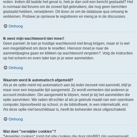
reden. Indien dit laatste het geval is, heb je dan ooit een bericht geplaatst? Het
is normaal dat forums om de zoveel tijd gebruikers, die nog geen berichten
geplaatst hebben, verwijderen. Dit doen ze om de database qua omvang te
verkleinen. Probeer je opnieuw te registreren en meng je in de discussies.
Omhoog
Ik weet mijn wachtwoord niet meer!
Geen paniek! Je kan je huidige wachtwoord niet terug krijgen, maar er is wel
een mogelijkheid om deze te resetten. Hiervoor moet je naar de
aanmeldpagina gaan en klikken op
wachtwoord vergeten?
. Volg de instructies
op het scherm en even later kan je je weer aanmelden.
Omhoog
Waarom word ik automatisch afgemeld?
Als je de optie
meld mij automatisch aan bij ieder bezoek
niet aanvinkt, blijf je
maar voor een bepaalde tijd aangemeld. Zo wordt vermeden dat anderen je
account misbruiken. Om aangemeld te blijven, moet je bij het aanmelden die
optie aanvinken. We raden dit echter af als je gebruik maakt van een openbare
computer, bijvoorbeeld op school, in de bibliotheek, in een internetcafé, enz.
Als deze optie niet beschikbaar is, heeft de beheerder deze uitgeschakeld.
Omhoog
Wat doet "verwijder cookies"?
"Verwijder cookies" zorgt dat alle cookies die door phpBB3 zijn aangemaakt,