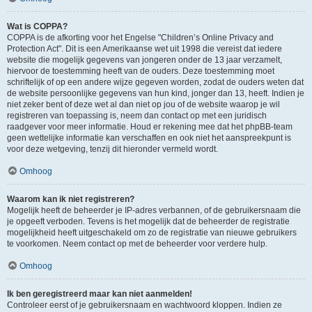
Wat is COPPA?
COPPA is de afkorting voor het Engelse "Children’s Online Privacy and
Protection Act". Dit is een Amerikaanse wet uit 1998 die vereist dat iedere
website die mogelijk gegevens van jongeren onder de 13 jaar verzamelt,
hiervoor de toestemming heeft van de ouders. Deze toestemming moet
schriftelijk of op een andere wijze gegeven worden, zodat de ouders weten dat
de website persoonlijke gegevens van hun kind, jonger dan 13, heeft. Indien je
niet zeker bent of deze wet al dan niet op jou of de website waarop je wil
registreren van toepassing is, neem dan contact op met een juridisch
raadgever voor meer informatie. Houd er rekening mee dat het phpBB-team
geen wettelijke informatie kan verschaffen en ook niet het aanspreekpunt is
voor deze wetgeving, tenzij dit hieronder vermeld wordt.
Omhoog
Waarom kan ik niet registreren?
Mogelijk heeft de beheerder je IP-adres verbannen, of de gebruikersnaam die
je opgeeft verboden. Tevens is het mogelijk dat de beheerder de registratie
mogelijkheid heeft uitgeschakeld om zo de registratie van nieuwe gebruikers
te voorkomen. Neem contact op met de beheerder voor verdere hulp.
Omhoog
Ik ben geregistreerd maar kan niet aanmelden!
Controleer eerst of je gebruikersnaam en wachtwoord kloppen. Indien ze