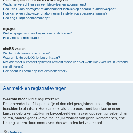
Onderwerpabonnementen en bladwijzers
Wat is het verschil tussen een bladwijzer en abonnement?
Hoe kan ik een bladwijzer of abonnement instellen op specifieke onderwerpen?
Hoe kan ik een bladwijzer of abonnement instellen op specifieke forums?
Hoe zeg ik mijn abonnement op?
Bijlagen
Welke bijlagen worden toegestaan op dit forum?
Hoe vind ik al mijn bijlagen?
phpBB vragen
Wie heeft dit forum geschreven?
Waarom is de optie X niet beschikbaar?
Met wie moet ik contact opnemen omtrent misbruik en/of wettelijke kwesties in verband
met dit forum?
Hoe neem ik contact op met een beheerder?
Aanmeld- en registratievragen
Waarom moet ik me registreren?
De beheerder heeft bepaalt of je al dan niet geregistreerd moet zijn om
berichten te plaatsen. Hoe dan ook, als je geregistreerd bent kun je meer
functies gebruiken. Zo kun je bijvoorbeeld een avatar opgeven, privéberichten
sturen, andere gebruikers e-mailen, lid worden van gebruikersgroepen, enz.
Het registreren duurt maar even, dus we raden het zeker aan!
Omhoog