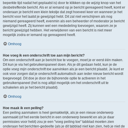
beperkte tijd nadat het geplaatst is) door te klikken op de
wijzig
knop van het
desbetreffende bericht. Als er al iemand op je bericht gereageerd heeft, komt er
onderaan je bericht een klein tekstje dat zegt hoeveel keer en wanneer je het
bericht voor het laatst je gewijzigd hebt. Dit zal niet verschijnen als nog
niemand gereageerd heeft, evenmin als een beheerder of moderator je bericht
gewijzigd heeft. Zij kunnen wel een mededeling toevoegen, waarom ze je
bericht gewijzigd hebben. Het verwijderen van een bericht is niet meer
mogelijk zodra er iemand op gereageerd heeft.
Omhoog
Hoe voeg ik een onderschrift toe aan mijn bericht?
Om een onderschrift aan je bericht toe te voegen, moet je er eerst één maken.
Dit kun je via het gebruikerspaneel doen. Als je dit gedaan hebt, kun je de
optie
voeg mijn onderschrift toe
aanvinken als je een bericht plaatst. Je kunt er
ook voor zorgen dat je onderschrift automatisch aan ieder nieuw bericht wordt
toegevoegd. Dit doe je door de bijhorende optie te activeren in het
gebruikerspaneel (het is nog altijd mogelijk om het onderschrift uit te
schakelen als je het bericht plaatst).
Omhoog
Hoe maak ik een peiling?
Een peiling aanmaken is heel gemakkelijk, als je een nieuw onderwerp
aanmaakt (of het eerste bericht in een onderwerp bewerkt en als je daar
permissies voor hebt) zou je een "voeg peiling toe" tabblad moeten zien
onderaan het berichten-gedeelte (als je dit tabblad niet kan zien, heb je niet de