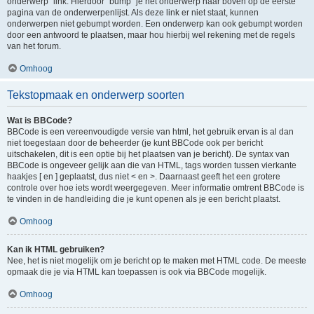
onderwerp" link. Hierdoor "bump" je het onderwerp naar boven op de eerste
pagina van de onderwerpenlijst. Als deze link er niet staat, kunnen
onderwerpen niet gebumpt worden. Een onderwerp kan ook gebumpt worden
door een antwoord te plaatsen, maar hou hierbij wel rekening met de regels
van het forum.
Omhoog
Tekstopmaak en onderwerp soorten
Wat is BBCode?
BBCode is een vereenvoudigde versie van html, het gebruik ervan is al dan
niet toegestaan door de beheerder (je kunt BBCode ook per bericht
uitschakelen, dit is een optie bij het plaatsen van je bericht). De syntax van
BBCode is ongeveer gelijk aan die van HTML, tags worden tussen vierkante
haakjes [ en ] geplaatst, dus niet < en >. Daarnaast geeft het een grotere
controle over hoe iets wordt weergegeven. Meer informatie omtrent BBCode is
te vinden in de handleiding die je kunt openen als je een bericht plaatst.
Omhoog
Kan ik HTML gebruiken?
Nee, het is niet mogelijk om je bericht op te maken met HTML code. De meeste
opmaak die je via HTML kan toepassen is ook via BBCode mogelijk.
Omhoog