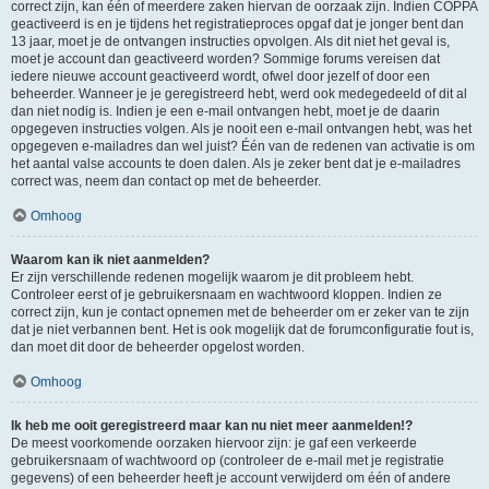
correct zijn, kan één of meerdere zaken hiervan de oorzaak zijn. Indien COPPA
geactiveerd is en je tijdens het registratieproces opgaf dat je jonger bent dan
13 jaar, moet je de ontvangen instructies opvolgen. Als dit niet het geval is,
moet je account dan geactiveerd worden? Sommige forums vereisen dat
iedere nieuwe account geactiveerd wordt, ofwel door jezelf of door een
beheerder. Wanneer je je geregistreerd hebt, werd ook medegedeeld of dit al
dan niet nodig is. Indien je een e-mail ontvangen hebt, moet je de daarin
opgegeven instructies volgen. Als je nooit een e-mail ontvangen hebt, was het
opgegeven e-mailadres dan wel juist? Één van de redenen van activatie is om
het aantal valse accounts te doen dalen. Als je zeker bent dat je e-mailadres
correct was, neem dan contact op met de beheerder.
Omhoog
Waarom kan ik niet aanmelden?
Er zijn verschillende redenen mogelijk waarom je dit probleem hebt.
Controleer eerst of je gebruikersnaam en wachtwoord kloppen. Indien ze
correct zijn, kun je contact opnemen met de beheerder om er zeker van te zijn
dat je niet verbannen bent. Het is ook mogelijk dat de forumconfiguratie fout is,
dan moet dit door de beheerder opgelost worden.
Omhoog
Ik heb me ooit geregistreerd maar kan nu niet meer aanmelden!?
De meest voorkomende oorzaken hiervoor zijn: je gaf een verkeerde
gebruikersnaam of wachtwoord op (controleer de e-mail met je registratie
gegevens) of een beheerder heeft je account verwijderd om één of andere