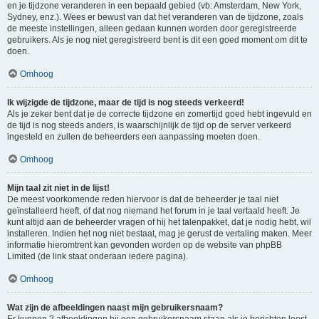
en je tijdzone veranderen in een bepaald gebied (vb: Amsterdam, New York,
Sydney, enz.). Wees er bewust van dat het veranderen van de tijdzone, zoals
de meeste instellingen, alleen gedaan kunnen worden door geregistreerde
gebruikers. Als je nog niet geregistreerd bent is dit een goed moment om dit te
doen.
Omhoog
Ik wijzigde de tijdzone, maar de tijd is nog steeds verkeerd!
Als je zeker bent dat je de correcte tijdzone en zomertijd goed hebt ingevuld en
de tijd is nog steeds anders, is waarschijnlijk de tijd op de server verkeerd
ingesteld en zullen de beheerders een aanpassing moeten doen.
Omhoog
Mijn taal zit niet in de lijst!
De meest voorkomende reden hiervoor is dat de beheerder je taal niet
geïnstalleerd heeft, of dat nog niemand het forum in je taal vertaald heeft. Je
kunt altijd aan de beheerder vragen of hij het talenpakket, dat je nodig hebt, wil
installeren. Indien het nog niet bestaat, mag je gerust de vertaling maken. Meer
informatie hieromtrent kan gevonden worden op de website van phpBB
Limited (de link staat onderaan iedere pagina).
Omhoog
Wat zijn de afbeeldingen naast mijn gebruikersnaam?