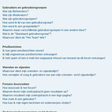
Gebruikers en gebruikersgroepen
Wat zijn Beheerders?
Wat zijn Moderators?
Wat zijn gebruikersgroepen?
Hoe word ik lid van een gebruikersgroep?
Hoe word ik een groepsleider?
Waarom staan verschillende gebruikersgroepen in een andere kleur?
Wat is de "Standaard gebruikersgroep"?
Waarvoor dient de "Het Team"-link?
Privéberichten
Ik kan geen privéberichten sturen!
Ik blijf ongewenste privéberichten ontvangen!
Ik heb spam of een e-mail met ongepaste inhoud van iemand op dit forum ontvangen!
Vrienden en vijanden
Waarvoor dient mijn vrienden- en vijandenlijst?
Hoe verwijder of voeg ik gebruikers toe aan mijn vrienden- en/of vijandenlijst?
Forums doorzoeken
Hoe doorzoek ik het forum?
Waarom levert mijn zoekopdracht geen resultaten op?
Waarom resulteert mijn zoekopdracht in een lege pagina?
Hoe zoek ik een gebruiker?
Hoe kan ik mijn eigen berichten en onderwerpen vinden?