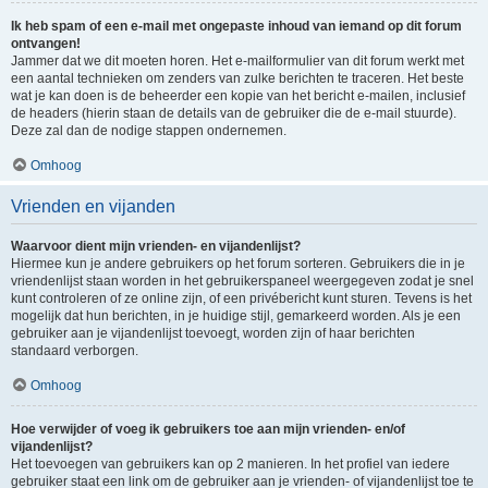
Ik heb spam of een e-mail met ongepaste inhoud van iemand op dit forum
ontvangen!
Jammer dat we dit moeten horen. Het e-mailformulier van dit forum werkt met
een aantal technieken om zenders van zulke berichten te traceren. Het beste
wat je kan doen is de beheerder een kopie van het bericht e-mailen, inclusief
de headers (hierin staan de details van de gebruiker die de e-mail stuurde).
Deze zal dan de nodige stappen ondernemen.
Omhoog
Vrienden en vijanden
Waarvoor dient mijn vrienden- en vijandenlijst?
Hiermee kun je andere gebruikers op het forum sorteren. Gebruikers die in je
vriendenlijst staan worden in het gebruikerspaneel weergegeven zodat je snel
kunt controleren of ze online zijn, of een privébericht kunt sturen. Tevens is het
mogelijk dat hun berichten, in je huidige stijl, gemarkeerd worden. Als je een
gebruiker aan je vijandenlijst toevoegt, worden zijn of haar berichten
standaard verborgen.
Omhoog
Hoe verwijder of voeg ik gebruikers toe aan mijn vrienden- en/of
vijandenlijst?
Het toevoegen van gebruikers kan op 2 manieren. In het profiel van iedere
gebruiker staat een link om de gebruiker aan je vrienden- of vijandenlijst toe te