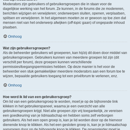
Moderators zijn gebruikers of gebruikersgroepen die in staan voor de
dagelijkse werking van het forum. Ze kunnen, in de forums die ze modereren,
berichten wijzigen en verwijderen; onderwerpen sluiten, openen, verplaatsen,
splitsen en verwijderen. In het algemeen moeten ze er gewoon op toe zien dat
mensen niet van het onderwerp afwijken (
off-topic
gaan) of ongepaste inhoud
plaatsen.
Omhoog
Wat zijn gebruikersgroepen?
Als de beheerder gebruikers wil groeperen, kan hij/zij dit doen door middel van
gebruikersgroepen. Gebruikers kunnen van meerdere groepen lid zijn (dit
verschilt per forum), deze groepen kunnen verschillende
permissies/toegangspermissies hebben. Op deze manier is het voor de
beheerder een stuk gemakkelijker meerdere moderators aan een forum toe te
wijzen, bepaalde gebruikers toegang tot een privéforum te verlenen, enz.
Omhoog
Hoe word ik lid van een gebruikersgroep?
Om lid van een gebruikersgroep te worden, moet je op de bijhorende link
klikken in het gebruikerspaneel, waarna je een overzicht van alle
gebruikersgroepen krijgt. Niet alle groepen zijn vrij toegankelijk, ze vereisen
een goedkeuring van je lidmaatschap en hebben soms zelf verborgen
gebruikers. Als het een open groep is, kan je lid worden door op de hiervoor
dienende knop te klikken. Als het een gesloten groep is, kan je je lidmaatschap
aanvragen door op de bijhorende knop te klikken. De groepsleider moet je