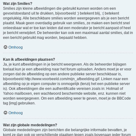
Wat zijn Smilies?
Smilies zijn kleine afbeeldingen die gebruikt kunnen worden om een
gevoelstoestand uit te drukken, bijvoorbeeld :) betekent blij, :( betekent
ongelukkig. Alle beschikbare smilies worden weergegeven als je een bericht
plaatst. Maak geen overdadig gebruik van smilies, ze maken een bericht snel
onleesbaar wat er toe kan leiden dat een moderator je bericht aanpast of heel
je bericht verwijdert. De beheerder kan ook een maximaal aantal smilies, dat in
een bericht gebruikt mag worden, bepaald hebben.
Omhoog
Kan ik afbeeldingen plaatsen?
Ja, je kunt afbeeldingen in je bericht weergeven. Als de beheerder bijlagen
toelaat kun je een afbeelding naar het forum uploaden. Anders moet je er voor
zorgen dat de afbeelding op een andere publieke server beschikbaar is,
bijvoorbeeld http://www.voorbeeld.com/mijn_afbeelding.gif. Linken naar een
afbeelding op je eigen computer is onmogelijk (tenzij het een publieke server
is). Ook afbeeldingen die een authentificatie vereisen zoals in: Hotmail of
Yahoo mailboxen, een wachtwoord beschermde website, enz. kunnen niet
worden weergegeven. Om een afbeelding weer te geven, moet je de BBCode
tag [img] gebruiken.
Omhoog
Wat zijn globale mededelingen?
Globale mededelingen zijn berichten die belangrijke informatie bevatten, je
komt ze dan ook op verschillende plaatsen tegen zoals bovenaan ieder forum