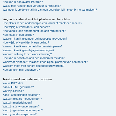
Hoe kan ik een avatar instellen?
Wat is mijn rang en hoe verander ik mijn rang?
Wanneer ik op de e-maillink van een gebruiker klik, moet ik me aanmelden?
Vragen in verband met het plaatsen van berichten
Hoe plaats ik een onderwerp in een forum of maak een reactie?
Hoe wijzig of verwijder ik een bericht?
Hoe voeg ik een onderschrift toe aan mijn bericht?
Hoe maak ik een peiling?
Waarom kan ik niet meer peilingsopties toevoegen?
Hoe wijzig of verwijder ik een peiling?
Waarom kan ik een bepaald forum niet openen?
Waarom kan ik geen bijlagen toevoegen?
Waarom ontving ik een waarschuwing?
Hoe kan ik berichten aan een moderator melden?
Waarvoor dient de "Opslaan"-knop bij het plaatsen van een bericht?
Waarom moet mijn bericht goedgekeurd worden?
Hoe bump ik mijn onderwerp?
Tekstopmaak en onderwerp soorten
Wat is BBCode?
Kan ik HTML gebruiken?
Wat zijn Smilies?
Kan ik afbeeldingen plaatsen?
Wat zijn globale mededelingen?
Wat zijn mededelingen?
Wat zijn sticky onderwerpen?
Wat zijn gesloten onderwerpen?
Wat zijn onderwerpiconen?