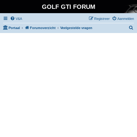
GOLF GTI FORUM
V&A
Registreer
Aanmelden
Z
Portaal
Forumoverzicht
Veelgestelde vragen
o
e
k