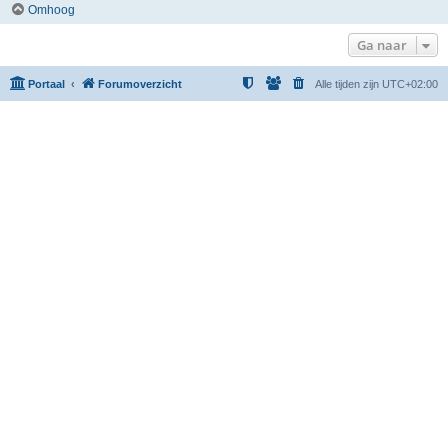
Omhoog
Ga naar
Portaal
Forumoverzicht
Alle tijden zijn
UTC+02:00