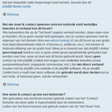
dat een bepaalde optie toegevoegd moet worden, bezoek dan de
phpBB Ideeën sectie
.
Omhoog
Met wie moet ik contact opnemen omtrent misbruik en/of wettelijke
kwesties in verband met dit forum?
Alle beheerders die op de "het team"-pagina vermeld worden, staan open voor
je klachten. Als je geen reactie hebt gekregen, kun je contact opnemen met de
eigenaar van het domein (dmv een
whois lookup
) of, als dit forum op een gratis
host staat (bijvoorbeeld xsbb.nl, nl.forums.cc, dotbb.be, enz.), het beheer of
misbruik-afdeling van de gratis host. Wees je er bewust van dat phpBB Limited
geen inspraak
heeft en dus in geen enkel geval aansprakelijk gehouden kan
worden over hoe, waar en door wie dit forum gebruikt wordt. Neem
geen
contact op met phpBB Limited met vragen over wettelijke kwesties (zoals
aanspreekbaarheid, ongepaste commentaar, enz.) die
niet direct verband
houden met de phpBB.com-website of de phpBB-software. Als je phpBB
Limited toch e-mailt over deze software die
gebruikt wordt door derden
kun je
een korte, of helemaal geen, reactie verwachten.
Omhoog
Hoe neem ik contact op met een beheerder?
Alle gebruikers van het forum kunnen gebruik maken van het “Contact”-
formulier als deze optie is ingeschakeld door de beheerders.
Leden van het forum kunnen ook gebruik maken van de “Het Team”-link.