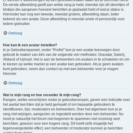
Er kunnen 2 afbeeldingen bij een gebruikersnaam staan als je berichten leest.
De eerste afbeelding geeft aan welke rang je hebt, meestal zijn dit sterretjes of
blokjes die aangeven hoeveel berichten je geplaatst hebt of wat je status is.
Hieronder kan nog een tweede, meestal grotere, afbeelding staan, beter
bekend als een avatar. Deze afbeelding is meestal uniek of persoonlijk voor
iedere gebruiker.
Omhoog
Hoe kan ik een avatar instellen?
In je Gebruikerspaneel, onder “Profiel” kun je een avatar toevoegen door
gebruik te maken van één van de volgende vier methodes: Gravatar, Galerij,
Afstand of Upload. Het is aan de beheerders om avatars in te schakelen en om
te kiezen op welke manier je een avatar kan gebruiken. Als je geen avatars
kunt gebruiken, neem dan contact op met een beheerder voor je vragen
hierover.
Omhoog
Wat is mijn rang en hoe verander ik mijn rang?
Rangen, welke verschijnen onder je gebruikersnaam, geven een indicatie over
het aantal berchten dat je hebt gemaakt of om bepaalde gebruikers te
identificeren, bijv. moderators en beheerders. Over het algemeen kun je je
rang niet wijzigen, aangezien ze ingesteld worden door een beheerder. Nu
moet je natuurlijk het forum niet beginnen te spammen met onzinnig veel
berichten, gewoon voor een hogere rang. Dit heeft zelfs mogelijk het
tegenovergestelde effect, een beheerder of moderator kunnen je berichten