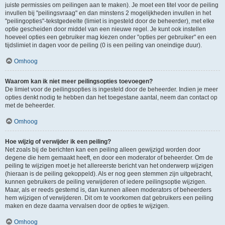
juiste permissies om peilingen aan te maken). Je moet een titel voor de peiling
invullen bij "peilingsvraag" en dan minstens 2 mogelijkheden invullen in het
"peilingopties"-tekstgedeelte (limiet is ingesteld door de beheerder), met elke
optie gescheiden door middel van een nieuwe regel. Je kunt ook instellen
hoeveel opties een gebruiker mag kiezen onder "opties per gebruiker" en een
tijdslimiet in dagen voor de peiling (0 is een peiling van oneindige duur).
Omhoog
Waarom kan ik niet meer peilingsopties toevoegen?
De limiet voor de peilingsopties is ingesteld door de beheerder. Indien je meer
opties denkt nodig te hebben dan het toegestane aantal, neem dan contact op
met de beheerder.
Omhoog
Hoe wijzig of verwijder ik een peiling?
Net zoals bij de berichten kan een peiling alleen gewijzigd worden door
degene die hem gemaakt heeft, en door een moderator of beheerder. Om de
peiling te wijzigen moet je het allereerste bericht van het onderwerp wijzigen
(hieraan is de peiling gekoppeld). Als er nog geen stemmen zijn uitgebracht,
kunnen gebruikers de peiling verwijderen of iedere peilingsoptie wijzigen.
Maar, als er reeds gestemd is, dan kunnen alleen moderators of beheerders
hem wijzigen of verwijderen. Dit om te voorkomen dat gebruikers een peiling
maken en deze daarna vervalsen door de opties te wijzigen.
Omhoog