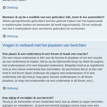
aantal doen dalen.
Omhoog
Wanneer ik op de e-maillink van een gebruiker klik, moet ik me aanmelden?
Alleen geregistreerde gebruikers kunnen gebruik maken van het ingebouwde
e-mailformulier (indien de beheerder dit heeft ingeschakeld). Dit om misbruik
van het e-mailsysteem door anonieme gebruikers te voorkomen.
Omhoog
Vragen in verband met het plaatsen van berichten
Hoe plaats ik een onderwerp in een forum of maak een reactie?
Om een nieuw onderwerp in één van de forums te plaatsen of om een reactie
op een onderwerp te maken, klik je op de bijhorende knop op ofwel de pagina
met onderwerpen of in een bepaald onderwerp. Mogelijk moet je je registreren
voor je een nieuw onderwerp kan aanmaken, de permissies die je al dan niet
hebt in het forum staan onderaan de pagina met onderwerpen of in een
onderwerp (de lijst met
je mag geen nieuwe onderwerpen in dit forum
plaatsen, je mag niet antwoorden op een onderwerp in dit forum, enz.
).
Omhoog
Hoe wijzig of verwijder ik een bericht?
Tenzij je de beheerder of een moderator bent, kun je alleen je eigen berichten
wijzigen en verwijderen. Je kunt een bericht wijzigen (soms maar voor een