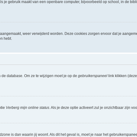
ls je gebruik maakt van een openbare computer, bijvoorbeeld op school, in de biblio
ijn aangemaakt, weer verwijderd worden. Deze cookies zorgen ervoor dat je aangem
en hebt.
n de database. Om ze te wijzigen moet je op de
gebruikerspaneel
link klikken (dez
ptie
Verberg mijn online status
. Als je deze optie activeert zul je onzichtbaar zijn 
jdzone is dan waarin jij woont. Als dit het geval is, moet je naar het gebruikerspan