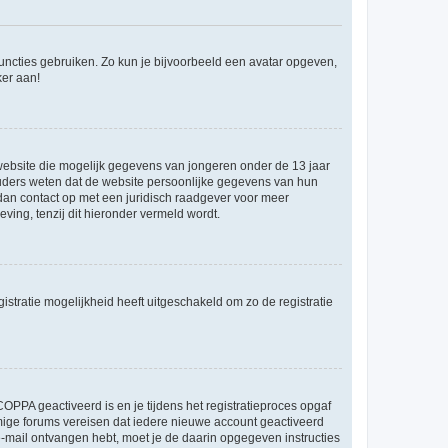
 functies gebruiken. Zo kun je bijvoorbeeld een avatar opgeven,
ker aan!
e website die mogelijk gegevens van jongeren onder de 13 jaar
ouders weten dat de website persoonlijke gegevens van hun
m dan contact op met een juridisch raadgever voor meer
ving, tenzij dit hieronder vermeld wordt.
stratie mogelijkheid heeft uitgeschakeld om zo de registratie
OPPA geactiveerd is en je tijdens het registratieproces opgaf
ommige forums vereisen dat iedere nieuwe account geactiveerd
 e-mail ontvangen hebt, moet je de daarin opgegeven instructies