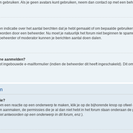
n gebruiken. Als je geen avatars kunt gebruiken, neem dan contact op met een beh
indicatie over het aantal berchten dat je hebt gemaakt of om bepaalde gebruikers 
d worden door een beheerder. Nu moet je natuurlijk het forum niet beginnen te sp
en beheerder of moderator kunnen je berichten aantal doen dalen.
k me aanmelden?
t ingebouwde e-mailformulier (indien de beheerder dit heeft ingeschakeld). Dit o
en
ie?
om een reactie op een onderwerp te maken, klik je op de bijhorende knop op ofwe
an aanmaken, de permissies die je al dan niet hebt in het forum staan onderaan de
et antwoorden op een onderwerp in dit forum, enz.
).