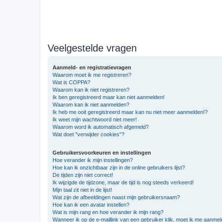
Veelgestelde vragen
Aanmeld- en registratievragen
Waarom moet ik me registreren?
Wat is COPPA?
Waarom kan ik niet registreren?
Ik ben geregistreerd maar kan niet aanmelden!
Waarom kan ik niet aanmelden?
Ik heb me ooit geregistreerd maar kan nu niet meer aanmelden!?
Ik weet mijn wachtwoord niet meer!
Waarom word ik automatisch afgemeld?
Wat doet "verwijder cookies"?
Gebruikersvoorkeuren en instellingen
Hoe verander ik mijn instellingen?
Hoe kan ik onzichtbaar zijn in de online gebruikers lijst?
De tijden zijn niet correct!
Ik wijzigde de tijdzone, maar de tijd is nog steeds verkeerd!
Mijn taal zit niet in de lijst!
Wat zijn de afbeeldingen naast mijn gebruikersnaam?
Hoe kan ik een avatar instellen?
Wat is mijn rang en hoe verander ik mijn rang?
Wanneer ik op de e-maillink van een gebruiker klik, moet ik me aanme