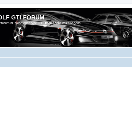
OLF GTI FORUM
gtiforum.nl ; voor ieder type GTI, R en snelle Volkswagens