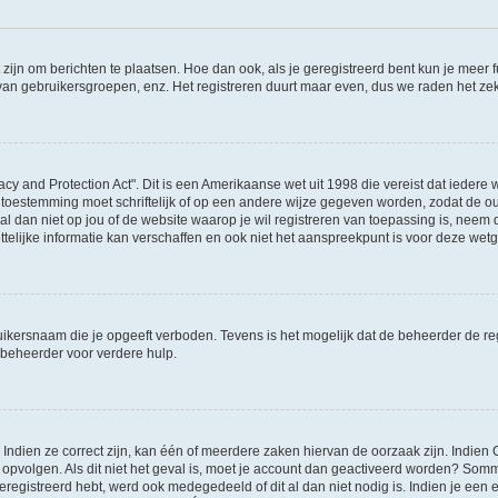
 zijn om berichten te plaatsen. Hoe dan ook, als je geregistreerd bent kun je meer
 van gebruikersgroepen, enz. Het registreren duurt maar even, dus we raden het ze
acy and Protection Act". Dit is een Amerikaanse wet uit 1998 die vereist dat ieder
 toestemming moet schriftelijk of op een andere wijze gegeven worden, zodat de 
et al dan niet op jou of de website waarop je wil registreren van toepassing is, nee
lijke informatie kan verschaffen en ook niet het aanspreekpunt is voor deze wetge
ikersnaam die je opgeeft verboden. Tevens is het mogelijk dat de beheerder de regi
beheerder voor verdere hulp.
ndien ze correct zijn, kan één of meerdere zaken hiervan de oorzaak zijn. Indien C
es opvolgen. Als dit niet het geval is, moet je account dan geactiveerd worden? S
geregistreerd hebt, werd ook medegedeeld of dit al dan niet nodig is. Indien je een