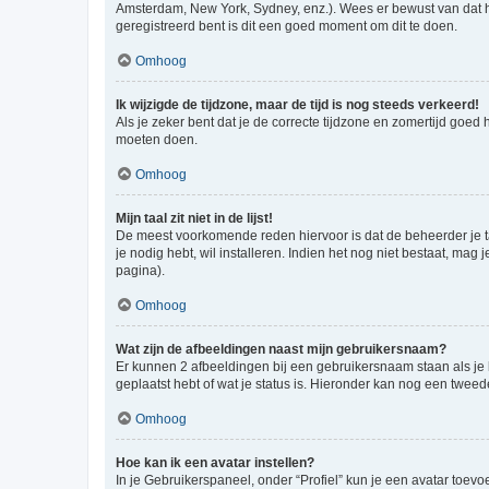
Amsterdam, New York, Sydney, enz.). Wees er bewust van dat he
geregistreerd bent is dit een goed moment om dit te doen.
Omhoog
Ik wijzigde de tijdzone, maar de tijd is nog steeds verkeerd!
Als je zeker bent dat je de correcte tijdzone en zomertijd goed
moeten doen.
Omhoog
Mijn taal zit niet in de lijst!
De meest voorkomende reden hiervoor is dat de beheerder je taal 
je nodig hebt, wil installeren. Indien het nog niet bestaat, m
pagina).
Omhoog
Wat zijn de afbeeldingen naast mijn gebruikersnaam?
Er kunnen 2 afbeeldingen bij een gebruikersnaam staan als je be
geplaatst hebt of wat je status is. Hieronder kan nog een tweed
Omhoog
Hoe kan ik een avatar instellen?
In je Gebruikerspaneel, onder “Profiel” kun je een avatar toev