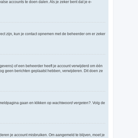
lse accounts te doen dalen. Als je zeker bent dat je e-
rect zijn, kun je contact opnemen met de beheerder om er zeker
egevens) of een beheerder heeft je account verwijderd om één
e nog geen berichten geplaatst hebben, verwijderen. Dit doen ze
anmeldpagina gaan en klikken op
wachtwoord vergeten?
. Volg de
nderen je account misbruiken. Om aangemeld te blijven, moet je