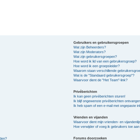
Gebruikers en gebruikersgroepen
Wat zijn Beheerders?
Wat zijn Moderators?
Wat zijn gebruikersgroepen?
Hoe word ik lid van een gebruikersgroep?
Hoe word ik een groepsleider?
Waarom staan verschillende gebruikersgroe
Wat is de "Standaard gebruikersgroep"?
Waarvoor dient de "Het Team"-link?
Privéberichten
Ik kan geen privéberichten sturen!
Ik blijf ongewenste privéberichten ontvange
Ik heb spam of een e-mail met ongepaste i
Vrienden en vijanden
Waarvoor dient mijn vrienden- en vijandenlij
Hoe verwijder of voeg ik gebruikers toe aan m
Forums doorzoeken
lden?