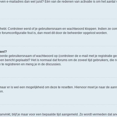
ven e-mailadres dan wel juist? Één van de redenen van activatie is om het aantal va
 hebt. Controleer eerst of je gebruikersnaam en wachtwoord kloppen. Indien ze cor
 de forumconfiguratie fout is, dan moet dit door de beheerder opgelost worden.
den!?
eerde gebruikersnaam of wachtwoord op (controleer de e-mail met je registratie g
it een bericht geplaatst? Het is normaal dat forums om de zoveel tijd gebruikers, di
e registreren en meng je in de discussies.
 maar er is wel een mogelijkheid om deze te resetten. Hiervoor moet je naar de a
en.
aanvinkt, blijf je maar voor een bepaalde tijd aangemeld. Zo wordt vermeden dat a