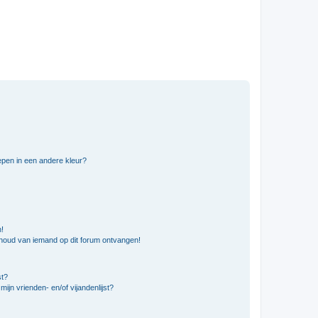
pen in een andere kleur?
n!
nhoud van iemand op dit forum ontvangen!
st?
ijn vrienden- en/of vijandenlijst?