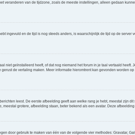
t veranderen van de tijdzone, zoals de meeste instellingen, alleen gedaan kunnen
 hebt ingevuld en de tijd is nog steeds anders, is waarschijnlijk de tijd op de serv
niet geïnstalleerd heeft, of dat nog niemand het forum in je taal vertaald heeft. Je
ag je gerust de vertaling maken. Meer informatie hieromtrent kan gevonden worden o
richten leest. De eerste afbeelding geeft aan welke rang je hebt, meestal zijn dit 
e, meestal grotere, afbeelding staan, beter bekend als een avatar. Deze afbeelding 
oegen door gebruik te maken van één van de volgende vier methodes: Gravatar, Gale