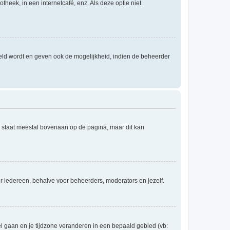
theek, in een internetcafé, enz. Als deze optie niet
eld wordt en geven ook de mogelijkheid, indien de beheerder
e staat meestal bovenaan op de pagina, maar dit kan
voor iedereen, behalve voor beheerders, moderators en jezelf.
eel gaan en je tijdzone veranderen in een bepaald gebied (vb: