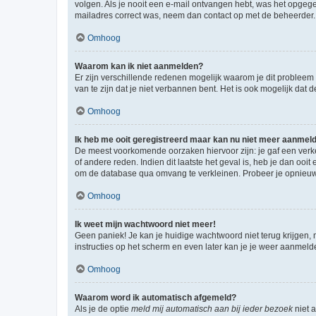
volgen. Als je nooit een e-mail ontvangen hebt, was het opgege
mailadres correct was, neem dan contact op met de beheerder.
Omhoog
Waarom kan ik niet aanmelden?
Er zijn verschillende redenen mogelijk waarom je dit probleem
van te zijn dat je niet verbannen bent. Het is ook mogelijk dat
Omhoog
Ik heb me ooit geregistreerd maar kan nu niet meer aanmel
De meest voorkomende oorzaken hiervoor zijn: je gaf een verk
of andere reden. Indien dit laatste het geval is, heb je dan oo
om de database qua omvang te verkleinen. Probeer je opnieuw t
Omhoog
Ik weet mijn wachtwoord niet meer!
Geen paniek! Je kan je huidige wachtwoord niet terug krijgen,
instructies op het scherm en even later kan je je weer aanmeld
Omhoog
Waarom word ik automatisch afgemeld?
Als je de optie
meld mij automatisch aan bij ieder bezoek
niet 