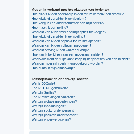
Vragen in verband met het plaatsen van berichten
Hoe plaats ik een onderwerp in een forum of maak een reactie?
Hoe wijzig of verwijder ik een bericht?
Hoe voeg ik een onderschrift toe aan mijn bericht?
Hoe maak ik een peiling?
Waarom kan ik niet meer peilingsopties toevoegen?
Hoe wijzig of verwijder ik een peiling?
Waarom kan ik een bepaald forum niet openen?
Waarom kan ik geen bijlagen toevoegen?
Waarom ontving ik een waarschuwing?
Hoe kan ik berichten aan een moderator melden?
Waarvoor dient de "Opslaan"-knop bij het plaatsen van een bericht?
Waarom moet mijn bericht goedgekeurd worden?
Hoe bump ik mijn onderwerp?
Tekstopmaak en onderwerp soorten
Wat is BBCode?
Kan ik HTML gebruiken?
Wat zijn Smilies?
Kan ik afbeeldingen plaatsen?
Wat zijn globale mededelingen?
Wat zijn mededelingen?
Wat zijn sticky onderwerpen?
Wat zijn gesloten onderwerpen?
Wat zijn onderwerpiconen?