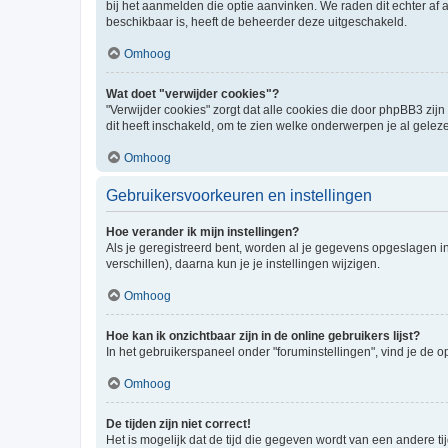
bij het aanmelden die optie aanvinken. We raden dit echter af a
beschikbaar is, heeft de beheerder deze uitgeschakeld.
Omhoog
Wat doet "verwijder cookies"?
"Verwijder cookies" zorgt dat alle cookies die door phpBB3 z
dit heeft inschakeld, om te zien welke onderwerpen je al gelez
Omhoog
Gebruikersvoorkeuren en instellingen
Hoe verander ik mijn instellingen?
Als je geregistreerd bent, worden al je gegevens opgeslagen i
verschillen), daarna kun je je instellingen wijzigen.
Omhoog
Hoe kan ik onzichtbaar zijn in de online gebruikers lijst?
In het gebruikerspaneel onder "foruminstellingen", vind je de o
Omhoog
De tijden zijn niet correct!
Het is mogelijk dat de tijd die gegeven wordt van een andere ti