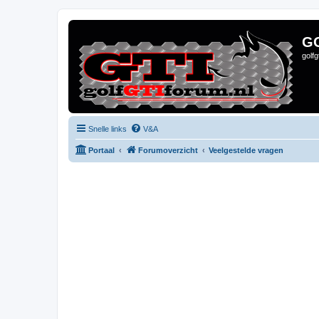
G
golf
Snelle links
V&A
Portaal
Forumoverzicht
Veelgestelde vragen