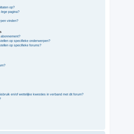
ltaten op?
 lege pagina?
erpen vinden?
s
en abonnement?
stellen op specifieke onderwerpen?
tellen op specifieke forums?
rum?
bruik en/of wettelijke kwesties in verband met dit forum?
?