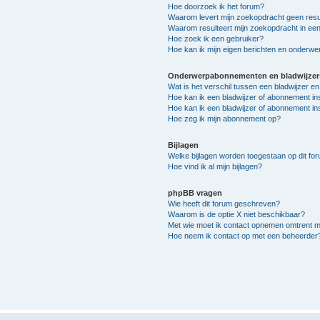
Hoe doorzoek ik het forum?
Waarom levert mijn zoekopdracht geen resu
Waarom resulteert mijn zoekopdracht in een
Hoe zoek ik een gebruiker?
Hoe kan ik mijn eigen berichten en onderw
Onderwerpabonnementen en bladwijzer
Wat is het verschil tussen een bladwijzer 
Hoe kan ik een bladwijzer of abonnement in
Hoe kan ik een bladwijzer of abonnement ins
Hoe zeg ik mijn abonnement op?
Bijlagen
Welke bijlagen worden toegestaan op dit fo
Hoe vind ik al mijn bijlagen?
phpBB vragen
Wie heeft dit forum geschreven?
Waarom is de optie X niet beschikbaar?
Met wie moet ik contact opnemen omtrent mis
Hoe neem ik contact op met een beheerder