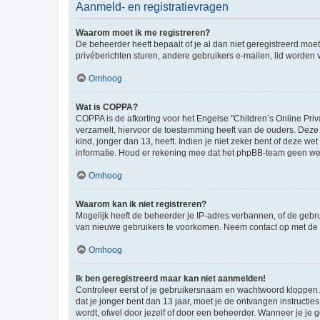
Aanmeld- en registratievragen
Waarom moet ik me registreren?
De beheerder heeft bepaalt of je al dan niet geregistreerd moet
privéberichten sturen, andere gebruikers e-mailen, lid worden
Omhoog
Wat is COPPA?
COPPA is de afkorting voor het Engelse "Children’s Online Priv
verzamelt, hiervoor de toestemming heeft van de ouders. Deze
kind, jonger dan 13, heeft. Indien je niet zeker bent of deze w
informatie. Houd er rekening mee dat het phpBB-team geen wette
Omhoog
Waarom kan ik niet registreren?
Mogelijk heeft de beheerder je IP-adres verbannen, of de gebru
van nieuwe gebruikers te voorkomen. Neem contact op met de 
Omhoog
Ik ben geregistreerd maar kan niet aanmelden!
Controleer eerst of je gebruikersnaam en wachtwoord kloppen. I
dat je jonger bent dan 13 jaar, moet je de ontvangen instructi
wordt, ofwel door jezelf of door een beheerder. Wanneer je je 