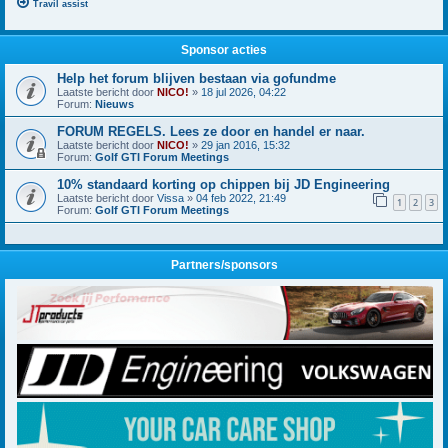
Travil assist
Sponsor acties
Help het forum blijven bestaan via gofundme
Laatste bericht door
NICO!
»
18 jul 2026, 04:22
Forum:
Nieuws
FORUM REGELS. Lees ze door en handel er naar.
Laatste bericht door
NICO!
»
29 jan 2016, 15:32
Forum:
Golf GTI Forum Meetings
10% standaard korting op chippen bij JD Engineering
Laatste bericht door
Vissa
»
04 feb 2022, 21:49
1
2
3
Forum:
Golf GTI Forum Meetings
Partners/sponsors