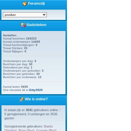
Forumstijl
Statistieken
Aantallen
Aantal berichten
169223
Aantal onderwerpen
14409
Totaal Aankondigingen:
0
Totaal Stickies:
33
Totaal Bijlagen:
0
Onderwerpen per dag:
3
Berichten per dag:
30
Gebruikers per dag:
1
Onderwerpen per gebruiker:
3
Berichten per gebruiker:
30
Berichten per onderwerp:
12
Aantal leden
5650
Ons nieuwste lid is
Gitty3920
Wie is online?
In totaal zijn er
3541
gebruikers online ::
5 geregistreerd, 0 verborgen en 3536
gasten
Geregistreerde gebruikers:
Baidu
[Spider]
,
Bing [Bot]
,
Google [Bot]
,