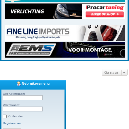
Ga naar
Gebruikersmenu
Gebruikersnaam:
Wachtwoord:
Onthouden
Registreer nu!