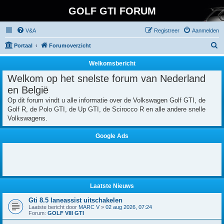
GOLF GTI FORUM
V&A
Registreer
Aanmelden
Z
Portaal
Forumoverzicht
o
Welkomsbericht
e
Welkom op het snelste forum van Nederland
k
en België
Op dit forum vindt u alle informatie over de Volkswagen Golf GTI, de
Golf R, de Polo GTI, de Up GTI, de Scirocco R en alle andere snelle
Volkswagens.
Google Ads
Laatste Nieuws
Gti 8.5 laneassist uitschakelen
Laatste bericht door
MARC V
»
02 aug 2026, 07:24
Forum:
GOLF VIII GTI