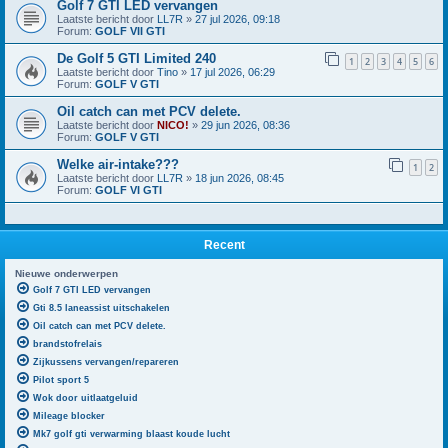
Golf 7 GTI LED vervangen
Laatste bericht door
LL7R
»
27 jul 2026, 09:18
Forum:
GOLF VII GTI
De Golf 5 GTI Limited 240
1
2
3
4
5
6
Laatste bericht door
Tino
»
17 jul 2026, 06:29
Forum:
GOLF V GTI
Oil catch can met PCV delete.
Laatste bericht door
NICO!
»
29 jun 2026, 08:36
Forum:
GOLF V GTI
Welke air-intake???
1
2
Laatste bericht door
LL7R
»
18 jun 2026, 08:45
Forum:
GOLF VI GTI
Recent
Nieuwe onderwerpen
Golf 7 GTI LED vervangen
Gti 8.5 laneassist uitschakelen
Oil catch can met PCV delete.
brandstofrelais
Zijkussens vervangen/repareren
Pilot sport 5
Wok door uitlaatgeluid
Mileage blocker
Mk7 golf gti verwarming blaast koude lucht