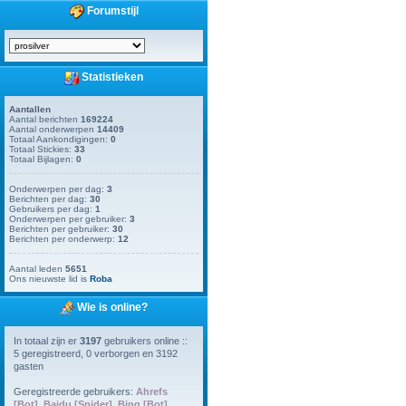
Forumstijl
Statistieken
Aantallen
Aantal berichten
169224
Aantal onderwerpen
14409
Totaal Aankondigingen:
0
Totaal Stickies:
33
Totaal Bijlagen:
0
Onderwerpen per dag:
3
Berichten per dag:
30
Gebruikers per dag:
1
Onderwerpen per gebruiker:
3
Berichten per gebruiker:
30
Berichten per onderwerp:
12
Aantal leden
5651
Ons nieuwste lid is
Roba
Wie is online?
In totaal zijn er
3197
gebruikers online ::
5 geregistreerd, 0 verborgen en 3192
gasten
Geregistreerde gebruikers:
Ahrefs
[Bot]
,
Baidu [Spider]
,
Bing [Bot]
,