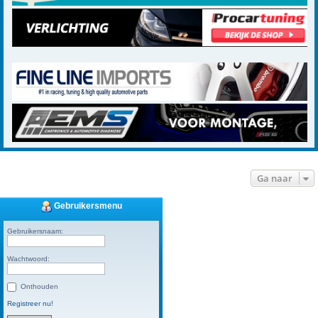
Ga naar
Gebruikersmenu
Gebruikersnaam:
Wachtwoord:
Onthouden
Registreer nu!