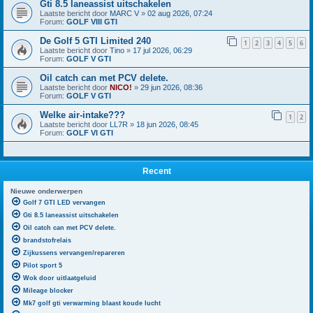
Gti 8.5 laneassist uitschakelen
Laatste bericht door
MARC V
»
02 aug 2026, 07:24
Forum:
GOLF VIII GTI
De Golf 5 GTI Limited 240
1
2
3
4
5
6
Laatste bericht door
Tino
»
17 jul 2026, 06:29
Forum:
GOLF V GTI
Oil catch can met PCV delete.
Laatste bericht door
NICO!
»
29 jun 2026, 08:36
Forum:
GOLF V GTI
Welke air-intake???
1
2
Laatste bericht door
LL7R
»
18 jun 2026, 08:45
Forum:
GOLF VI GTI
Recent
Nieuwe onderwerpen
Golf 7 GTI LED vervangen
Gti 8.5 laneassist uitschakelen
Oil catch can met PCV delete.
brandstofrelais
Zijkussens vervangen/repareren
Pilot sport 5
Wok door uitlaatgeluid
Mileage blocker
Mk7 golf gti verwarming blaast koude lucht