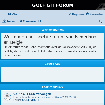
GOLF GTI FORUM
V&A
Registreer
Aanmelden
Z
Portaal
Forumoverzicht
o
Welkomsbericht
e
Welkom op het snelste forum van Nederland
k
en België
Op dit forum vindt u alle informatie over de Volkswagen Golf GTI, de
Golf R, de Polo GTI, de Up GTI, de Scirocco R en alle andere snelle
Volkswagens.
Google Ads
Laatste Nieuws
Golf 7 GTI LED vervangen
Laatste bericht door
IsmailYaman
»
08 aug 2026, 22:08
Forum:
GOLF VII GTI