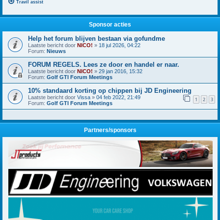
Travil assist
Sponsor acties
Help het forum blijven bestaan via gofundme
Laatste bericht door
NICO!
»
18 jul 2026, 04:22
Forum:
Nieuws
FORUM REGELS. Lees ze door en handel er naar.
Laatste bericht door
NICO!
»
29 jan 2016, 15:32
Forum:
Golf GTI Forum Meetings
10% standaard korting op chippen bij JD Engineering
Laatste bericht door
Vissa
»
04 feb 2022, 21:49
1
2
3
Forum:
Golf GTI Forum Meetings
Partners/sponsors