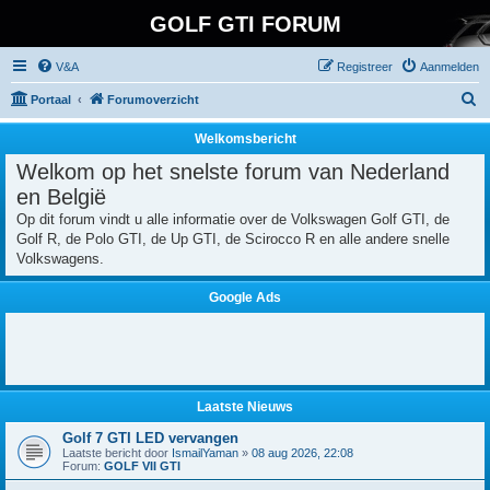
GOLF GTI FORUM
V&A
Registreer
Aanmelden
Z
Portaal
Forumoverzicht
o
Welkomsbericht
e
Welkom op het snelste forum van Nederland
k
en België
Op dit forum vindt u alle informatie over de Volkswagen Golf GTI, de
Golf R, de Polo GTI, de Up GTI, de Scirocco R en alle andere snelle
Volkswagens.
Google Ads
Laatste Nieuws
Golf 7 GTI LED vervangen
Laatste bericht door
IsmailYaman
»
08 aug 2026, 22:08
Forum:
GOLF VII GTI