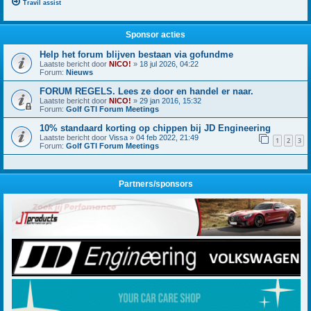
Travil assist
Sponsor acties
Help het forum blijven bestaan via gofundme
Laatste bericht door
NICO!
»
18 jul 2026, 04:22
Forum:
Nieuws
FORUM REGELS. Lees ze door en handel er naar.
Laatste bericht door
NICO!
»
29 jan 2016, 15:32
Forum:
Golf GTI Forum Meetings
10% standaard korting op chippen bij JD Engineering
Laatste bericht door
Vissa
»
04 feb 2022, 21:49
1
2
3
Forum:
Golf GTI Forum Meetings
Partners/sponsors