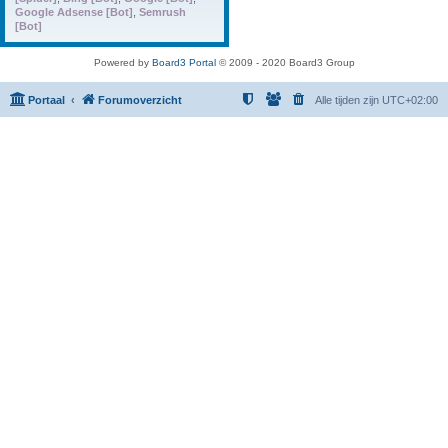
Google Adsense [Bot]
,
Semrush
[Bot]
Powered by
Board3 Portal
© 2009 - 2020 Board3 Group
Portaal
Forumoverzicht
Alle tijden zijn
UTC+02:00