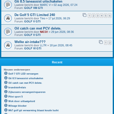
Gti 8.5 laneassist uitschakelen
Laatste bericht door
MARC V
»
02 aug 2026, 07:24
Forum:
GOLF VIII GTI
De Golf 5 GTI Limited 240
1
2
3
4
5
6
Laatste bericht door
Tino
»
17 jul 2026, 06:29
Forum:
GOLF V GTI
Oil catch can met PCV delete.
Laatste bericht door
NICO!
»
29 jun 2026, 08:36
Forum:
GOLF V GTI
Welke air-intake???
1
2
Laatste bericht door
LL7R
»
18 jun 2026, 08:45
Forum:
GOLF VI GTI
Recent
Nieuwe onderwerpen
Golf 7 GTI LED vervangen
Gti 8.5 laneassist uitschakelen
Oil catch can met PCV delete.
brandstofrelais
Zijkussens vervangen/repareren
Pilot sport 5
Wok door uitlaatgeluid
Mileage blocker
Mk7 golf gti verwarming blaast koude lucht