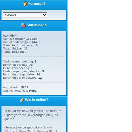
Forumstijl
Statistieken
Aantallen
Aantal berichten
169224
Aantal onderwerpen
14409
Totaal Aankondigingen:
0
Totaal Stickies:
33
Totaal Bijlagen:
0
Onderwerpen per dag:
3
Berichten per dag:
30
Gebruikers per dag:
1
Onderwerpen per gebruiker:
3
Berichten per gebruiker:
30
Berichten per onderwerp:
12
Aantal leden
5651
Ons nieuwste lid is
Roba
Wie is online?
In totaal zijn er
2978
gebruikers online ::
5 geregistreerd, 0 verborgen en 2973
gasten
Geregistreerde gebruikers:
Baidu
[Spider]
,
Bing [Bot]
,
Google [Bot]
,