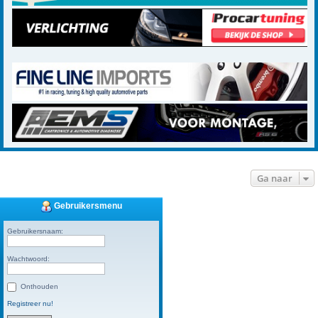
Ga naar
Gebruikersmenu
Gebruikersnaam:
Wachtwoord:
Onthouden
Registreer nu!