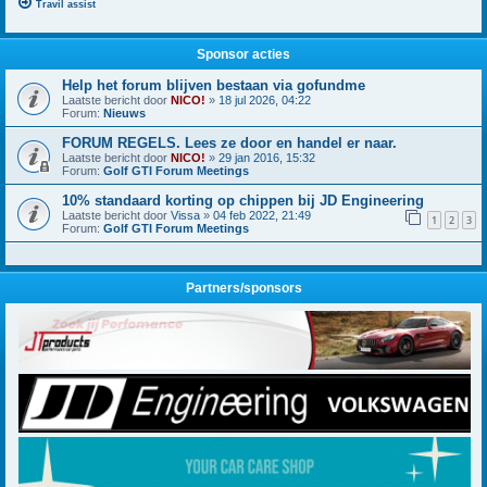
Travil assist
Sponsor acties
Help het forum blijven bestaan via gofundme
Laatste bericht door
NICO!
»
18 jul 2026, 04:22
Forum:
Nieuws
FORUM REGELS. Lees ze door en handel er naar.
Laatste bericht door
NICO!
»
29 jan 2016, 15:32
Forum:
Golf GTI Forum Meetings
10% standaard korting op chippen bij JD Engineering
Laatste bericht door
Vissa
»
04 feb 2022, 21:49
1
2
3
Forum:
Golf GTI Forum Meetings
Partners/sponsors