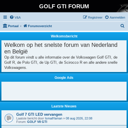
GOLF GTI FORUM
V&A
Registreer
Aanmelden
Z
Portaal
Forumoverzicht
o
Welkomsbericht
e
Welkom op het snelste forum van Nederland
k
en België
Op dit forum vindt u alle informatie over de Volkswagen Golf GTI, de
Golf R, de Polo GTI, de Up GTI, de Scirocco R en alle andere snelle
Volkswagens.
Google Ads
Laatste Nieuws
Golf 7 GTI LED vervangen
Laatste bericht door
IsmailYaman
»
08 aug 2026, 22:08
Forum:
GOLF VII GTI