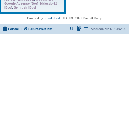
Google Adsense [Bot]
,
Majestic-12
[Bot]
,
Semrush [Bot]
Powered by
Board3 Portal
© 2009 - 2020 Board3 Group
Portaal
Forumoverzicht
Alle tijden zijn
UTC+02:00