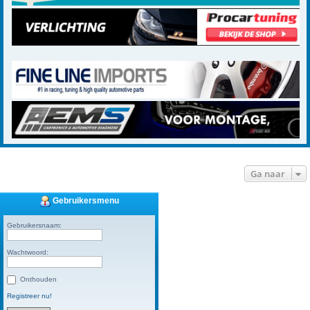
Ga naar
Gebruikersmenu
Gebruikersnaam:
Wachtwoord:
Onthouden
Registreer nu!