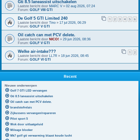
Gti 8.5 laneassist uitschakelen
Laatste bericht door
MARC V
»
02 aug 2026, 07:24
Forum:
GOLF VIII GTI
De Golf 5 GTI Limited 240
1
2
3
4
5
6
Laatste bericht door
Tino
»
17 jul 2026, 06:29
Forum:
GOLF V GTI
Oil catch can met PCV delete.
Laatste bericht door
NICO!
»
29 jun 2026, 08:36
Forum:
GOLF V GTI
Welke air-intake???
1
2
Laatste bericht door
LL7R
»
18 jun 2026, 08:45
Forum:
GOLF VI GTI
Recent
Nieuwe onderwerpen
Golf 7 GTI LED vervangen
Gti 8.5 laneassist uitschakelen
Oil catch can met PCV delete.
brandstofrelais
Zijkussens vervangen/repareren
Pilot sport 5
Wok door uitlaatgeluid
Mileage blocker
Mk7 golf gti verwarming blaast koude lucht