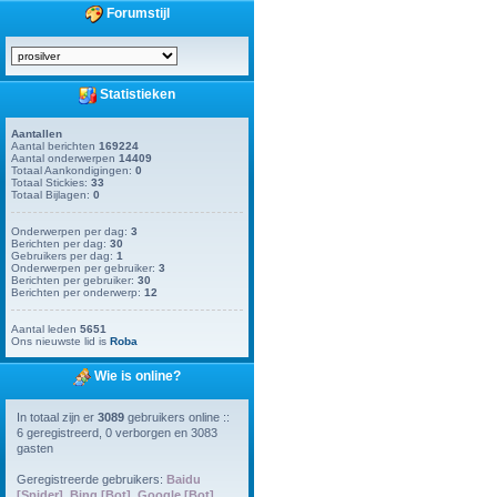
Forumstijl
Statistieken
Aantallen
Aantal berichten
169224
Aantal onderwerpen
14409
Totaal Aankondigingen:
0
Totaal Stickies:
33
Totaal Bijlagen:
0
Onderwerpen per dag:
3
Berichten per dag:
30
Gebruikers per dag:
1
Onderwerpen per gebruiker:
3
Berichten per gebruiker:
30
Berichten per onderwerp:
12
Aantal leden
5651
Ons nieuwste lid is
Roba
Wie is online?
In totaal zijn er
3089
gebruikers online ::
6 geregistreerd, 0 verborgen en 3083
gasten
Geregistreerde gebruikers:
Baidu
[Spider]
,
Bing [Bot]
,
Google [Bot]
,