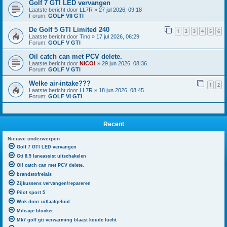
Golf 7 GTI LED vervangen
Laatste bericht door
LL7R
»
27 jul 2026, 09:18
Forum:
GOLF VII GTI
De Golf 5 GTI Limited 240
1
2
3
4
5
6
Laatste bericht door
Tino
»
17 jul 2026, 06:29
Forum:
GOLF V GTI
Oil catch can met PCV delete.
Laatste bericht door
NICO!
»
29 jun 2026, 08:36
Forum:
GOLF V GTI
Welke air-intake???
1
2
Laatste bericht door
LL7R
»
18 jun 2026, 08:45
Forum:
GOLF VI GTI
Recent
Nieuwe onderwerpen
Golf 7 GTI LED vervangen
Gti 8.5 laneassist uitschakelen
Oil catch can met PCV delete.
brandstofrelais
Zijkussens vervangen/repareren
Pilot sport 5
Wok door uitlaatgeluid
Mileage blocker
Mk7 golf gti verwarming blaast koude lucht