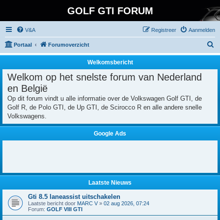
GOLF GTI FORUM
V&A
Registreer
Aanmelden
Z
Portaal
Forumoverzicht
o
Welkomsbericht
e
Welkom op het snelste forum van Nederland
k
en België
Op dit forum vindt u alle informatie over de Volkswagen Golf GTI, de
Golf R, de Polo GTI, de Up GTI, de Scirocco R en alle andere snelle
Volkswagens.
Google Ads
Laatste Nieuws
Gti 8.5 laneassist uitschakelen
Laatste bericht door
MARC V
»
02 aug 2026, 07:24
Forum:
GOLF VIII GTI