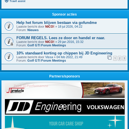
Travil assist
Sponsor acties
Help het forum blijven bestaan via gofundme
Laatste bericht door
NICO!
»
18 jul 2026, 04:22
Forum:
Nieuws
FORUM REGELS. Lees ze door en handel er naar.
Laatste bericht door
NICO!
»
29 jan 2016, 15:32
Forum:
Golf GTI Forum Meetings
10% standaard korting op chippen bij JD Engineering
Laatste bericht door
Vissa
»
04 feb 2022, 21:49
1
2
3
Forum:
Golf GTI Forum Meetings
Partners/sponsors