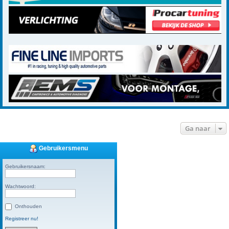
Ga naar
Gebruikersmenu
Gebruikersnaam:
Wachtwoord:
Onthouden
Registreer nu!