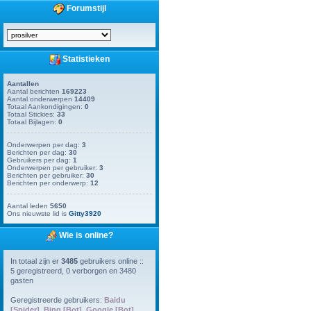
Forumstijl
Statistieken
Aantallen
Aantal berichten
169223
Aantal onderwerpen
14409
Totaal Aankondigingen:
0
Totaal Stickies:
33
Totaal Bijlagen:
0
Onderwerpen per dag:
3
Berichten per dag:
30
Gebruikers per dag:
1
Onderwerpen per gebruiker:
3
Berichten per gebruiker:
30
Berichten per onderwerp:
12
Aantal leden
5650
Ons nieuwste lid is
Gitty3920
Wie is online?
In totaal zijn er
3485
gebruikers online ::
5 geregistreerd, 0 verborgen en 3480
gasten
Geregistreerde gebruikers:
Baidu
[Spider]
,
Bing [Bot]
,
Google [Bot]
,