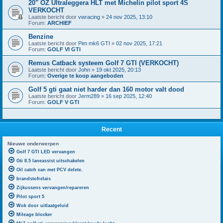
20" OZ Ultraleggera HLT met Michelin pilot sport 4S
VERKOCHT
Laatste bericht door
vwracing
»
24 nov 2025, 13:10
Forum:
ARCHIEF
Benzine
Laatste bericht door
Pim mk6 GTI
»
02 nov 2025, 17:21
Forum:
GOLF VI GTI
Remus Catback systeem Golf 7 GTI (VERKOCHT)
Laatste bericht door
John
»
19 okt 2025, 20:13
Forum:
Overige te koop aangeboden
Golf 5 gti gaat niet harder dan 160 motor valt dood
Laatste bericht door
Jerm289
»
16 sep 2025, 12:40
Forum:
GOLF V GTI
Recent
Nieuwe onderwerpen
Golf 7 GTI LED vervangen
Gti 8.5 laneassist uitschakelen
Oil catch can met PCV delete.
brandstofrelais
Zijkussens vervangen/repareren
Pilot sport 5
Wok door uitlaatgeluid
Mileage blocker