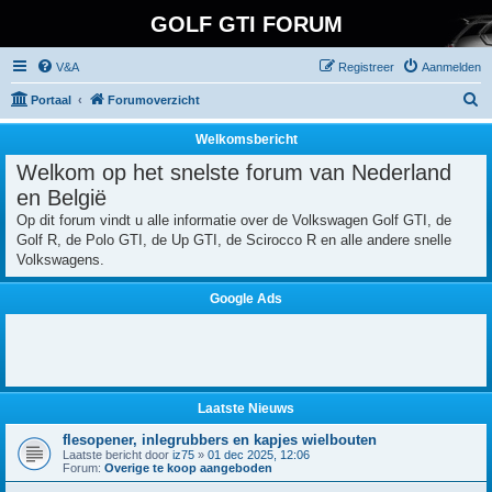
GOLF GTI FORUM
V&A
Registreer
Aanmelden
Z
Portaal
Forumoverzicht
o
Welkomsbericht
e
Welkom op het snelste forum van Nederland
k
en België
Op dit forum vindt u alle informatie over de Volkswagen Golf GTI, de
Golf R, de Polo GTI, de Up GTI, de Scirocco R en alle andere snelle
Volkswagens.
Google Ads
Laatste Nieuws
flesopener, inlegrubbers en kapjes wielbouten
Laatste bericht door
iz75
»
01 dec 2025, 12:06
Forum:
Overige te koop aangeboden