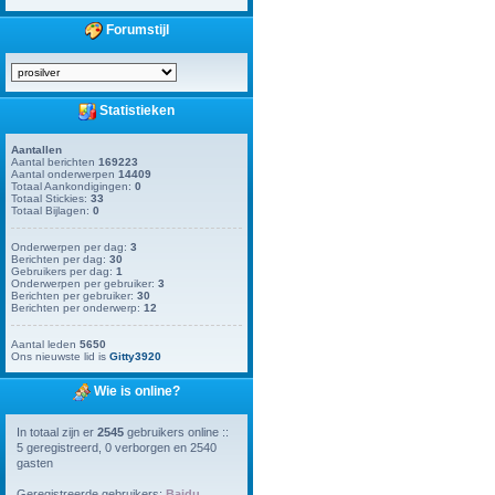
Forumstijl
Statistieken
Aantallen
Aantal berichten
169223
Aantal onderwerpen
14409
Totaal Aankondigingen:
0
Totaal Stickies:
33
Totaal Bijlagen:
0
Onderwerpen per dag:
3
Berichten per dag:
30
Gebruikers per dag:
1
Onderwerpen per gebruiker:
3
Berichten per gebruiker:
30
Berichten per onderwerp:
12
Aantal leden
5650
Ons nieuwste lid is
Gitty3920
Wie is online?
In totaal zijn er
2545
gebruikers online ::
5 geregistreerd, 0 verborgen en 2540
gasten
Geregistreerde gebruikers:
Baidu