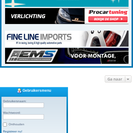
Ga naar
Gebruikersmenu
Gebruikersnaam:
Wachtwoord:
Onthouden
Registreer nu!