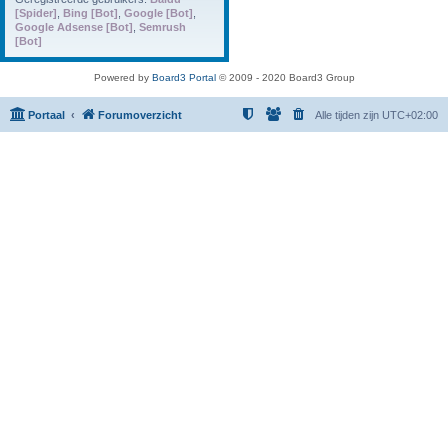
[Spider]
,
Bing [Bot]
,
Google [Bot]
,
Google Adsense [Bot]
,
Semrush
[Bot]
Powered by
Board3 Portal
© 2009 - 2020 Board3 Group
Portaal
Forumoverzicht
Alle tijden zijn
UTC+02:00