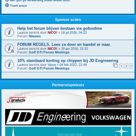
Mk7 golf gti verwarming blaast koude lucht
Travil assist
Sponsor acties
Help het forum blijven bestaan via gofundme
Laatste bericht door
NICO!
»
18 jul 2026, 04:22
Forum:
Nieuws
FORUM REGELS. Lees ze door en handel er naar.
Laatste bericht door
NICO!
»
29 jan 2016, 15:32
Forum:
Golf GTI Forum Meetings
10% standaard korting op chippen bij JD Engineering
Laatste bericht door
Vissa
»
04 feb 2022, 21:49
1
2
3
Forum:
Golf GTI Forum Meetings
Partners/sponsors