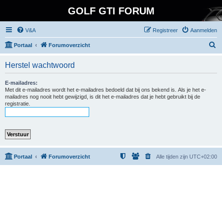
GOLF GTI FORUM
V&A
Registreer
Aanmelden
Z
Portaal
Forumoverzicht
o
Herstel wachtwoord
e
k
E-mailadres:
Met dit e-mailadres wordt het e-mailadres bedoeld dat bij ons bekend is. Als je het e-
mailadres nog nooit hebt gewijzigd, is dit het e-mailadres dat je hebt gebruikt bij de
registratie.
Portaal
Forumoverzicht
Alle tijden zijn
UTC+02:00