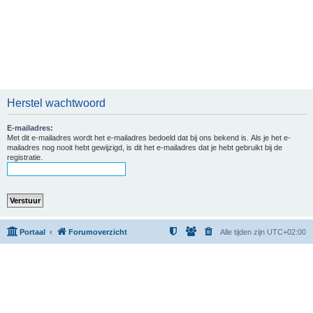
Herstel wachtwoord
E-mailadres:
Met dit e-mailadres wordt het e-mailadres bedoeld dat bij ons bekend is. Als je het e-
mailadres nog nooit hebt gewijzigd, is dit het e-mailadres dat je hebt gebruikt bij de
registratie.
Portaal
Forumoverzicht
Alle tijden zijn
UTC+02:00