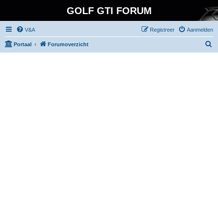
GOLF GTI FORUM
V&A
Registreer
Aanmelden
Z
Portaal
Forumoverzicht
o
e
k