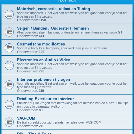
TECHNIEK
Motorisch, carroserie, uitlaat en Tuning
Voor alle modellen. Geef wel aan om welk type het gaat door voor je post het
type tussen [ ] te zetten.
Onderwerpen:
1150
Velgen / Banden / Onderstel / Remmen
Alles over de velgen, banden. onderstel en remmen keuzes van jouw GTI
Onderwerpen:
641
Cosmetische modificaties
Voor al je body kits, bumpers, spuitwerk aan je in- en exterieur
Onderwerpen:
192
Electronica en Audio / Video
Voor alle modellen. Geef wel aan om welk type het gaat door voor je post het
type tussen [ ] te zetten.
Onderwerpen:
793
Interieur problemen / vragen
Voor alle modellen. Geef wel aan om welk type het gaat door voor je post het
type tussen [ ] te zetten.
Onderwerpen:
119
Detailing Exterieur en Interieur
Stel hier al jullie vragen met betrekking tot het detailen van de auto's. Ook tips
en trucs zijn daarnaast welkom.
Onderwerpen:
88
VAG-COM
De titel spreekt voor zich, plaats hier alles over VAG-COM.
Onderwerpen:
216