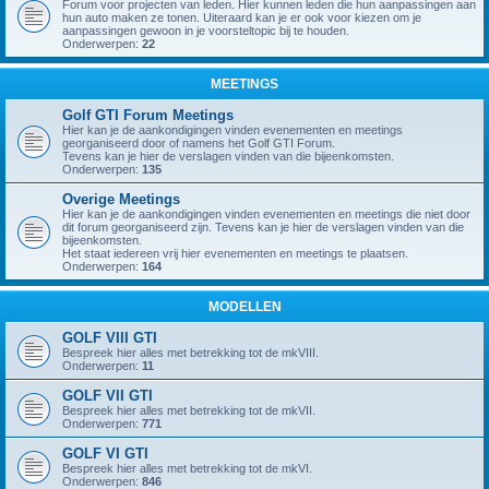
Forum voor projecten van leden. Hier kunnen leden die hun aanpassingen aan
hun auto maken ze tonen. Uiteraard kan je er ook voor kiezen om je
aanpassingen gewoon in je voorsteltopic bij te houden.
Onderwerpen:
22
MEETINGS
Golf GTI Forum Meetings
Hier kan je de aankondigingen vinden evenementen en meetings
georganiseerd door of namens het Golf GTI Forum.
Tevens kan je hier de verslagen vinden van die bijeenkomsten.
Onderwerpen:
135
Overige Meetings
Hier kan je de aankondigingen vinden evenementen en meetings die niet door
dit forum georganiseerd zijn. Tevens kan je hier de verslagen vinden van die
bijeenkomsten.
Het staat iedereen vrij hier evenementen en meetings te plaatsen.
Onderwerpen:
164
MODELLEN
GOLF VIII GTI
Bespreek hier alles met betrekking tot de mkVIII.
Onderwerpen:
11
GOLF VII GTI
Bespreek hier alles met betrekking tot de mkVII.
Onderwerpen:
771
GOLF VI GTI
Bespreek hier alles met betrekking tot de mkVI.
Onderwerpen:
846