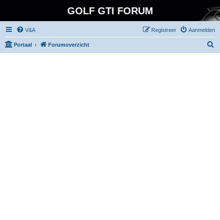
GOLF GTI FORUM
V&A
Registreer
Aanmelden
Z
Portaal
Forumoverzicht
o
e
k