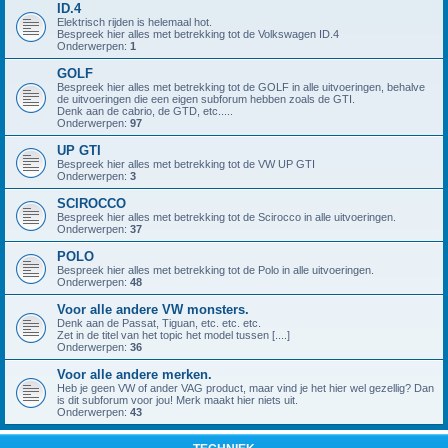
ID.4
Elektrisch rijden is helemaal hot.
Bespreek hier alles met betrekking tot de Volkswagen ID.4
Onderwerpen:
1
GOLF
Bespreek hier alles met betrekking tot de GOLF in alle uitvoeringen, behalve
de uitvoeringen die een eigen subforum hebben zoals de GTI.
Denk aan de cabrio, de GTD, etc.....
Onderwerpen:
97
UP GTI
Bespreek hier alles met betrekking tot de VW UP GTI
Onderwerpen:
3
SCIROCCO
Bespreek hier alles met betrekking tot de Scirocco in alle uitvoeringen.
Onderwerpen:
37
POLO
Bespreek hier alles met betrekking tot de Polo in alle uitvoeringen.
Onderwerpen:
48
Voor alle andere VW monsters.
Denk aan de Passat, Tiguan, etc. etc. etc.
Zet in de titel van het topic het model tussen [....]
Onderwerpen:
36
Voor alle andere merken.
Heb je geen VW of ander VAG product, maar vind je het hier wel gezellig? Dan
is dit subforum voor jou! Merk maakt hier niets uit.
Onderwerpen:
43