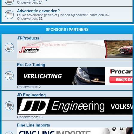
Onderwerpen:
14
Advertentie gevonden?
Leuke advertentie gezien of juist een bijzondere? Plaats een link.
Onderwerpen:
32
SPONSORS / PARTNERS
JT-Products
Pro Car Tuning
Onderwerpen:
2
JD Engineering
Onderwerpen:
16
Fine Line Imports