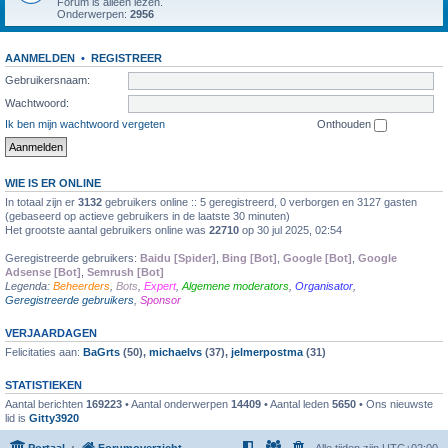
Forum is alleen lezen.
Onderwerpen:
2956
AANMELDEN
•
REGISTREER
Gebruikersnaam:
Wachtwoord:
Ik ben mijn wachtwoord vergeten
Onthouden
WIE IS ER ONLINE
In totaal zijn er
3132
gebruikers online :: 5 geregistreerd, 0 verborgen en 3127 gasten
(gebaseerd op actieve gebruikers in de laatste 30 minuten)
Het grootste aantal gebruikers online was
22710
op 30 jul 2025, 02:54
Geregistreerde gebruikers:
Baidu [Spider]
,
Bing [Bot]
,
Google [Bot]
,
Google
Adsense [Bot]
,
Semrush [Bot]
Legenda:
Beheerders
,
Bots
,
Expert
,
Algemene moderators
,
Organisator
,
Geregistreerde gebruikers
,
Sponsor
VERJAARDAGEN
Felicitaties aan:
BaGrts
(50),
michaelvs
(37),
jelmerpostma
(31)
STATISTIEKEN
Aantal berichten
169223
• Aantal onderwerpen
14409
• Aantal leden
5650
• Ons nieuwste
lid is
Gitty3920