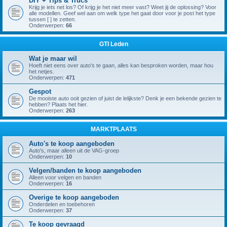
DIY + Tips & Trucs
Krijg je iets net los? Of krijg je het niet meer vast? Weet jij de oplossing? Voor
alle modellen. Geef wel aan om welk type het gaat door voor je post het type
tussen [ ] te zetten.
Onderwerpen:
66
GTI Leden
Wat je maar wil
Hoeft niet eens over auto's te gaan, alles kan besproken worden, maar hou
het netjes.
Onderwerpen:
471
Gespot
De mooiste auto ooit gezien of juist de lelijkste? Denk je een bekende gezien te
hebben? Plaats het hier.
Onderwerpen:
263
MARKTPLAATS
Auto's te koop aangeboden
Auto's, maar alleen uit de VAG-groep
Onderwerpen:
10
Velgen/banden te koop aangeboden
Alleen voor velgen en banden
Onderwerpen:
16
Overige te koop aangeboden
Onderdelen en toebehoren
Onderwerpen:
37
Te koop gevraagd