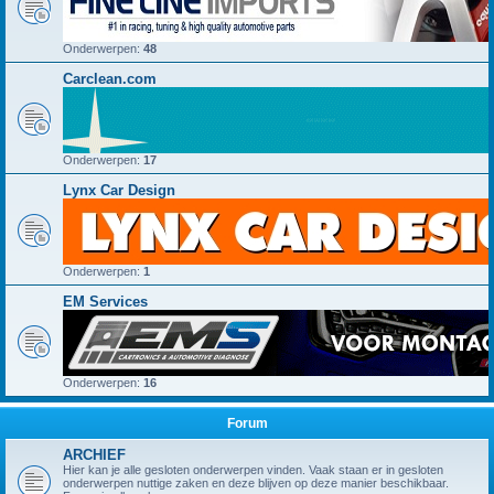
Onderwerpen:
48
Carclean.com
Onderwerpen:
17
Lynx Car Design
Onderwerpen:
1
EM Services
Onderwerpen:
16
Forum
ARCHIEF
Hier kan je alle gesloten onderwerpen vinden. Vaak staan er in gesloten
onderwerpen nuttige zaken en deze blijven op deze manier beschikbaar.