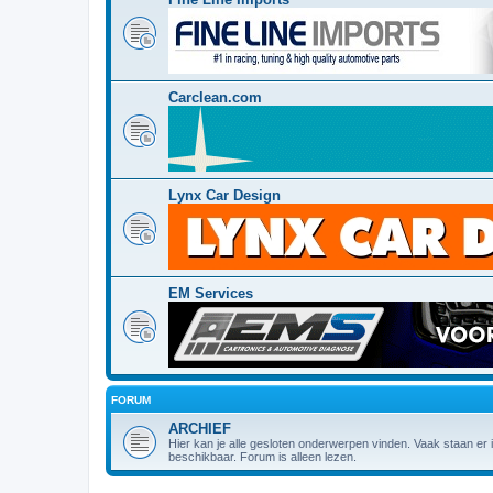
Carclean.com
Lynx Car Design
EM Services
FORUM
ARCHIEF
Hier kan je alle gesloten onderwerpen vinden. Vaak staan er
beschikbaar. Forum is alleen lezen.