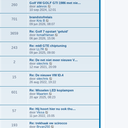
r
t
a
i
Golf VW GOLF GTI 1986 met nie…
i
e
260
a
j
B
door
adevos
c
b
t
k
e
10 sep 2024, 12:01
h
e
s
l
k
t
r
t
a
i
brandstofrelais
i
e
701
a
j
B
door
Kris B
c
b
t
k
e
09 jun 2026, 08:07
h
e
s
l
k
t
r
t
a
i
Re: Golf 7 opstart 'geluid'
i
e
3659
a
j
B
door
IsmailYaman
c
b
t
k
e
06 jan 2026, 15:06
h
e
s
l
k
t
r
t
a
i
Re: mk8 GTE chiptuning
i
e
243
a
j
B
door
LL7R
c
b
t
k
e
09 jan 2025, 09:00
h
e
s
l
k
t
r
t
a
i
Re: De net niet meer nieuwe V…
i
e
2
a
j
B
door
sitechris
c
b
t
k
e
12 mar 2021, 20:09
h
e
s
l
k
t
r
t
a
i
Re: De nieuwe VW ID.4
i
e
a
15
j
B
door
sitechris
c
b
t
k
e
26 aug 2022, 19:22
h
e
s
l
k
t
r
t
a
i
i
e
Re: Wisselen LED koplampen
a
601
j
c
b
B
door
Maarten
t
k
h
e
e
20 apr 2025, 08:23
s
l
t
r
k
t
a
i
i
e
a
c
j
b
Re: Hij hoort hier nu ook thu…
t
57
h
k
e
B
door
Vissa
s
t
l
r
e
11 jun 2022, 15:05
t
a
i
k
e
a
c
i
b
Re: trekhaak vw scirocco
t
193
h
j
e
B
door
Bryan250
s