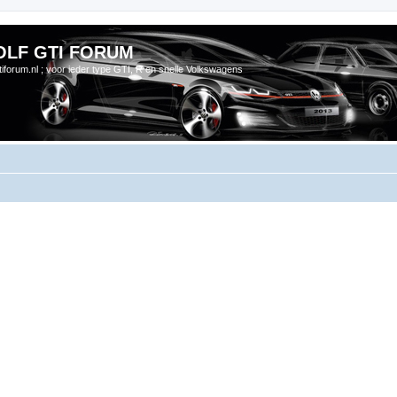
OLF GTI FORUM
gtiforum.nl ; voor ieder type GTI, R en snelle Volkswagens