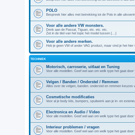
POLO
Bespreek hier alles met betrekking tot de Polo in alle uitvoeri
Voor alle andere VW monsters.
Denk aan de Passat, Tiguan, etc. etc. etc.
Zet in de titel van het topic het model tussen [....]
Voor alle andere merken.
Heb je geen VW of ander VAG product, maar vind je het hier we
TECHNIEK
Motorisch, carroserie, uitlaat en Tuning
Voor alle modellen. Geef wel aan om welk type het gaat door vo
Velgen / Banden / Onderstel / Remmen
Alles over de velgen, banden. onderstel en remmen keuzes 
Cosmetische modificaties
Voor al je body kits, bumpers, spuitwerk aan je in- en exterie
Electronica en Audio / Video
Voor alle modellen. Geef wel aan om welk type het gaat door vo
Interieur problemen / vragen
Voor alle modellen. Geef wel aan om welk type het gaat door vo