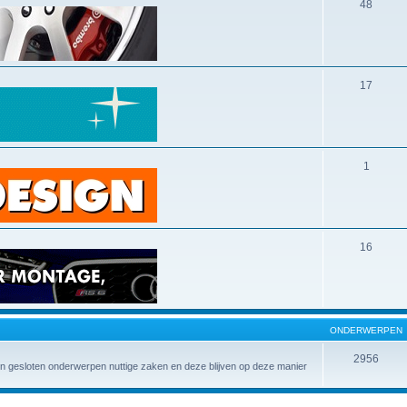
48
17
1
16
ONDERWERPEN
2956
 in gesloten onderwerpen nuttige zaken en deze blijven op deze manier