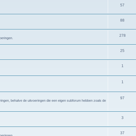
57
88
278
oeringen.
25
1
1
97
eringen, behalve de uitvoeringen die een eigen subforum hebben zoals de
3
37
voeringen.