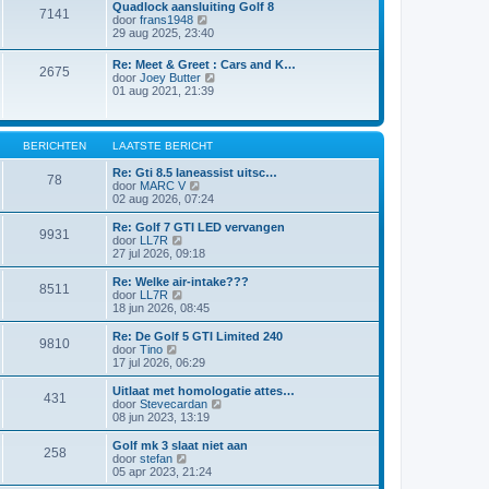
l
Quadlock aansluiting Golf 8
i
e
7141
a
B
door
frans1948
c
b
a
e
29 aug 2025, 23:40
h
e
t
k
t
r
s
i
i
Re: Meet & Greet : Cars and K…
t
2675
j
c
B
door
Joey Butter
e
k
h
e
01 aug 2021, 21:39
b
l
t
k
e
a
i
r
a
j
i
t
k
BERICHTEN
LAATSTE BERICHT
c
s
l
h
t
a
Re: Gti 8.5 laneassist uitsc…
t
e
78
a
B
door
MARC V
b
t
e
02 aug 2026, 07:24
e
s
k
r
t
i
Re: Golf 7 GTI LED vervangen
i
9931
e
j
B
door
LL7R
c
b
k
e
27 jul 2026, 09:18
h
e
l
k
t
r
a
i
Re: Welke air-intake???
i
8511
a
j
B
door
LL7R
c
t
k
e
18 jun 2026, 08:45
h
s
l
k
t
t
a
i
Re: De Golf 5 GTI Limited 240
e
9810
a
j
B
door
Tino
b
t
k
e
17 jul 2026, 06:29
e
s
l
k
r
t
a
i
Uitlaat met homologatie attes…
i
e
431
a
j
B
door
Stevecardan
c
b
t
k
e
08 jun 2023, 13:19
h
e
s
l
k
t
r
t
a
i
Golf mk 3 slaat niet aan
i
e
258
a
j
B
door
stefan
c
b
t
k
e
05 apr 2023, 21:24
h
e
s
l
k
t