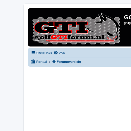
G
golf
Snelle links
V&A
Portaal
Forumoverzicht