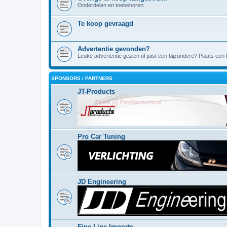
Onderdelen en toebehoren
Te koop gevraagd
Advertentie gevonden?
Leuke advertentie gezien of juist een bijzondere? Plaats een l
SPONSORS / PARTNERS
JT-Products
Pro Car Tuning
JD Engineering
Fine Line Imports