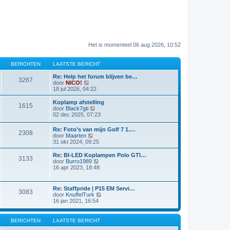
Het is momenteel 06 aug 2026, 10:52
BERICHTEN
LAATSTE BERICHT
Re: Help het forum blijven be…
3267
B
door
NICO!
e
18 jul 2026, 04:22
k
i
Koplamp afstelling
1615
j
B
door
Black7gti
k
e
02 dec 2025, 07:23
l
k
a
i
Re: Foto’s van mijn Golf 7 1.…
a
2308
j
B
door
Maarten
t
k
e
31 okt 2024, 09:25
s
l
k
t
a
i
Re: BI-LED Koplampen Polo GTI…
e
a
3133
j
B
door
Burro1989
b
t
k
e
16 apr 2023, 18:48
e
s
l
k
r
t
a
i
i
e
a
j
c
b
Re: Staffpride | P15 EM Servi…
t
3083
k
h
e
B
door
KnuffelTurk
s
l
t
r
e
16 jan 2021, 16:54
t
a
i
k
e
a
c
i
b
t
h
j
BERICHTEN
LAATSTE BERICHT
e
s
t
k
r
t