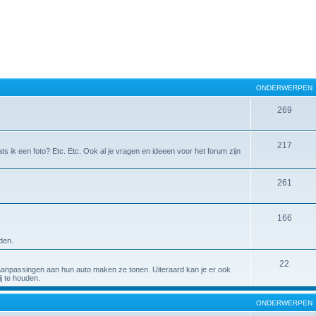
ONDERWERPEN
269
217
ts ik een foto? Etc. Etc. Ook al je vragen en ideeen voor het forum zijn
261
166
den.
22
aanpassingen aan hun auto maken ze tonen. Uiteraard kan je er ook
j te houden.
ONDERWERPEN