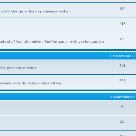
88
de auto's. Ook tips en trucs zijn daarnaast welkom.
216
66
 de oplossing? Voor alle modellen. Geef wel aan om welk type het gaat door
ONDERWERPEN
471
den, maar hou het netjes.
263
 bekende gezien te hebben? Plaats het hier.
ONDERWERPEN
10
16