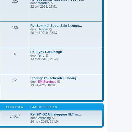
225
a
B
door
Maarten
r
a
e
22 okt 2023, 17:41
i
t
k
c
s
i
h
t
j
t
e
k
b
l
Re: Summer Super Sale 1 septe…
e
185
a
B
door
Henniej
r
a
e
26 mei 2019, 22:37
i
t
k
c
s
i
h
t
j
t
e
k
b
l
Re: Lynx Car Design
e
4
a
B
door
ferry
r
a
e
13 mar 2015, 21:45
i
t
k
c
s
i
h
t
j
t
e
k
b
l
Storing: keuzehendel. Doorrij…
e
62
a
B
door
EM Services
r
a
e
13 jul 2025, 16:01
i
t
k
c
s
i
h
t
j
t
e
k
b
l
e
a
BERICHTEN
LAATSTE BERICHT
r
a
i
t
Re: 20" OZ Ultraleggera HLT m…
c
14617
s
B
door
vwracing
h
t
e
24 nov 2025, 13:10
t
e
k
b
i
e
j