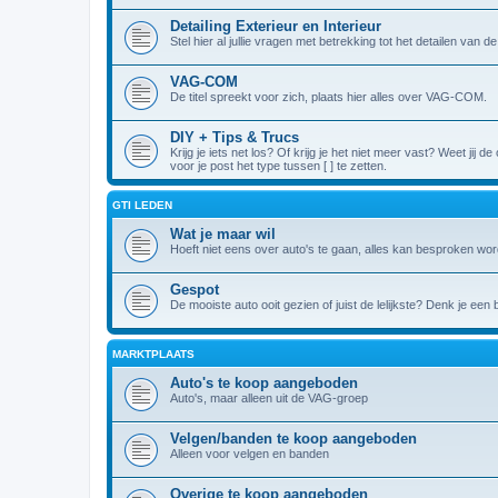
Detailing Exterieur en Interieur
Stel hier al jullie vragen met betrekking tot het detailen van 
VAG-COM
De titel spreekt voor zich, plaats hier alles over VAG-COM.
DIY + Tips & Trucs
Krijg je iets net los? Of krijg je het niet meer vast? Weet jij
voor je post het type tussen [ ] te zetten.
GTI LEDEN
Wat je maar wil
Hoeft niet eens over auto's te gaan, alles kan besproken wor
Gespot
De mooiste auto ooit gezien of juist de lelijkste? Denk je een
MARKTPLAATS
Auto's te koop aangeboden
Auto's, maar alleen uit de VAG-groep
Velgen/banden te koop aangeboden
Alleen voor velgen en banden
Overige te koop aangeboden