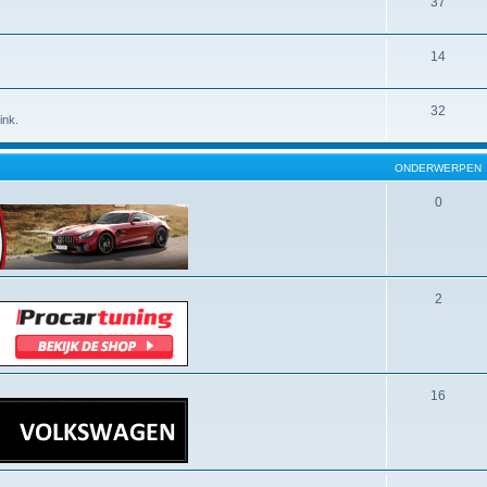
37
14
32
ink.
ONDERWERPEN
0
2
16