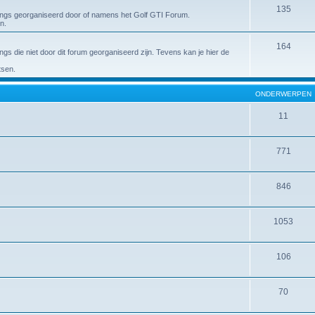
135
ings georganiseerd door of namens het Golf GTI Forum.
n.
164
s die niet door dit forum georganiseerd zijn. Tevens kan je hier de
tsen.
ONDERWERPEN
11
771
846
1053
106
70