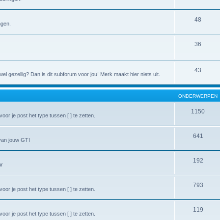
48
ngen.
36
43
l gezellig? Dan is dit subforum voor jou! Merk maakt hier niets uit.
ONDERWERPEN
1150
or je post het type tussen [ ] te zetten.
641
van jouw GTI
192
ur
793
or je post het type tussen [ ] te zetten.
119
or je post het type tussen [ ] te zetten.