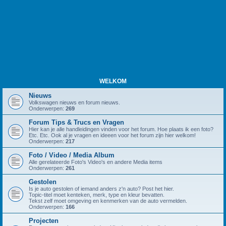
WELKOM
Nieuws
Volkswagen nieuws en forum nieuws.
Onderwerpen:
269
Forum Tips & Trucs en Vragen
Hier kan je alle handleidingen vinden voor het forum. Hoe plaats ik een foto?
Etc. Etc. Ook al je vragen en ideeen voor het forum zijn hier welkom!
Onderwerpen:
217
Foto / Video / Media Album
Alle gerelateerde Foto's Video's en andere Media items
Onderwerpen:
261
Gestolen
Is je auto gestolen of iemand anders z'n auto? Post het hier.
Topic-titel moet kenteken, merk, type en kleur bevatten.
Tekst zelf moet omgeving en kenmerken van de auto vermelden.
Onderwerpen:
166
Projecten