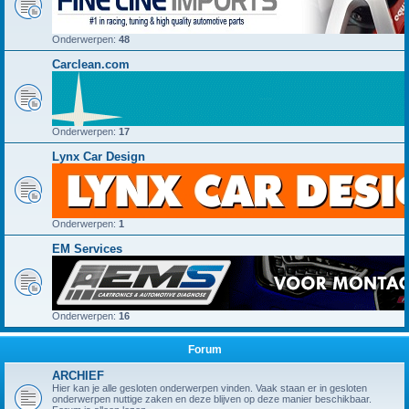
Onderwerpen:
48
Carclean.com
Onderwerpen:
17
Lynx Car Design
Onderwerpen:
1
EM Services
Onderwerpen:
16
Forum
ARCHIEF
Hier kan je alle gesloten onderwerpen vinden. Vaak staan er in gesloten
onderwerpen nuttige zaken en deze blijven op deze manier beschikbaar.