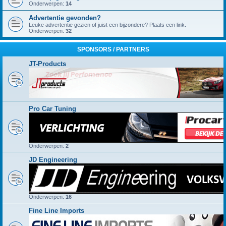
Onderwerpen:
14
Advertentie gevonden?
Leuke advertentie gezien of juist een bijzondere? Plaats een link.
Onderwerpen:
32
SPONSORS / PARTNERS
JT-Products
Pro Car Tuning
Onderwerpen:
2
JD Engineering
Onderwerpen:
16
Fine Line Imports