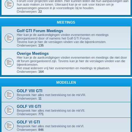
Forum voor projecten van leden. Hier kunnen leden die hun aanpassingen aan
hun auto maken ze tonen. Uiteraard kan je er ook voor kiezen om je
aanpassingen gewoon in je voorsteltopic bij te houden.
Onderwerpen:
22
MEETINGS
Golf GTI Forum Meetings
Hier kan je de aankondigingen vinden evenementen en meetings
georganiseerd door of namens het Golf GTI Forum.
Tevens kan je hier de verslagen vinden van die bijeenkomsten.
Onderwerpen:
135
Overige Meetings
Hier kan je de aankondigingen vinden evenementen en meetings die niet door
dit forum georganiseerd zijn. Tevens kan je hier de verslagen vinden van die
bijeenkomsten.
Het staat iedereen vrij hier evenementen en meetings te plaatsen.
Onderwerpen:
164
MODELLEN
GOLF VIII GTI
Bespreek hier alles met betrekking tot de mkVIII.
Onderwerpen:
11
GOLF VII GTI
Bespreek hier alles met betrekking tot de mkVII.
Onderwerpen:
771
GOLF VI GTI
Bespreek hier alles met betrekking tot de mkVI.
Onderwerpen:
846