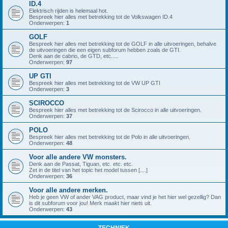
ID.4
Elektrisch rijden is helemaal hot.
Bespreek hier alles met betrekking tot de Volkswagen ID.4
Onderwerpen:
1
GOLF
Bespreek hier alles met betrekking tot de GOLF in alle uitvoeringen, behalve
de uitvoeringen die een eigen subforum hebben zoals de GTI.
Denk aan de cabrio, de GTD, etc.....
Onderwerpen:
97
UP GTI
Bespreek hier alles met betrekking tot de VW UP GTI
Onderwerpen:
3
SCIROCCO
Bespreek hier alles met betrekking tot de Scirocco in alle uitvoeringen.
Onderwerpen:
37
POLO
Bespreek hier alles met betrekking tot de Polo in alle uitvoeringen.
Onderwerpen:
48
Voor alle andere VW monsters.
Denk aan de Passat, Tiguan, etc. etc. etc.
Zet in de titel van het topic het model tussen [....]
Onderwerpen:
36
Voor alle andere merken.
Heb je geen VW of ander VAG product, maar vind je het hier wel gezellig? Dan
is dit subforum voor jou! Merk maakt hier niets uit.
Onderwerpen:
43