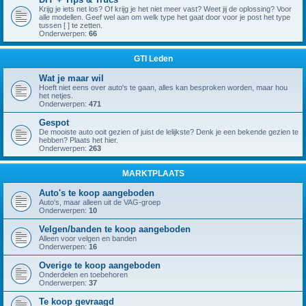
Krijg je iets net los? Of krijg je het niet meer vast? Weet jij de oplossing? Voor
alle modellen. Geef wel aan om welk type het gaat door voor je post het type
tussen [ ] te zetten.
Onderwerpen:
66
GTI Leden
Wat je maar wil
Hoeft niet eens over auto's te gaan, alles kan besproken worden, maar hou
het netjes.
Onderwerpen:
471
Gespot
De mooiste auto ooit gezien of juist de lelijkste? Denk je een bekende gezien te
hebben? Plaats het hier.
Onderwerpen:
263
MARKTPLAATS
Auto's te koop aangeboden
Auto's, maar alleen uit de VAG-groep
Onderwerpen:
10
Velgen/banden te koop aangeboden
Alleen voor velgen en banden
Onderwerpen:
16
Overige te koop aangeboden
Onderdelen en toebehoren
Onderwerpen:
37
Te koop gevraagd