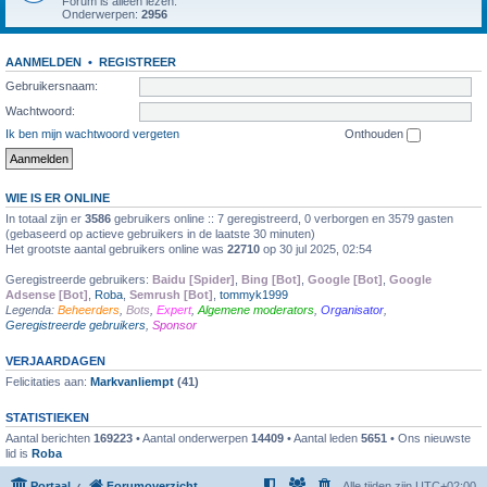
Forum is alleen lezen.
Onderwerpen:
2956
AANMELDEN
•
REGISTREER
Gebruikersnaam:
Wachtwoord:
Ik ben mijn wachtwoord vergeten
Onthouden
WIE IS ER ONLINE
In totaal zijn er
3586
gebruikers online :: 7 geregistreerd, 0 verborgen en 3579 gasten
(gebaseerd op actieve gebruikers in de laatste 30 minuten)
Het grootste aantal gebruikers online was
22710
op 30 jul 2025, 02:54
Geregistreerde gebruikers:
Baidu [Spider]
,
Bing [Bot]
,
Google [Bot]
,
Google
Adsense [Bot]
,
Roba
,
Semrush [Bot]
,
tommyk1999
Legenda:
Beheerders
,
Bots
,
Expert
,
Algemene moderators
,
Organisator
,
Geregistreerde gebruikers
,
Sponsor
VERJAARDAGEN
Felicitaties aan:
Markvanliempt
(41)
STATISTIEKEN
Aantal berichten
169223
• Aantal onderwerpen
14409
• Aantal leden
5651
• Ons nieuwste
lid is
Roba
Portaal
Forumoverzicht
Alle tijden zijn
UTC+02:00