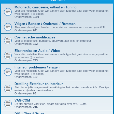
TECHNIEK
Motorisch, carroserie, uitlaat en Tuning
Voor alle modellen. Geef wel aan om welk type het gaat door voor je post het
type tussen [ ] te zetten.
Onderwerpen:
1150
Velgen / Banden / Onderstel / Remmen
Alles over de velgen, banden. onderstel en remmen keuzes van jouw GTI
Onderwerpen:
641
Cosmetische modificaties
Voor al je body kits, bumpers, spuitwerk aan je in- en exterieur
Onderwerpen:
192
Electronica en Audio / Video
Voor alle modellen. Geef wel aan om welk type het gaat door voor je post het
type tussen [ ] te zetten.
Onderwerpen:
793
Interieur problemen / vragen
Voor alle modellen. Geef wel aan om welk type het gaat door voor je post het
type tussen [ ] te zetten.
Onderwerpen:
119
Detailing Exterieur en Interieur
Stel hier al jullie vragen met betrekking tot het detailen van de auto's. Ook tips
en trucs zijn daarnaast welkom.
Onderwerpen:
88
VAG-COM
De titel spreekt voor zich, plaats hier alles over VAG-COM.
Onderwerpen:
216
DIY + Tips & Trucs