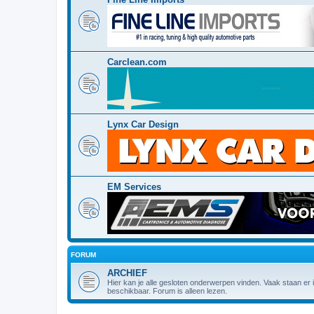
Carclean.com
Lynx Car Design
EM Services
FORUM
ARCHIEF
Hier kan je alle gesloten onderwerpen vinden. Vaak staan er
beschikbaar. Forum is alleen lezen.