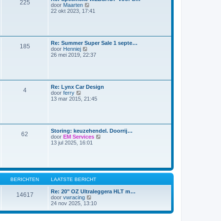
225
a
B
door
Maarten
r
a
e
22 okt 2023, 17:41
i
t
k
c
s
i
h
t
j
t
e
k
b
l
Re: Summer Super Sale 1 septe…
e
185
a
B
door
Henniej
r
a
e
26 mei 2019, 22:37
i
t
k
c
s
i
h
t
j
t
e
k
b
l
Re: Lynx Car Design
e
4
a
B
door
ferry
r
a
e
13 mar 2015, 21:45
i
t
k
c
s
i
h
t
j
t
e
k
b
l
Storing: keuzehendel. Doorrij…
e
62
a
B
door
EM Services
r
a
e
13 jul 2025, 16:01
i
t
k
c
s
i
h
t
j
t
e
k
b
l
e
a
BERICHTEN
LAATSTE BERICHT
r
a
i
t
Re: 20" OZ Ultraleggera HLT m…
c
14617
s
B
door
vwracing
h
t
e
24 nov 2025, 13:10
t
e
k
b
i
e
j