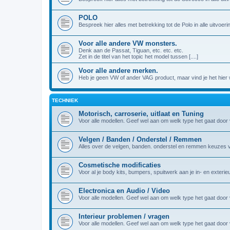
POLO
Bespreek hier alles met betrekking tot de Polo in alle uitvoeri
Voor alle andere VW monsters.
Denk aan de Passat, Tiguan, etc. etc. etc.
Zet in de titel van het topic het model tussen [....]
Voor alle andere merken.
Heb je geen VW of ander VAG product, maar vind je het hier we
TECHNIEK
Motorisch, carroserie, uitlaat en Tuning
Voor alle modellen. Geef wel aan om welk type het gaat door vo
Velgen / Banden / Onderstel / Remmen
Alles over de velgen, banden. onderstel en remmen keuzes 
Cosmetische modificaties
Voor al je body kits, bumpers, spuitwerk aan je in- en exterie
Electronica en Audio / Video
Voor alle modellen. Geef wel aan om welk type het gaat door vo
Interieur problemen / vragen
Voor alle modellen. Geef wel aan om welk type het gaat door vo