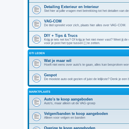
Detailing Exterieur en Interieur
Stel hier al jullie vragen met betrekking tot het detailen van 
VAG-COM
De titel spreekt voor zich, plaats hier alles over VAG-COM.
DIY + Tips & Trucs
Krijg je iets net los? Of krijg je het niet meer vast? Weet jij
voor je post het type tussen [ ] te zetten.
GTI LEDEN
Wat je maar wil
Hoeft niet eens over auto's te gaan, alles kan besproken wor
Gespot
De mooiste auto ooit gezien of juist de lelijkste? Denk je een
MARKTPLAATS
Auto's te koop aangeboden
Auto's, maar alleen uit de VAG-groep
Velgen/banden te koop aangeboden
Alleen voor velgen en banden
Overige te koop aangeboden