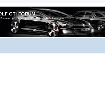
OLF GTI FORUM
gtiforum.nl ; voor ieder type GTI, R en snelle Volkswagens