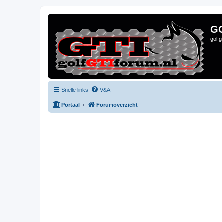
G
golf
Snelle links
V&A
Portaal
Forumoverzicht