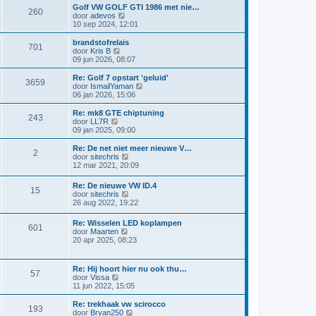
r
t
a
i
Golf VW GOLF GTI 1986 met nie…
i
e
260
a
j
B
door
adevos
c
b
t
k
e
10 sep 2024, 12:01
h
e
s
l
k
t
r
t
a
i
brandstofrelais
i
e
701
a
j
B
door
Kris B
c
b
t
k
e
09 jun 2026, 08:07
h
e
s
l
k
t
r
t
a
i
Re: Golf 7 opstart 'geluid'
i
e
3659
a
j
B
door
IsmailYaman
c
b
t
k
e
06 jan 2026, 15:06
h
e
s
l
k
t
r
t
a
i
Re: mk8 GTE chiptuning
i
e
243
a
j
B
door
LL7R
c
b
t
k
e
09 jan 2025, 09:00
h
e
s
l
k
t
r
t
a
i
Re: De net niet meer nieuwe V…
i
e
2
a
j
B
door
sitechris
c
b
t
k
e
12 mar 2021, 20:09
h
e
s
l
k
t
r
t
a
i
Re: De nieuwe VW ID.4
i
e
a
15
j
B
door
sitechris
c
b
t
k
e
26 aug 2022, 19:22
h
e
s
l
k
t
r
t
a
i
i
e
Re: Wisselen LED koplampen
a
601
j
c
b
B
door
Maarten
t
k
h
e
e
20 apr 2025, 08:23
s
l
t
r
k
t
a
i
i
e
a
c
j
b
Re: Hij hoort hier nu ook thu…
t
57
h
k
e
B
door
Vissa
s
t
l
r
e
11 jun 2022, 15:05
t
a
i
k
e
a
c
i
b
Re: trekhaak vw scirocco
t
193
h
j
e
B
door
Bryan250
s