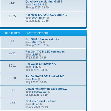
l
Quadlock aansluiting Golf 8
i
e
7141
a
B
door
frans1948
c
b
a
e
29 aug 2025, 23:40
h
e
t
k
t
r
s
i
i
Re: Meet & Greet : Cars and K…
t
2675
j
c
B
door
Joey Butter
e
k
h
e
01 aug 2021, 21:39
b
l
t
k
e
a
i
r
a
j
i
t
k
BERICHTEN
LAATSTE BERICHT
c
s
l
h
t
a
Re: Gti 8.5 laneassist uitsc…
t
e
78
a
B
door
MARC V
b
t
e
02 aug 2026, 07:24
e
s
k
r
t
i
Re: Golf 7 GTI LED vervangen
i
9931
e
j
B
door
LL7R
c
b
k
e
27 jul 2026, 09:18
h
e
l
k
t
r
a
i
Re: Welke air-intake???
i
8511
a
j
B
door
LL7R
c
t
k
e
18 jun 2026, 08:45
h
s
l
k
t
t
a
i
Re: De Golf 5 GTI Limited 240
e
9810
a
j
B
door
Tino
b
t
k
e
17 jul 2026, 06:29
e
s
l
k
r
t
a
i
Uitlaat met homologatie attes…
i
e
431
a
j
B
door
Stevecardan
c
b
t
k
e
08 jun 2023, 13:19
h
e
s
l
k
t
r
t
a
i
Golf mk 3 slaat niet aan
i
e
258
a
j
B
door
stefan
c
b
t
k
e
05 apr 2023, 21:24
h
e
s
l
k
t