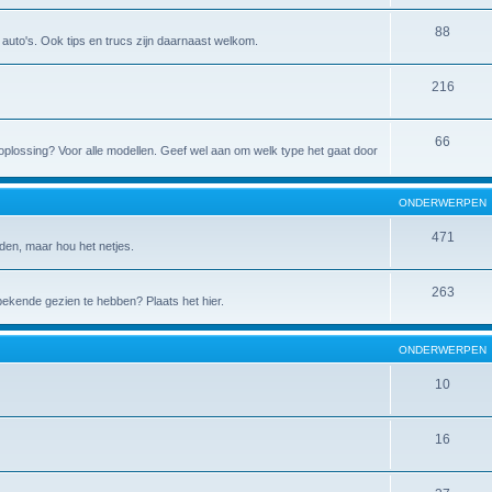
88
de auto's. Ook tips en trucs zijn daarnaast welkom.
216
66
 de oplossing? Voor alle modellen. Geef wel aan om welk type het gaat door
ONDERWERPEN
471
den, maar hou het netjes.
263
 bekende gezien te hebben? Plaats het hier.
ONDERWERPEN
10
16