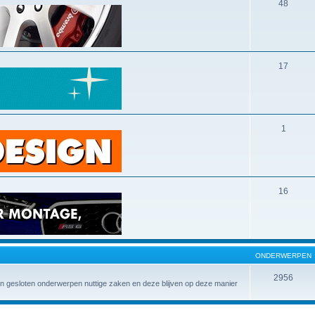
48
17
1
16
ONDERWERPEN
2956
 in gesloten onderwerpen nuttige zaken en deze blijven op deze manier