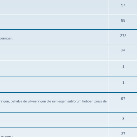
57
88
278
oeringen.
25
1
1
97
eringen, behalve de uitvoeringen die een eigen subforum hebben zoals de
3
37
voeringen.