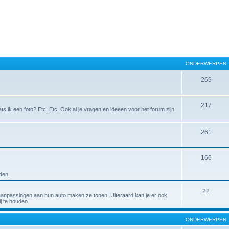
ONDERWERPEN
269
217
ts ik een foto? Etc. Etc. Ook al je vragen en ideeen voor het forum zijn
261
166
den.
22
aanpassingen aan hun auto maken ze tonen. Uiteraard kan je er ook
j te houden.
ONDERWERPEN