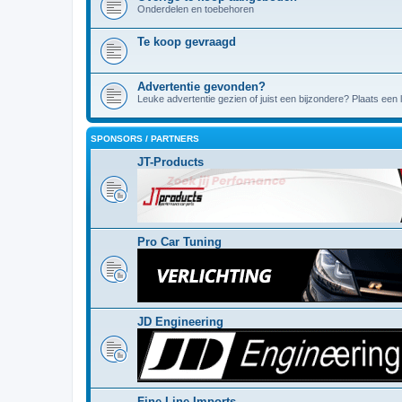
Onderdelen en toebehoren
Te koop gevraagd
Advertentie gevonden?
Leuke advertentie gezien of juist een bijzondere? Plaats een l
SPONSORS / PARTNERS
JT-Products
Pro Car Tuning
JD Engineering
Fine Line Imports