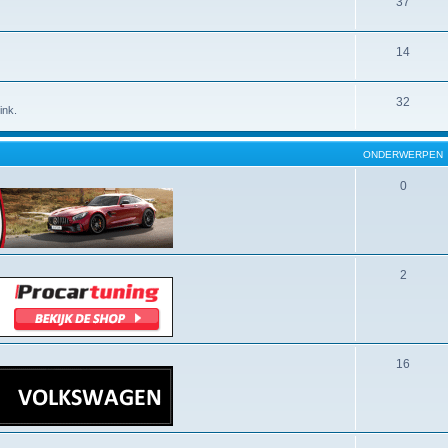
37
14
32
ink.
ONDERWERPEN
0
2
16