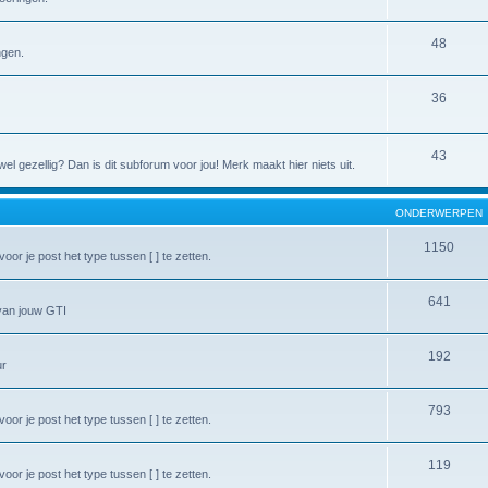
48
ngen.
36
43
l gezellig? Dan is dit subforum voor jou! Merk maakt hier niets uit.
ONDERWERPEN
1150
or je post het type tussen [ ] te zetten.
641
van jouw GTI
192
ur
793
or je post het type tussen [ ] te zetten.
119
or je post het type tussen [ ] te zetten.