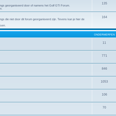
135
ings georganiseerd door of namens het Golf GTI Forum.
n.
164
s die niet door dit forum georganiseerd zijn. Tevens kan je hier de
tsen.
ONDERWERPEN
11
771
846
1053
106
70