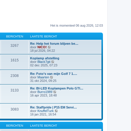
Het is momenteel 06 aug 2026, 12:03
BERICHTEN
LAATSTE BERICHT
Re: Help het forum blijven be…
3267
B
door
NICO!
e
18 jul 2026, 04:22
k
i
Koplamp afstelling
1615
j
B
door
Black7gti
k
e
02 dec 2025, 07:23
l
k
a
i
Re: Foto’s van mijn Golf 7 1.…
a
2308
j
B
door
Maarten
t
k
e
31 okt 2024, 09:25
s
l
k
t
a
i
Re: BI-LED Koplampen Polo GTI…
e
a
3133
j
B
door
Burro1989
b
t
k
e
16 apr 2023, 18:48
e
s
l
k
r
t
a
i
i
e
a
j
c
b
Re: Staffpride | P15 EM Servi…
t
3083
k
h
e
B
door
KnuffelTurk
s
l
t
r
e
16 jan 2021, 16:54
t
a
i
k
e
a
c
i
b
t
h
j
BERICHTEN
LAATSTE BERICHT
e
s
t
k
r
t