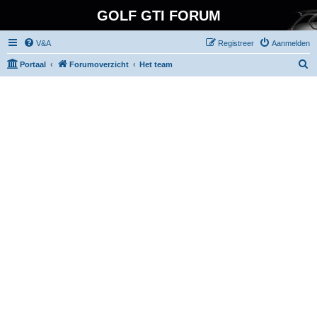
GOLF GTI FORUM
V&A
Registreer
Aanmelden
Z
Portaal
Forumoverzicht
Het team
o
e
k