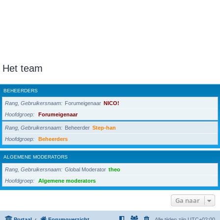
Het team
BEHEERDERS
Rang, Gebruikersnaam
Forumeigenaar
NICO!
Hoofdgroep
Forumeigenaar
Rang, Gebruikersnaam
Beheerder
Step-han
Hoofdgroep
Beheerders
ALGEMENE MODERATORS
Rang, Gebruikersnaam
Global Moderator
theo
Hoofdgroep
Algemene moderators
Ga naar
Portaal
Forumoverzicht
Alle tijden zijn
UTC+02:00