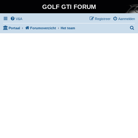
GOLF GTI FORUM
V&A
Registreer
Aanmelden
Z
Portaal
Forumoverzicht
Het team
o
e
k