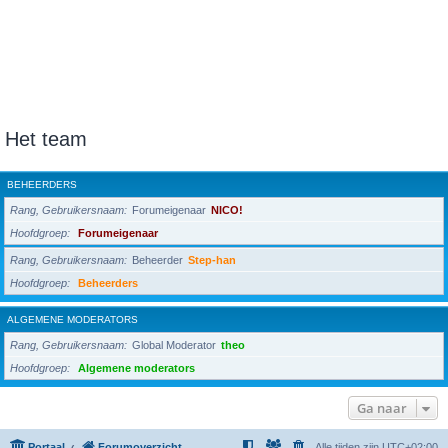
Het team
BEHEERDERS
Rang, Gebruikersnaam
Forumeigenaar
NICO!
Hoofdgroep
Forumeigenaar
Rang, Gebruikersnaam
Beheerder
Step-han
Hoofdgroep
Beheerders
ALGEMENE MODERATORS
Rang, Gebruikersnaam
Global Moderator
theo
Hoofdgroep
Algemene moderators
Ga naar
Portaal
Forumoverzicht
Alle tijden zijn
UTC+02:00