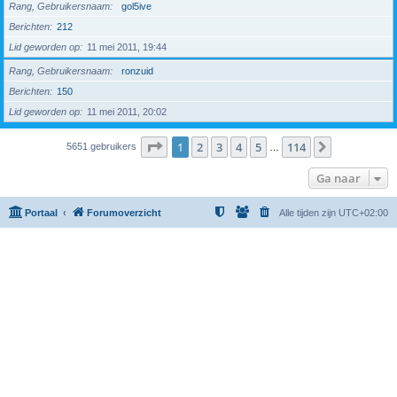
Rang, Gebruikersnaam
gol5ive
Berichten
212
Lid geworden op
11 mei 2011, 19:44
Rang, Gebruikersnaam
ronzuid
Berichten
150
Lid geworden op
11 mei 2011, 20:02
Pagina
1
van
114
1
2
3
4
5
114
Volgende
5651 gebruikers
…
Ga naar
Portaal
Forumoverzicht
Alle tijden zijn
UTC+02:00