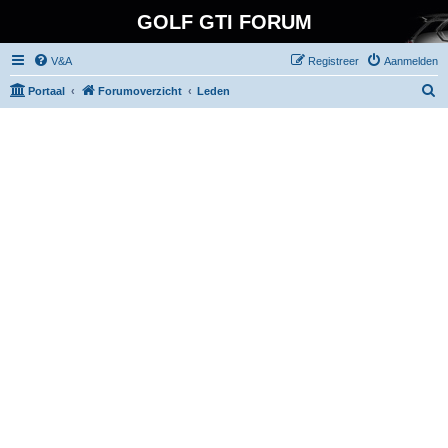
GOLF GTI FORUM
V&A
Registreer
Aanmelden
Z
Portaal
Forumoverzicht
Leden
o
e
k