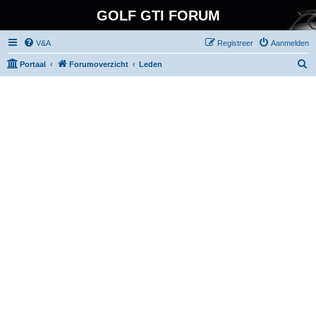
GOLF GTI FORUM
V&A
Registreer
Aanmelden
Z
Portaal
Forumoverzicht
Leden
o
e
k