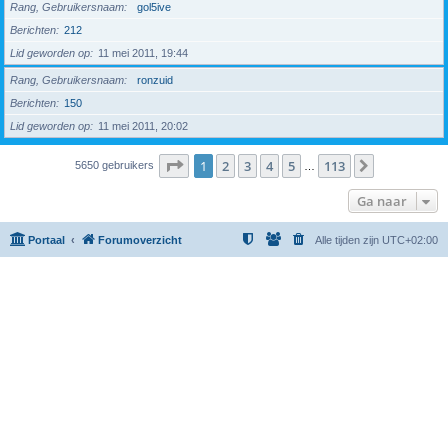
Rang, Gebruikersnaam
gol5ive
Berichten
212
Lid geworden op
11 mei 2011, 19:44
Rang, Gebruikersnaam
ronzuid
Berichten
150
Lid geworden op
11 mei 2011, 20:02
Pagina
1
van
113
1
2
3
4
5
113
Volgende
5650 gebruikers
…
Ga naar
Portaal
Forumoverzicht
Alle tijden zijn
UTC+02:00