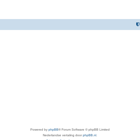
Powered by
phpBB
® Forum Software © phpBB Limited
Nederlandse vertaling door
phpBB.nl
.