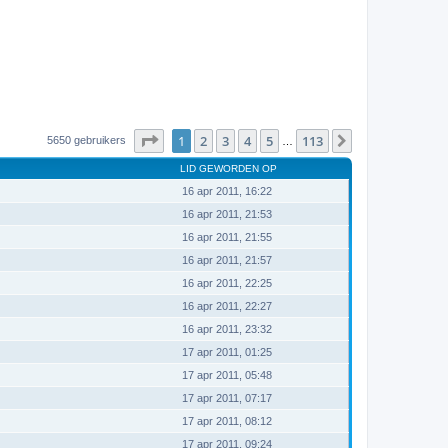
Pagina
1
van
113
1
2
3
4
5
113
Volgende
5650 gebruikers
…
LID GEWORDEN OP
16 apr 2011, 16:22
16 apr 2011, 21:53
16 apr 2011, 21:55
16 apr 2011, 21:57
16 apr 2011, 22:25
16 apr 2011, 22:27
16 apr 2011, 23:32
17 apr 2011, 01:25
17 apr 2011, 05:48
17 apr 2011, 07:17
17 apr 2011, 08:12
17 apr 2011, 09:24