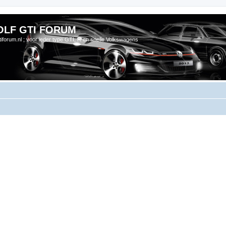
OLF GTI FORUM
gtiforum.nl ; voor ieder type GTI, R en snelle Volkswagens