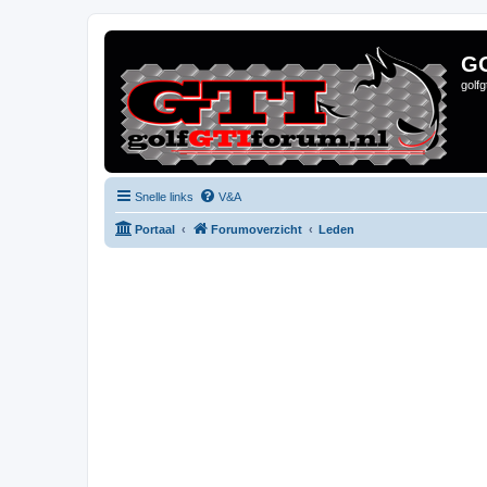
G
golf
Snelle links
V&A
Portaal
Forumoverzicht
Leden