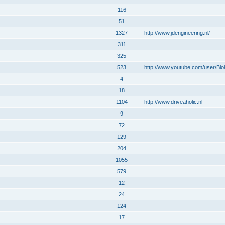
116
51
1327
http://www.jdengineering.nl/
311
325
523
http://www.youtube.com/user/Bl
4
18
1104
http://www.driveaholic.nl
9
72
129
204
1055
579
12
24
124
17