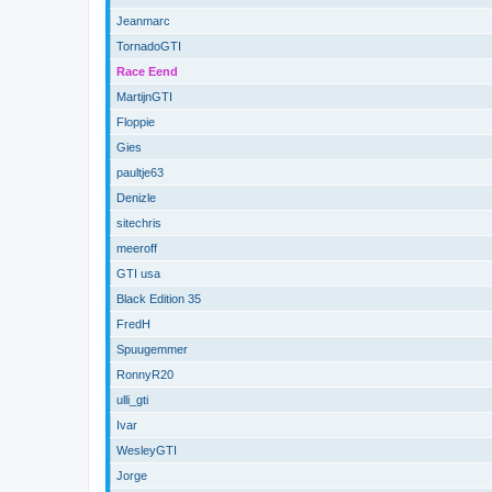
Jeanmarc
TornadoGTI
Race Eend
MartijnGTI
Floppie
Gies
paultje63
Denizle
sitechris
meeroff
GTI usa
Black Edition 35
FredH
Spuugemmer
RonnyR20
ulli_gti
Ivar
WesleyGTI
Jorge