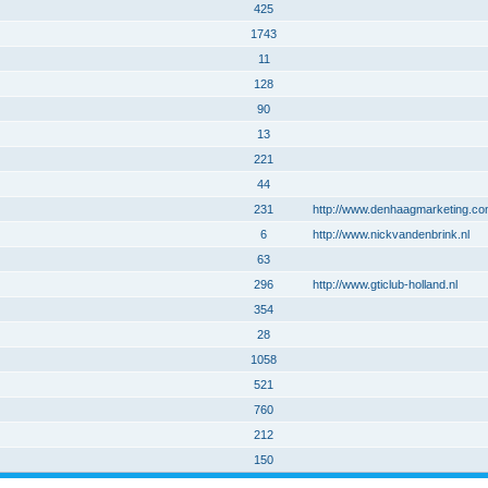
425
1743
11
128
90
13
221
44
231
http://www.denhaagmarketing.c
6
http://www.nickvandenbrink.nl
63
296
http://www.gticlub-holland.nl
354
28
1058
521
760
212
150