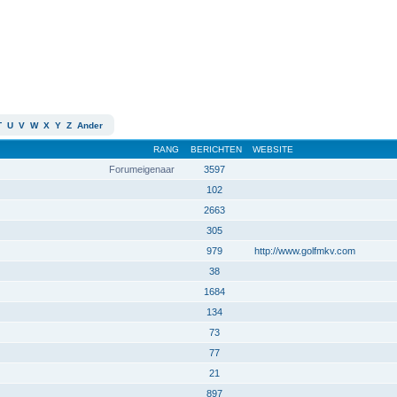
T
U
V
W
X
Y
Z
Ander
RANG
BERICHTEN
WEBSITE
Forumeigenaar
3597
102
2663
305
979
http://www.golfmkv.com
38
1684
134
73
77
21
897