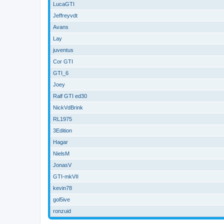
LucaGTI
Jeffreyvdt
Avans
Lay
juventus
Cor GTI
GTI_6
Joey
Ralf GTI ed30
NickVdBrink
RL1975
3Edition
Hagar
NielsM
JonasV
GTI-mkVII
kevin78
gol5ive
ronzuid