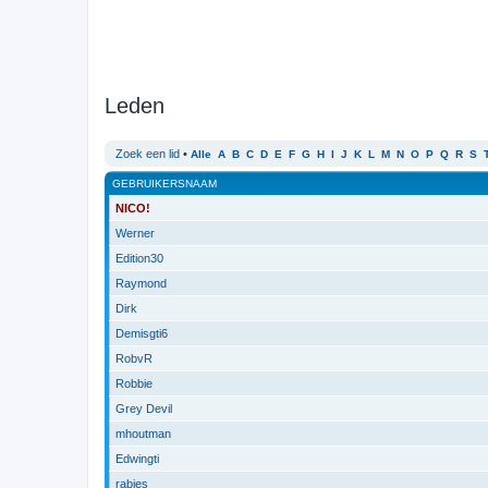
Leden
Zoek een lid
•
Alle
A
B
C
D
E
F
G
H
I
J
K
L
M
N
O
P
Q
R
S
GEBRUIKERSNAAM
NICO!
Werner
Edition30
Raymond
Dirk
Demisgti6
RobvR
Robbie
Grey Devil
mhoutman
Edwingti
rabies