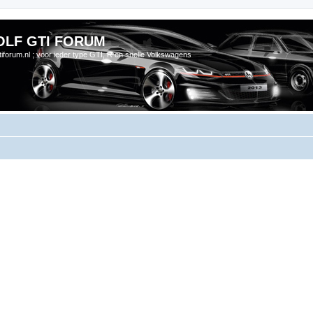
OLF GTI FORUM
gtiforum.nl ; voor ieder type GTI, R en snelle Volkswagens