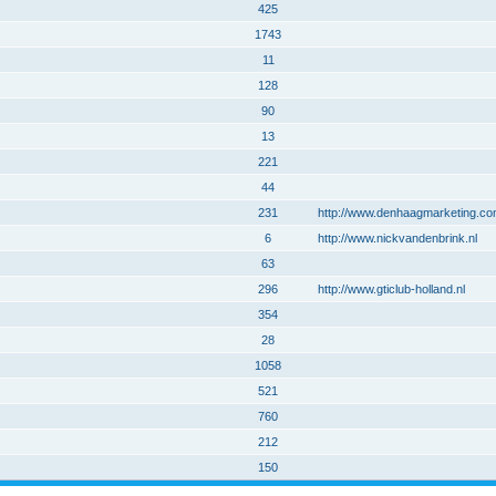
425
1743
11
128
90
13
221
44
231
http://www.denhaagmarketing.c
6
http://www.nickvandenbrink.nl
63
296
http://www.gticlub-holland.nl
354
28
1058
521
760
212
150