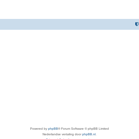
Powered by
phpBB
® Forum Software © phpBB Limited
Nederlandse vertaling door
phpBB.nl
.