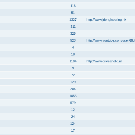
116
51
1327
http://www.jdengineering.nl/
311
325
523
http://www.youtube.com/user/Bl
4
18
1104
http://www.driveaholic.nl
9
72
129
204
1055
579
12
24
124
17