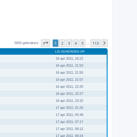
Pagina
1
van
113
1
2
3
4
5
113
Volgende
5650 gebruikers
…
LID GEWORDEN OP
16 apr 2011, 16:22
16 apr 2011, 21:53
16 apr 2011, 21:55
16 apr 2011, 21:57
16 apr 2011, 22:25
16 apr 2011, 22:27
16 apr 2011, 23:32
17 apr 2011, 01:25
17 apr 2011, 05:48
17 apr 2011, 07:17
17 apr 2011, 08:12
17 apr 2011, 09:24