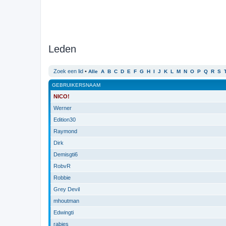
Leden
Zoek een lid
•
Alle
A
B
C
D
E
F
G
H
I
J
K
L
M
N
O
P
Q
R
S
GEBRUIKERSNAAM
NICO!
Werner
Edition30
Raymond
Dirk
Demisgti6
RobvR
Robbie
Grey Devil
mhoutman
Edwingti
rabies