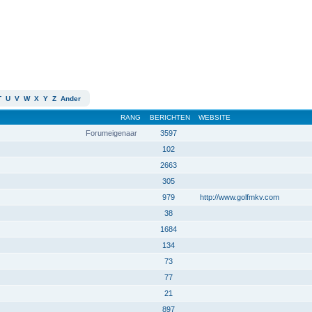
T
U
V
W
X
Y
Z
Ander
RANG
BERICHTEN
WEBSITE
Forumeigenaar
3597
102
2663
305
979
http://www.golfmkv.com
38
1684
134
73
77
21
897