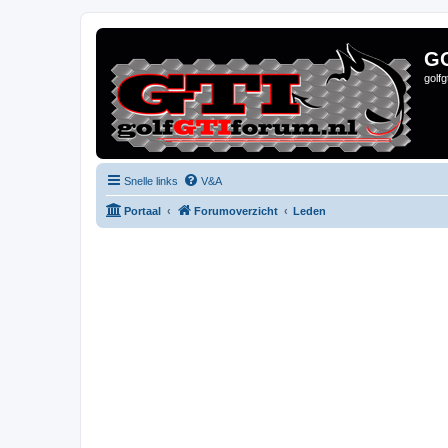
G
golf
Snelle links
V&A
Portaal
Forumoverzicht
Leden