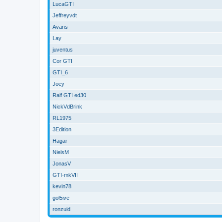
LucaGTI
Jeffreyvdt
Avans
Lay
juventus
Cor GTI
GTI_6
Joey
Ralf GTI ed30
NickVdBrink
RL1975
3Edition
Hagar
NielsM
JonasV
GTI-mkVII
kevin78
gol5ive
ronzuid