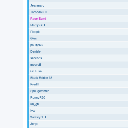
Jeanmarc
TornadoGTI
Race Eend
MartijnGTI
Floppie
Gies
paultje63
Denizle
sitechris
meeroff
GTI usa
Black Edition 35
FredH
Spuugemmer
RonnyR20
ulli_gti
Ivar
WesleyGTI
Jorge