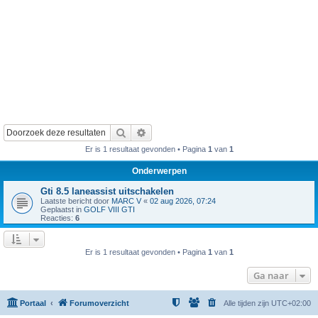
Zoek
Uitgebreid zoeken
Er is 1 resultaat gevonden • Pagina
1
van
1
Onderwerpen
Gti 8.5 laneassist uitschakelen
Laatste bericht door
MARC V
«
02 aug 2026, 07:24
Geplaatst in
GOLF VIII GTI
Reacties:
6
Er is 1 resultaat gevonden • Pagina
1
van
1
Ga naar
Portaal
Forumoverzicht
Alle tijden zijn
UTC+02:00