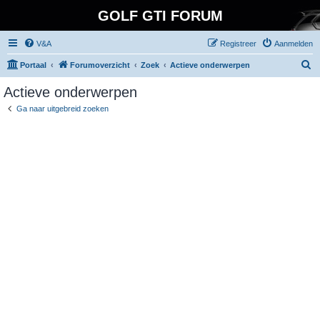
GOLF GTI FORUM
V&A
Registreer
Aanmelden
Z
Portaal
Forumoverzicht
Zoek
Actieve onderwerpen
o
Actieve onderwerpen
e
Ga naar uitgebreid zoeken
k