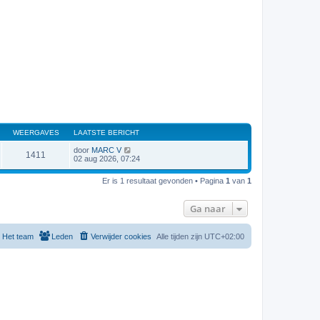
WEERGAVES
LAATSTE BERICHT
door
MARC V
1411
02 aug 2026, 07:24
Er is 1 resultaat gevonden • Pagina
1
van
1
Ga naar
Het team
Leden
Verwijder cookies
Alle tijden zijn
UTC+02:00