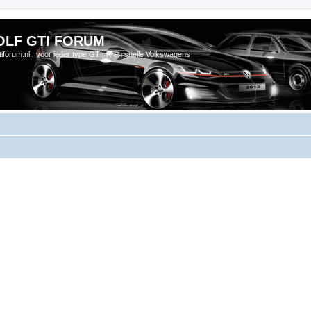
OLF GTI FORUM
gtiforum.nl ; voor ieder type GTI, R en snelle Volkswagens