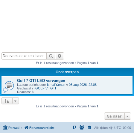
Zoek
Uitgebreid zoeken
Er is 1 resultaat gevonden • Pagina
1
van
1
Onderwerpen
Golf 7 GTI LED vervangen
Laatste bericht door
IsmailYaman
«
08 aug 2026, 22:08
Geplaatst in
GOLF VII GTI
Reacties:
3
Er is 1 resultaat gevonden • Pagina
1
van
1
Ga naar
Portaal
Forumoverzicht
Alle tijden zijn
UTC+02:00