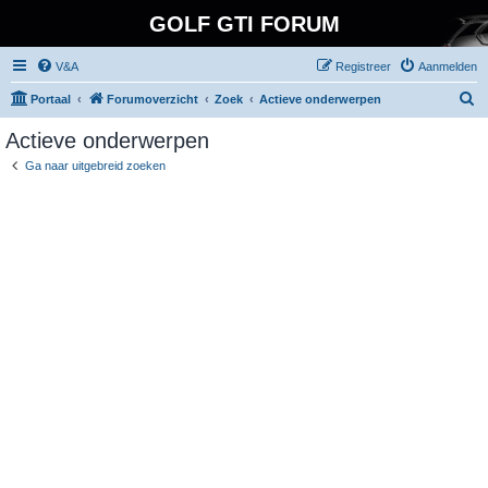
GOLF GTI FORUM
V&A
Registreer
Aanmelden
Z
Portaal
Forumoverzicht
Zoek
Actieve onderwerpen
o
Actieve onderwerpen
e
Ga naar uitgebreid zoeken
k