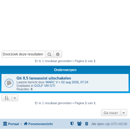
Zoek
Uitgebreid zoeken
Er is 1 resultaat gevonden • Pagina
1
van
1
Onderwerpen
Gti 8.5 laneassist uitschakelen
Laatste bericht door
MARC V
«
02 aug 2026, 07:24
Geplaatst in
GOLF VIII GTI
Reacties:
6
Er is 1 resultaat gevonden • Pagina
1
van
1
Ga naar
Portaal
Forumoverzicht
Alle tijden zijn
UTC+02:00