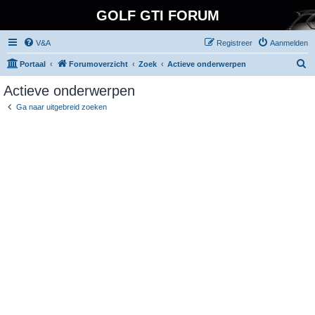
GOLF GTI FORUM
V&A
Registreer
Aanmelden
Z
Portaal
Forumoverzicht
Zoek
Actieve onderwerpen
o
Actieve onderwerpen
e
Ga naar uitgebreid zoeken
k