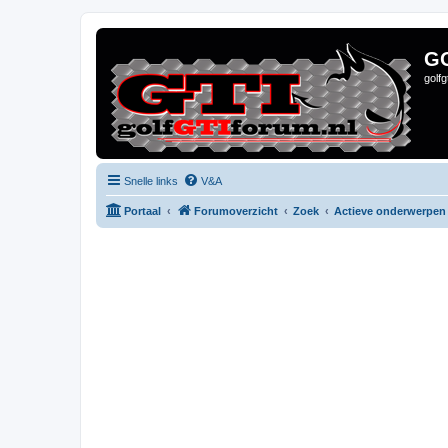
G
golf
Snelle links
V&A
Portaal
Forumoverzicht
Zoek
Actieve onderwerpen