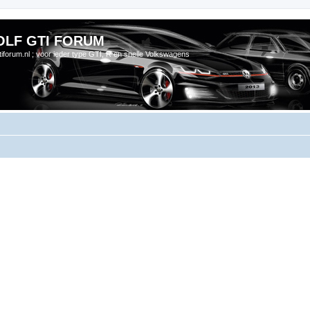
OLF GTI FORUM
gtiforum.nl ; voor ieder type GTI, R en snelle Volkswagens