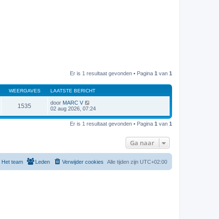
Er is 1 resultaat gevonden • Pagina
1
van
1
WEERGAVES
LAATSTE BERICHT
door
MARC V
1535
02 aug 2026, 07:24
Er is 1 resultaat gevonden • Pagina
1
van
1
Ga naar
Het team
Leden
Verwijder cookies
Alle tijden zijn
UTC+02:00