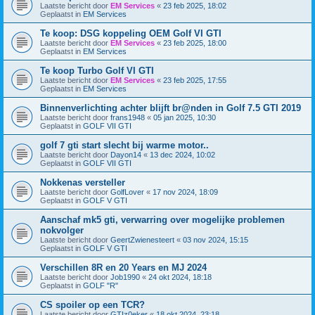
Laatste bericht door
EM Services
«
23 feb 2025, 18:02
Geplaatst in
EM Services
Te koop: DSG koppeling OEM Golf VI GTI
Laatste bericht door
EM Services
«
23 feb 2025, 18:00
Geplaatst in
EM Services
Te koop Turbo Golf VI GTI
Laatste bericht door
EM Services
«
23 feb 2025, 17:55
Geplaatst in
EM Services
Binnenverlichting achter blijft br@nden in Golf 7.5 GTI 2019
Laatste bericht door
frans1948
«
05 jan 2025, 10:30
Geplaatst in
GOLF VII GTI
golf 7 gti start slecht bij warme motor..
Laatste bericht door
Dayon14
«
13 dec 2024, 10:02
Geplaatst in
GOLF VII GTI
Nokkenas versteller
Laatste bericht door
GolfLover
«
17 nov 2024, 18:09
Geplaatst in
GOLF V GTI
Aanschaf mk5 gti, verwarring over mogelijke problemen
nokvolger
Laatste bericht door
GeertZwienesteert
«
03 nov 2024, 15:15
Geplaatst in
GOLF V GTI
Verschillen 8R en 20 Years en MJ 2024
Laatste bericht door
Job1990
«
24 okt 2024, 18:18
Geplaatst in
GOLF "R"
CS spoiler op een TCR?
Laatste bericht door
GTIz0eker
«
18 okt 2024, 23:18