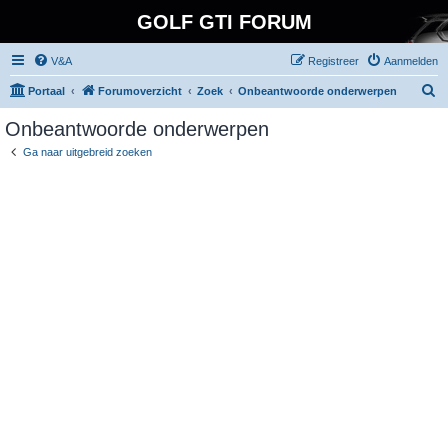
GOLF GTI FORUM
V&A
Registreer
Aanmelden
Z
Portaal
Forumoverzicht
Zoek
Onbeantwoorde onderwerpen
o
Onbeantwoorde onderwerpen
e
Ga naar uitgebreid zoeken
k