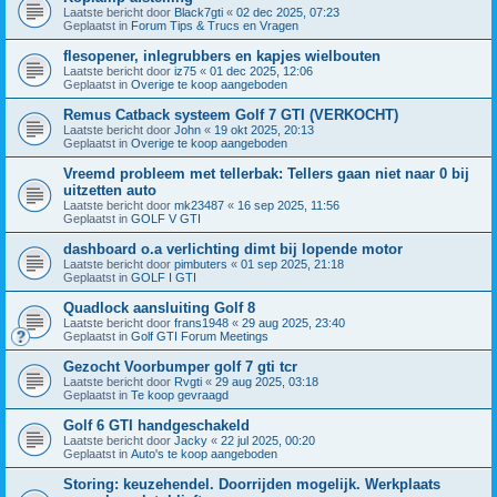
Laatste bericht door
Black7gti
«
02 dec 2025, 07:23
Geplaatst in
Forum Tips & Trucs en Vragen
flesopener, inlegrubbers en kapjes wielbouten
Laatste bericht door
iz75
«
01 dec 2025, 12:06
Geplaatst in
Overige te koop aangeboden
Remus Catback systeem Golf 7 GTI (VERKOCHT)
Laatste bericht door
John
«
19 okt 2025, 20:13
Geplaatst in
Overige te koop aangeboden
Vreemd probleem met tellerbak: Tellers gaan niet naar 0 bij
uitzetten auto
Laatste bericht door
mk23487
«
16 sep 2025, 11:56
Geplaatst in
GOLF V GTI
dashboard o.a verlichting dimt bij lopende motor
Laatste bericht door
pimbuters
«
01 sep 2025, 21:18
Geplaatst in
GOLF I GTI
Quadlock aansluiting Golf 8
Laatste bericht door
frans1948
«
29 aug 2025, 23:40
Geplaatst in
Golf GTI Forum Meetings
Gezocht Voorbumper golf 7 gti tcr
Laatste bericht door
Rvgti
«
29 aug 2025, 03:18
Geplaatst in
Te koop gevraagd
Golf 6 GTI handgeschakeld
Laatste bericht door
Jacky
«
22 jul 2025, 00:20
Geplaatst in
Auto's te koop aangeboden
Storing: keuzehendel. Doorrijden mogelijk. Werkplaats