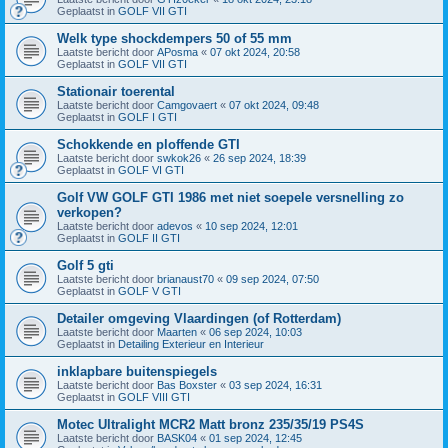
Geplaatst in
GOLF VII GTI
Welk type shockdempers 50 of 55 mm
Laatste bericht door
APosma
«
07 okt 2024, 20:58
Geplaatst in
GOLF VII GTI
Stationair toerental
Laatste bericht door
Camgovaert
«
07 okt 2024, 09:48
Geplaatst in
GOLF I GTI
Schokkende en ploffende GTI
Laatste bericht door
swkok26
«
26 sep 2024, 18:39
Geplaatst in
GOLF VI GTI
Golf VW GOLF GTI 1986 met niet soepele versnelling zo
verkopen?
Laatste bericht door
adevos
«
10 sep 2024, 12:01
Geplaatst in
GOLF II GTI
Golf 5 gti
Laatste bericht door
brianaust70
«
09 sep 2024, 07:50
Geplaatst in
GOLF V GTI
Detailer omgeving Vlaardingen (of Rotterdam)
Laatste bericht door
Maarten
«
06 sep 2024, 10:03
Geplaatst in
Detailing Exterieur en Interieur
inklapbare buitenspiegels
Laatste bericht door
Bas Boxster
«
03 sep 2024, 16:31
Geplaatst in
GOLF VIII GTI
Motec Ultralight MCR2 Matt bronz 235/35/19 PS4S
Laatste bericht door
BASK04
«
01 sep 2024, 12:45