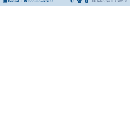
Portaal
Forumoverzicht
Alle tijden zijn
UTC+02:00