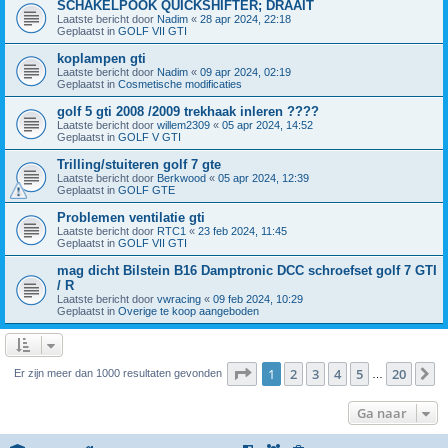
SCHAKELPOOK QUICKSHIFTER; DRAAIT
Laatste bericht door
Nadim
«
28 apr 2024, 22:18
Geplaatst in
GOLF VII GTI
koplampen gti
Laatste bericht door
Nadim
«
09 apr 2024, 02:19
Geplaatst in
Cosmetische modificaties
golf 5 gti 2008 /2009 trekhaak inleren ????
Laatste bericht door
willem2309
«
05 apr 2024, 14:52
Geplaatst in
GOLF V GTI
Trilling/stuiteren golf 7 gte
Laatste bericht door
Berkwood
«
05 apr 2024, 12:39
Geplaatst in
GOLF GTE
Problemen ventilatie gti
Laatste bericht door
RTC1
«
23 feb 2024, 11:45
Geplaatst in
GOLF VII GTI
mag dicht Bilstein B16 Damptronic DCC schroefset golf 7 GTI
/ R
Laatste bericht door
vwracing
«
09 feb 2024, 10:29
Geplaatst in
Overige te koop aangeboden
Pagina
1
van
20
1
2
3
4
5
20
V
Er zijn meer dan 1000 resultaten gevonden
…
Ga naar