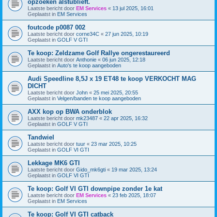
opzoeken alstublieft.
Laatste bericht door
EM Services
«
13 jul 2025, 16:01
Geplaatst in
EM Services
foutcode p0087 002
Laatste bericht door
corne34C
«
27 jun 2025, 10:19
Geplaatst in
GOLF V GTI
Te koop: Zeldzame Golf Rallye ongerestaureerd
Laatste bericht door
Anthonie
«
06 jun 2025, 12:18
Geplaatst in
Auto's te koop aangeboden
Audi Speedline 8,5J x 19 ET48 te koop VERKOCHT MAG
DICHT
Laatste bericht door
John
«
25 mei 2025, 20:55
Geplaatst in
Velgen/banden te koop aangeboden
AXX kop op BWA onderblok
Laatste bericht door
mk23487
«
22 apr 2025, 16:32
Geplaatst in
GOLF V GTI
Tandwiel
Laatste bericht door
tuur
«
23 mar 2025, 10:25
Geplaatst in
GOLF VI GTI
Lekkage MK6 GTI
Laatste bericht door
Gido_mk6gti
«
19 mar 2025, 13:24
Geplaatst in
GOLF VI GTI
Te koop: Golf VI GTI downpipe zonder 1e kat
Laatste bericht door
EM Services
«
23 feb 2025, 18:07
Geplaatst in
EM Services
Te koop: Golf VI GTI catback