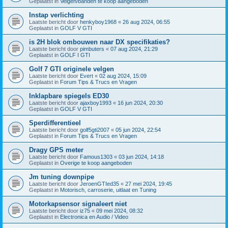
Geplaatst in
Velgen/banden te koop aangeboden
Instap verlichting
Laatste bericht door
henkyboy1968
«
26 aug 2024, 06:55
Geplaatst in
GOLF V GTI
is 2H blok ombouwen naar DX specifikaties?
Laatste bericht door
pimbuters
«
07 aug 2024, 21:29
Geplaatst in
GOLF I GTI
Golf 7 GTI originele velgen
Laatste bericht door
Evert
«
02 aug 2024, 15:09
Geplaatst in
Forum Tips & Trucs en Vragen
Inklapbare spiegels ED30
Laatste bericht door
ajaxboy1993
«
16 jun 2024, 20:30
Geplaatst in
GOLF V GTI
Sperdifferentieel
Laatste bericht door
golf5gti2007
«
05 jun 2024, 22:54
Geplaatst in
Forum Tips & Trucs en Vragen
Dragy GPS meter
Laatste bericht door
Famous1303
«
03 jun 2024, 14:18
Geplaatst in
Overige te koop aangeboden
Jm tuning downpipe
Laatste bericht door
JeroenGTIed35
«
27 mei 2024, 19:45
Geplaatst in
Motorisch, carroserie, uitlaat en Tuning
Motorkapsensor signaleert niet
Laatste bericht door
iz75
«
09 mei 2024, 08:32
Geplaatst in
Electronica en Audio / Video