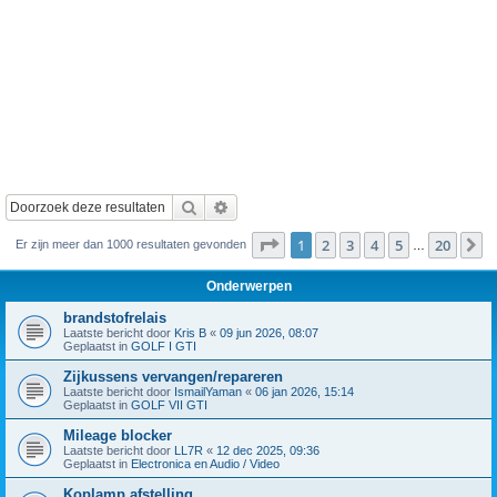
Zoek
Uitgebreid zoeken
Pagina
1
van
20
1
2
3
4
5
20
V
Er zijn meer dan 1000 resultaten gevonden
…
Onderwerpen
brandstofrelais
Laatste bericht door
Kris B
«
09 jun 2026, 08:07
Geplaatst in
GOLF I GTI
Zijkussens vervangen/repareren
Laatste bericht door
IsmailYaman
«
06 jan 2026, 15:14
Geplaatst in
GOLF VII GTI
Mileage blocker
Laatste bericht door
LL7R
«
12 dec 2025, 09:36
Geplaatst in
Electronica en Audio / Video
Koplamp afstelling