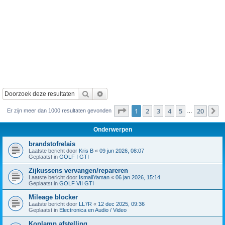
Zoek
Uitgebreid zoeken
Pagina
1
van
20
1
2
3
4
5
20
V
Er zijn meer dan 1000 resultaten gevonden
…
Onderwerpen
brandstofrelais
Laatste bericht door
Kris B
«
09 jun 2026, 08:07
Geplaatst in
GOLF I GTI
Zijkussens vervangen/repareren
Laatste bericht door
IsmailYaman
«
06 jan 2026, 15:14
Geplaatst in
GOLF VII GTI
Mileage blocker
Laatste bericht door
LL7R
«
12 dec 2025, 09:36
Geplaatst in
Electronica en Audio / Video
Koplamp afstelling