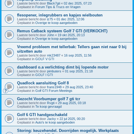
Laatste bericht door
Black7gti
«
02 dec 2025, 07:23
Geplaatst in
Forum Tips & Trucs en Vragen
flesopener, inlegrubbers en kapjes wielbouten
Laatste bericht door
iz75
«
01 dec 2025, 12:06
Geplaatst in
Overige te koop aangeboden
Remus Catback systeem Golf 7 GTI (VERKOCHT)
Laatste bericht door
John
«
19 okt 2025, 20:13
Geplaatst in
Overige te koop aangeboden
Vreemd probleem met tellerbak: Tellers gaan niet naar 0 bij
uitzetten auto
Laatste bericht door
mk23487
«
16 sep 2025, 11:56
Geplaatst in
GOLF V GTI
dashboard o.a verlichting dimt bij lopende motor
Laatste bericht door
pimbuters
«
01 sep 2025, 21:18
Geplaatst in
GOLF I GTI
Quadlock aansluiting Golf 8
Laatste bericht door
frans1948
«
29 aug 2025, 23:40
Geplaatst in
Golf GTI Forum Meetings
Gezocht Voorbumper golf 7 gti tcr
Laatste bericht door
Rvgti
«
29 aug 2025, 03:18
Geplaatst in
Te koop gevraagd
Golf 6 GTI handgeschakeld
Laatste bericht door
Jacky
«
22 jul 2025, 00:20
Geplaatst in
Auto's te koop aangeboden
Storing: keuzehendel. Doorrijden mogelijk. Werkplaats