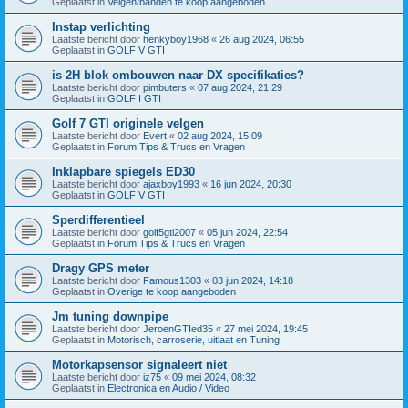
Geplaatst in
Velgen/banden te koop aangeboden
Instap verlichting
Laatste bericht door
henkyboy1968
«
26 aug 2024, 06:55
Geplaatst in
GOLF V GTI
is 2H blok ombouwen naar DX specifikaties?
Laatste bericht door
pimbuters
«
07 aug 2024, 21:29
Geplaatst in
GOLF I GTI
Golf 7 GTI originele velgen
Laatste bericht door
Evert
«
02 aug 2024, 15:09
Geplaatst in
Forum Tips & Trucs en Vragen
Inklapbare spiegels ED30
Laatste bericht door
ajaxboy1993
«
16 jun 2024, 20:30
Geplaatst in
GOLF V GTI
Sperdifferentieel
Laatste bericht door
golf5gti2007
«
05 jun 2024, 22:54
Geplaatst in
Forum Tips & Trucs en Vragen
Dragy GPS meter
Laatste bericht door
Famous1303
«
03 jun 2024, 14:18
Geplaatst in
Overige te koop aangeboden
Jm tuning downpipe
Laatste bericht door
JeroenGTIed35
«
27 mei 2024, 19:45
Geplaatst in
Motorisch, carroserie, uitlaat en Tuning
Motorkapsensor signaleert niet
Laatste bericht door
iz75
«
09 mei 2024, 08:32
Geplaatst in
Electronica en Audio / Video