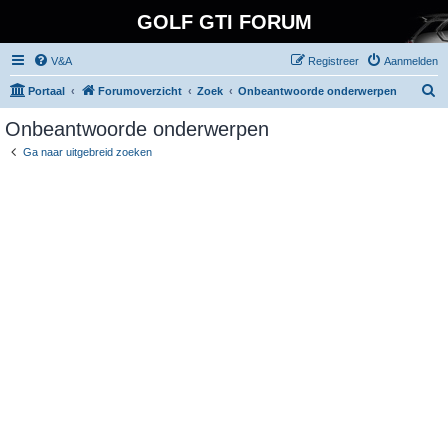
GOLF GTI FORUM
V&A
Registreer
Aanmelden
Z
Portaal
Forumoverzicht
Zoek
Onbeantwoorde onderwerpen
o
Onbeantwoorde onderwerpen
e
Ga naar uitgebreid zoeken
k