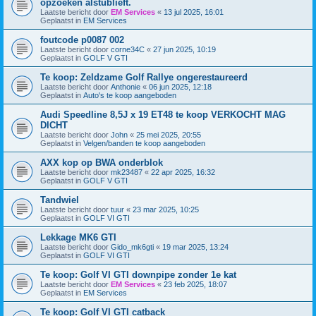
opzoeken alstublieft.
Laatste bericht door
EM Services
«
13 jul 2025, 16:01
Geplaatst in
EM Services
foutcode p0087 002
Laatste bericht door
corne34C
«
27 jun 2025, 10:19
Geplaatst in
GOLF V GTI
Te koop: Zeldzame Golf Rallye ongerestaureerd
Laatste bericht door
Anthonie
«
06 jun 2025, 12:18
Geplaatst in
Auto's te koop aangeboden
Audi Speedline 8,5J x 19 ET48 te koop VERKOCHT MAG
DICHT
Laatste bericht door
John
«
25 mei 2025, 20:55
Geplaatst in
Velgen/banden te koop aangeboden
AXX kop op BWA onderblok
Laatste bericht door
mk23487
«
22 apr 2025, 16:32
Geplaatst in
GOLF V GTI
Tandwiel
Laatste bericht door
tuur
«
23 mar 2025, 10:25
Geplaatst in
GOLF VI GTI
Lekkage MK6 GTI
Laatste bericht door
Gido_mk6gti
«
19 mar 2025, 13:24
Geplaatst in
GOLF VI GTI
Te koop: Golf VI GTI downpipe zonder 1e kat
Laatste bericht door
EM Services
«
23 feb 2025, 18:07
Geplaatst in
EM Services
Te koop: Golf VI GTI catback