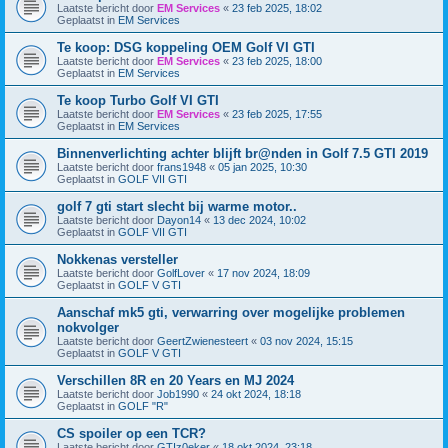
Laatste bericht door
EM Services
«
23 feb 2025, 18:02
Geplaatst in
EM Services
Te koop: DSG koppeling OEM Golf VI GTI
Laatste bericht door
EM Services
«
23 feb 2025, 18:00
Geplaatst in
EM Services
Te koop Turbo Golf VI GTI
Laatste bericht door
EM Services
«
23 feb 2025, 17:55
Geplaatst in
EM Services
Binnenverlichting achter blijft br@nden in Golf 7.5 GTI 2019
Laatste bericht door
frans1948
«
05 jan 2025, 10:30
Geplaatst in
GOLF VII GTI
golf 7 gti start slecht bij warme motor..
Laatste bericht door
Dayon14
«
13 dec 2024, 10:02
Geplaatst in
GOLF VII GTI
Nokkenas versteller
Laatste bericht door
GolfLover
«
17 nov 2024, 18:09
Geplaatst in
GOLF V GTI
Aanschaf mk5 gti, verwarring over mogelijke problemen
nokvolger
Laatste bericht door
GeertZwienesteert
«
03 nov 2024, 15:15
Geplaatst in
GOLF V GTI
Verschillen 8R en 20 Years en MJ 2024
Laatste bericht door
Job1990
«
24 okt 2024, 18:18
Geplaatst in
GOLF "R"
CS spoiler op een TCR?
Laatste bericht door
GTIz0eker
«
18 okt 2024, 23:18