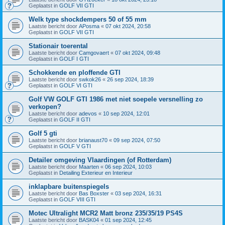
Geplaatst in
GOLF VII GTI
Welk type shockdempers 50 of 55 mm
Laatste bericht door
APosma
«
07 okt 2024, 20:58
Geplaatst in
GOLF VII GTI
Stationair toerental
Laatste bericht door
Camgovaert
«
07 okt 2024, 09:48
Geplaatst in
GOLF I GTI
Schokkende en ploffende GTI
Laatste bericht door
swkok26
«
26 sep 2024, 18:39
Geplaatst in
GOLF VI GTI
Golf VW GOLF GTI 1986 met niet soepele versnelling zo
verkopen?
Laatste bericht door
adevos
«
10 sep 2024, 12:01
Geplaatst in
GOLF II GTI
Golf 5 gti
Laatste bericht door
brianaust70
«
09 sep 2024, 07:50
Geplaatst in
GOLF V GTI
Detailer omgeving Vlaardingen (of Rotterdam)
Laatste bericht door
Maarten
«
06 sep 2024, 10:03
Geplaatst in
Detailing Exterieur en Interieur
inklapbare buitenspiegels
Laatste bericht door
Bas Boxster
«
03 sep 2024, 16:31
Geplaatst in
GOLF VIII GTI
Motec Ultralight MCR2 Matt bronz 235/35/19 PS4S
Laatste bericht door
BASK04
«
01 sep 2024, 12:45