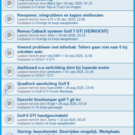
Laatste bericht door
Black7gti
«
02 dec 2025, 07:23
Geplaatst in
Forum Tips & Trucs en Vragen
flesopener, inlegrubbers en kapjes wielbouten
Laatste bericht door
iz75
«
01 dec 2025, 12:06
Geplaatst in
Overige te koop aangeboden
Remus Catback systeem Golf 7 GTI (VERKOCHT)
Laatste bericht door
John
«
19 okt 2025, 20:13
Geplaatst in
Overige te koop aangeboden
Vreemd probleem met tellerbak: Tellers gaan niet naar 0 bij
uitzetten auto
Laatste bericht door
mk23487
«
16 sep 2025, 11:56
Geplaatst in
GOLF V GTI
dashboard o.a verlichting dimt bij lopende motor
Laatste bericht door
pimbuters
«
01 sep 2025, 21:18
Geplaatst in
GOLF I GTI
Quadlock aansluiting Golf 8
Laatste bericht door
frans1948
«
29 aug 2025, 23:40
Geplaatst in
Golf GTI Forum Meetings
Gezocht Voorbumper golf 7 gti tcr
Laatste bericht door
Rvgti
«
29 aug 2025, 03:18
Geplaatst in
Te koop gevraagd
Golf 6 GTI handgeschakeld
Laatste bericht door
Jacky
«
22 jul 2025, 00:20
Geplaatst in
Auto's te koop aangeboden
Storing: keuzehendel. Doorrijden mogelijk. Werkplaats