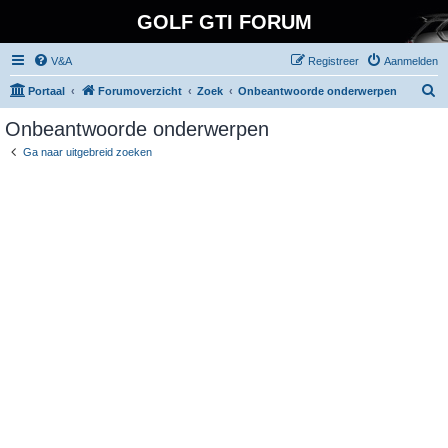
GOLF GTI FORUM
V&A
Registreer
Aanmelden
Z
Portaal
Forumoverzicht
Zoek
Onbeantwoorde onderwerpen
o
Onbeantwoorde onderwerpen
e
Ga naar uitgebreid zoeken
k