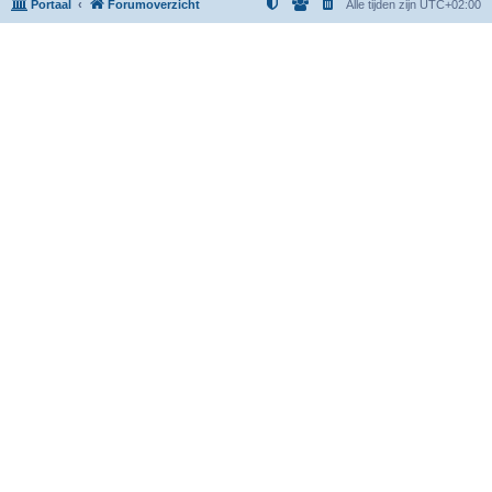
Portaal
Forumoverzicht
Alle tijden zijn
UTC+02:00