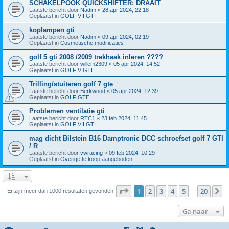
SCHAKELPOOK QUICKSHIFTER; DRAAIT
Laatste bericht door
Nadim
«
28 apr 2024, 22:18
Geplaatst in
GOLF VII GTI
koplampen gti
Laatste bericht door
Nadim
«
09 apr 2024, 02:19
Geplaatst in
Cosmetische modificaties
golf 5 gti 2008 /2009 trekhaak inleren ????
Laatste bericht door
willem2309
«
05 apr 2024, 14:52
Geplaatst in
GOLF V GTI
Trilling/stuiteren golf 7 gte
Laatste bericht door
Berkwood
«
05 apr 2024, 12:39
Geplaatst in
GOLF GTE
Problemen ventilatie gti
Laatste bericht door
RTC1
«
23 feb 2024, 11:45
Geplaatst in
GOLF VII GTI
mag dicht Bilstein B16 Damptronic DCC schroefset golf 7 GTI
/ R
Laatste bericht door
vwracing
«
09 feb 2024, 10:29
Geplaatst in
Overige te koop aangeboden
Pagina
1
van
20
1
2
3
4
5
20
V
Er zijn meer dan 1000 resultaten gevonden
…
Ga naar