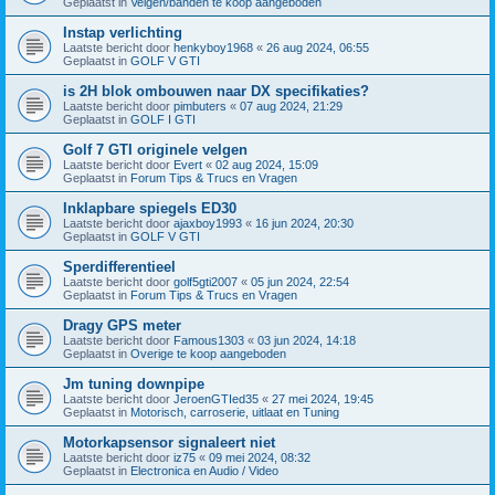
Geplaatst in
Velgen/banden te koop aangeboden
Instap verlichting
Laatste bericht door
henkyboy1968
«
26 aug 2024, 06:55
Geplaatst in
GOLF V GTI
is 2H blok ombouwen naar DX specifikaties?
Laatste bericht door
pimbuters
«
07 aug 2024, 21:29
Geplaatst in
GOLF I GTI
Golf 7 GTI originele velgen
Laatste bericht door
Evert
«
02 aug 2024, 15:09
Geplaatst in
Forum Tips & Trucs en Vragen
Inklapbare spiegels ED30
Laatste bericht door
ajaxboy1993
«
16 jun 2024, 20:30
Geplaatst in
GOLF V GTI
Sperdifferentieel
Laatste bericht door
golf5gti2007
«
05 jun 2024, 22:54
Geplaatst in
Forum Tips & Trucs en Vragen
Dragy GPS meter
Laatste bericht door
Famous1303
«
03 jun 2024, 14:18
Geplaatst in
Overige te koop aangeboden
Jm tuning downpipe
Laatste bericht door
JeroenGTIed35
«
27 mei 2024, 19:45
Geplaatst in
Motorisch, carroserie, uitlaat en Tuning
Motorkapsensor signaleert niet
Laatste bericht door
iz75
«
09 mei 2024, 08:32
Geplaatst in
Electronica en Audio / Video