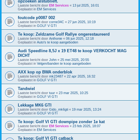
opzoeken alstublieft.
Laatste bericht door
EM Services
«
13 jul 2025, 16:01
Geplaatst in
EM Services
foutcode p0087 002
Laatste bericht door
corne34C
«
27 jun 2025, 10:19
Geplaatst in
GOLF V GTI
Te koop: Zeldzame Golf Rallye ongerestaureerd
Laatste bericht door
Anthonie
«
06 jun 2025, 12:18
Geplaatst in
Auto's te koop aangeboden
Audi Speedline 8,5J x 19 ET48 te koop VERKOCHT MAG
DICHT
Laatste bericht door
John
«
25 mei 2025, 20:55
Geplaatst in
Velgen/banden te koop aangeboden
AXX kop op BWA onderblok
Laatste bericht door
mk23487
«
22 apr 2025, 16:32
Geplaatst in
GOLF V GTI
Tandwiel
Laatste bericht door
tuur
«
23 mar 2025, 10:25
Geplaatst in
GOLF VI GTI
Lekkage MK6 GTI
Laatste bericht door
Gido_mk6gti
«
19 mar 2025, 13:24
Geplaatst in
GOLF VI GTI
Te koop: Golf VI GTI downpipe zonder 1e kat
Laatste bericht door
EM Services
«
23 feb 2025, 18:07
Geplaatst in
EM Services
Te koop: Golf VI GTI catback