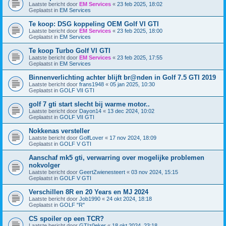
Laatste bericht door
EM Services
«
23 feb 2025, 18:02
Geplaatst in
EM Services
Te koop: DSG koppeling OEM Golf VI GTI
Laatste bericht door
EM Services
«
23 feb 2025, 18:00
Geplaatst in
EM Services
Te koop Turbo Golf VI GTI
Laatste bericht door
EM Services
«
23 feb 2025, 17:55
Geplaatst in
EM Services
Binnenverlichting achter blijft br@nden in Golf 7.5 GTI 2019
Laatste bericht door
frans1948
«
05 jan 2025, 10:30
Geplaatst in
GOLF VII GTI
golf 7 gti start slecht bij warme motor..
Laatste bericht door
Dayon14
«
13 dec 2024, 10:02
Geplaatst in
GOLF VII GTI
Nokkenas versteller
Laatste bericht door
GolfLover
«
17 nov 2024, 18:09
Geplaatst in
GOLF V GTI
Aanschaf mk5 gti, verwarring over mogelijke problemen
nokvolger
Laatste bericht door
GeertZwienesteert
«
03 nov 2024, 15:15
Geplaatst in
GOLF V GTI
Verschillen 8R en 20 Years en MJ 2024
Laatste bericht door
Job1990
«
24 okt 2024, 18:18
Geplaatst in
GOLF "R"
CS spoiler op een TCR?
Laatste bericht door
GTIz0eker
«
18 okt 2024, 23:18