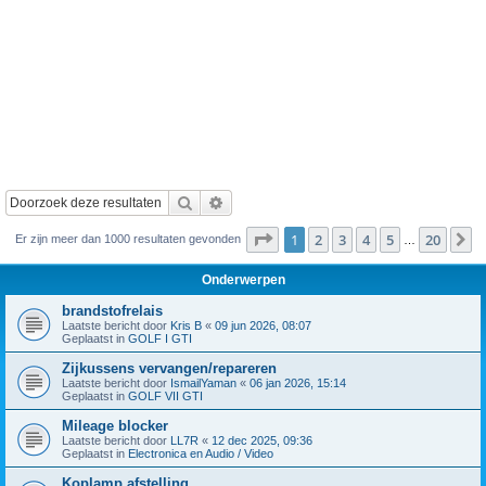
Zoek
Uitgebreid zoeken
Pagina
1
van
20
1
2
3
4
5
20
V
Er zijn meer dan 1000 resultaten gevonden
…
Onderwerpen
brandstofrelais
Laatste bericht door
Kris B
«
09 jun 2026, 08:07
Geplaatst in
GOLF I GTI
Zijkussens vervangen/repareren
Laatste bericht door
IsmailYaman
«
06 jan 2026, 15:14
Geplaatst in
GOLF VII GTI
Mileage blocker
Laatste bericht door
LL7R
«
12 dec 2025, 09:36
Geplaatst in
Electronica en Audio / Video
Koplamp afstelling