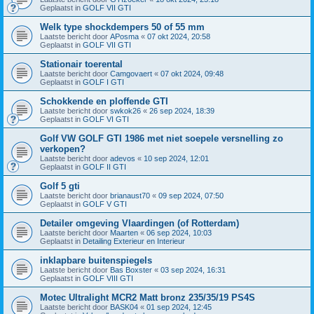
Geplaatst in
GOLF VII GTI
Welk type shockdempers 50 of 55 mm
Laatste bericht door
APosma
«
07 okt 2024, 20:58
Geplaatst in
GOLF VII GTI
Stationair toerental
Laatste bericht door
Camgovaert
«
07 okt 2024, 09:48
Geplaatst in
GOLF I GTI
Schokkende en ploffende GTI
Laatste bericht door
swkok26
«
26 sep 2024, 18:39
Geplaatst in
GOLF VI GTI
Golf VW GOLF GTI 1986 met niet soepele versnelling zo
verkopen?
Laatste bericht door
adevos
«
10 sep 2024, 12:01
Geplaatst in
GOLF II GTI
Golf 5 gti
Laatste bericht door
brianaust70
«
09 sep 2024, 07:50
Geplaatst in
GOLF V GTI
Detailer omgeving Vlaardingen (of Rotterdam)
Laatste bericht door
Maarten
«
06 sep 2024, 10:03
Geplaatst in
Detailing Exterieur en Interieur
inklapbare buitenspiegels
Laatste bericht door
Bas Boxster
«
03 sep 2024, 16:31
Geplaatst in
GOLF VIII GTI
Motec Ultralight MCR2 Matt bronz 235/35/19 PS4S
Laatste bericht door
BASK04
«
01 sep 2024, 12:45