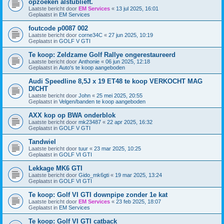
opzoeken alstublieft.
Laatste bericht door
EM Services
«
13 jul 2025, 16:01
Geplaatst in
EM Services
foutcode p0087 002
Laatste bericht door
corne34C
«
27 jun 2025, 10:19
Geplaatst in
GOLF V GTI
Te koop: Zeldzame Golf Rallye ongerestaureerd
Laatste bericht door
Anthonie
«
06 jun 2025, 12:18
Geplaatst in
Auto's te koop aangeboden
Audi Speedline 8,5J x 19 ET48 te koop VERKOCHT MAG
DICHT
Laatste bericht door
John
«
25 mei 2025, 20:55
Geplaatst in
Velgen/banden te koop aangeboden
AXX kop op BWA onderblok
Laatste bericht door
mk23487
«
22 apr 2025, 16:32
Geplaatst in
GOLF V GTI
Tandwiel
Laatste bericht door
tuur
«
23 mar 2025, 10:25
Geplaatst in
GOLF VI GTI
Lekkage MK6 GTI
Laatste bericht door
Gido_mk6gti
«
19 mar 2025, 13:24
Geplaatst in
GOLF VI GTI
Te koop: Golf VI GTI downpipe zonder 1e kat
Laatste bericht door
EM Services
«
23 feb 2025, 18:07
Geplaatst in
EM Services
Te koop: Golf VI GTI catback