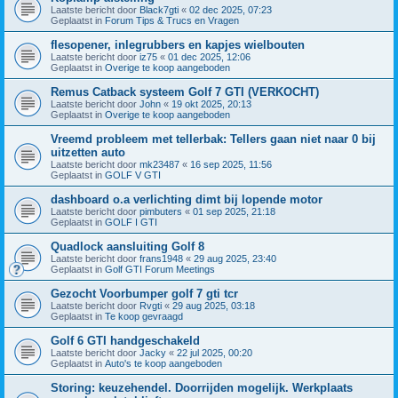
Laatste bericht door
Black7gti
«
02 dec 2025, 07:23
Geplaatst in
Forum Tips & Trucs en Vragen
flesopener, inlegrubbers en kapjes wielbouten
Laatste bericht door
iz75
«
01 dec 2025, 12:06
Geplaatst in
Overige te koop aangeboden
Remus Catback systeem Golf 7 GTI (VERKOCHT)
Laatste bericht door
John
«
19 okt 2025, 20:13
Geplaatst in
Overige te koop aangeboden
Vreemd probleem met tellerbak: Tellers gaan niet naar 0 bij
uitzetten auto
Laatste bericht door
mk23487
«
16 sep 2025, 11:56
Geplaatst in
GOLF V GTI
dashboard o.a verlichting dimt bij lopende motor
Laatste bericht door
pimbuters
«
01 sep 2025, 21:18
Geplaatst in
GOLF I GTI
Quadlock aansluiting Golf 8
Laatste bericht door
frans1948
«
29 aug 2025, 23:40
Geplaatst in
Golf GTI Forum Meetings
Gezocht Voorbumper golf 7 gti tcr
Laatste bericht door
Rvgti
«
29 aug 2025, 03:18
Geplaatst in
Te koop gevraagd
Golf 6 GTI handgeschakeld
Laatste bericht door
Jacky
«
22 jul 2025, 00:20
Geplaatst in
Auto's te koop aangeboden
Storing: keuzehendel. Doorrijden mogelijk. Werkplaats