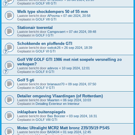
Geplaatst in
GOLF VII GTI
Welk type shockdempers 50 of 55 mm
Laatste bericht door
APosma
«
07 okt 2024, 20:58
Geplaatst in
GOLF VII GTI
Stationair toerental
Laatste bericht door
Camgovaert
«
07 okt 2024, 09:48
Geplaatst in
GOLF I GTI
Schokkende en ploffende GTI
Laatste bericht door
swkok26
«
26 sep 2024, 18:39
Geplaatst in
GOLF VI GTI
Golf VW GOLF GTI 1986 met niet soepele versnelling zo
verkopen?
Laatste bericht door
adevos
«
10 sep 2024, 12:01
Geplaatst in
GOLF II GTI
Golf 5 gti
Laatste bericht door
brianaust70
«
09 sep 2024, 07:50
Geplaatst in
GOLF V GTI
Detailer omgeving Vlaardingen (of Rotterdam)
Laatste bericht door
Maarten
«
06 sep 2024, 10:03
Geplaatst in
Detailing Exterieur en Interieur
inklapbare buitenspiegels
Laatste bericht door
Bas Boxster
«
03 sep 2024, 16:31
Geplaatst in
GOLF VIII GTI
Motec Ultralight MCR2 Matt bronz 235/35/19 PS4S
Laatste bericht door
BASK04
«
01 sep 2024, 12:45