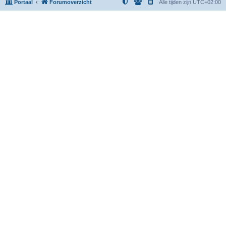
Portaal
Forumoverzicht
Alle tijden zijn
UTC+02:00