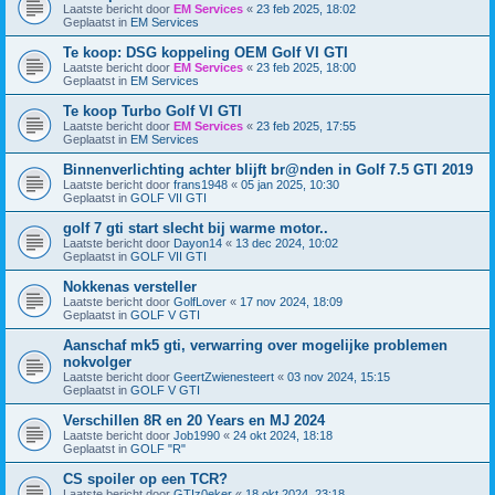
Laatste bericht door
EM Services
«
23 feb 2025, 18:02
Geplaatst in
EM Services
Te koop: DSG koppeling OEM Golf VI GTI
Laatste bericht door
EM Services
«
23 feb 2025, 18:00
Geplaatst in
EM Services
Te koop Turbo Golf VI GTI
Laatste bericht door
EM Services
«
23 feb 2025, 17:55
Geplaatst in
EM Services
Binnenverlichting achter blijft br@nden in Golf 7.5 GTI 2019
Laatste bericht door
frans1948
«
05 jan 2025, 10:30
Geplaatst in
GOLF VII GTI
golf 7 gti start slecht bij warme motor..
Laatste bericht door
Dayon14
«
13 dec 2024, 10:02
Geplaatst in
GOLF VII GTI
Nokkenas versteller
Laatste bericht door
GolfLover
«
17 nov 2024, 18:09
Geplaatst in
GOLF V GTI
Aanschaf mk5 gti, verwarring over mogelijke problemen
nokvolger
Laatste bericht door
GeertZwienesteert
«
03 nov 2024, 15:15
Geplaatst in
GOLF V GTI
Verschillen 8R en 20 Years en MJ 2024
Laatste bericht door
Job1990
«
24 okt 2024, 18:18
Geplaatst in
GOLF "R"
CS spoiler op een TCR?
Laatste bericht door
GTIz0eker
«
18 okt 2024, 23:18