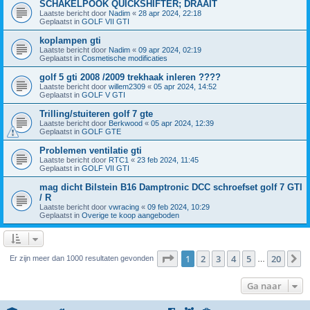
SCHAKELPOOK QUICKSHIFTER; DRAAIT
Laatste bericht door
Nadim
«
28 apr 2024, 22:18
Geplaatst in
GOLF VII GTI
koplampen gti
Laatste bericht door
Nadim
«
09 apr 2024, 02:19
Geplaatst in
Cosmetische modificaties
golf 5 gti 2008 /2009 trekhaak inleren ????
Laatste bericht door
willem2309
«
05 apr 2024, 14:52
Geplaatst in
GOLF V GTI
Trilling/stuiteren golf 7 gte
Laatste bericht door
Berkwood
«
05 apr 2024, 12:39
Geplaatst in
GOLF GTE
Problemen ventilatie gti
Laatste bericht door
RTC1
«
23 feb 2024, 11:45
Geplaatst in
GOLF VII GTI
mag dicht Bilstein B16 Damptronic DCC schroefset golf 7 GTI
/ R
Laatste bericht door
vwracing
«
09 feb 2024, 10:29
Geplaatst in
Overige te koop aangeboden
Pagina
1
van
20
1
2
3
4
5
20
V
Er zijn meer dan 1000 resultaten gevonden
…
Ga naar