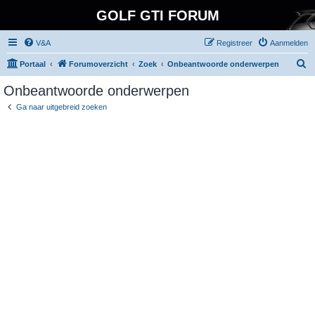
GOLF GTI FORUM
V&A
Registreer
Aanmelden
Z
Portaal
Forumoverzicht
Zoek
Onbeantwoorde onderwerpen
o
Onbeantwoorde onderwerpen
e
Ga naar uitgebreid zoeken
k