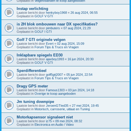
Geplaatst in
Velgen/banden te koop aangeboden
Instap verlichting
Laatste bericht door
henkyboy1968
«
26 aug 2024, 06:55
Geplaatst in
GOLF V GTI
is 2H blok ombouwen naar DX specifikaties?
Laatste bericht door
pimbuters
«
07 aug 2024, 21:29
Geplaatst in
GOLF I GTI
Golf 7 GTI originele velgen
Laatste bericht door
Evert
«
02 aug 2024, 15:09
Geplaatst in
Forum Tips & Trucs en Vragen
Inklapbare spiegels ED30
Laatste bericht door
ajaxboy1993
«
16 jun 2024, 20:30
Geplaatst in
GOLF V GTI
Sperdifferentieel
Laatste bericht door
golf5gti2007
«
05 jun 2024, 22:54
Geplaatst in
Forum Tips & Trucs en Vragen
Dragy GPS meter
Laatste bericht door
Famous1303
«
03 jun 2024, 14:18
Geplaatst in
Overige te koop aangeboden
Jm tuning downpipe
Laatste bericht door
JeroenGTIed35
«
27 mei 2024, 19:45
Geplaatst in
Motorisch, carroserie, uitlaat en Tuning
Motorkapsensor signaleert niet
Laatste bericht door
iz75
«
09 mei 2024, 08:32
Geplaatst in
Electronica en Audio / Video