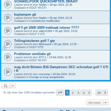
SCHAKELPOOK QUICKSHIFTER; DRAAIT
Laatste bericht door
Nadim
«
28 apr 2024, 22:18
Geplaatst in
GOLF VII GTI
koplampen gti
Laatste bericht door
Nadim
«
09 apr 2024, 02:19
Geplaatst in
Cosmetische modificaties
golf 5 gti 2008 /2009 trekhaak inleren ????
Laatste bericht door
willem2309
«
05 apr 2024, 14:52
Geplaatst in
GOLF V GTI
Trilling/stuiteren golf 7 gte
Laatste bericht door
Berkwood
«
05 apr 2024, 12:39
Geplaatst in
GOLF GTE
Problemen ventilatie gti
Laatste bericht door
RTC1
«
23 feb 2024, 11:45
Geplaatst in
GOLF VII GTI
mag dicht Bilstein B16 Damptronic DCC schroefset golf 7 GTI
/ R
Laatste bericht door
vwracing
«
09 feb 2024, 10:29
Geplaatst in
Overige te koop aangeboden
Pagina
1
van
20
1
2
3
4
5
20
V
Er zijn meer dan 1000 resultaten gevonden
…
Ga naar