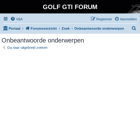
GOLF GTI FORUM
V&A
Registreer
Aanmelden
Z
Portaal
Forumoverzicht
Zoek
Onbeantwoorde onderwerpen
o
Onbeantwoorde onderwerpen
e
Ga naar uitgebreid zoeken
k