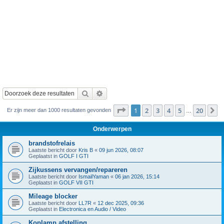
Zoek
Uitgebreid zoeken
Pagina
1
van
20
1
2
3
4
5
20
V
Er zijn meer dan 1000 resultaten gevonden
…
Onderwerpen
brandstofrelais
Laatste bericht door
Kris B
«
09 jun 2026, 08:07
Geplaatst in
GOLF I GTI
Zijkussens vervangen/repareren
Laatste bericht door
IsmailYaman
«
06 jan 2026, 15:14
Geplaatst in
GOLF VII GTI
Mileage blocker
Laatste bericht door
LL7R
«
12 dec 2025, 09:36
Geplaatst in
Electronica en Audio / Video
Koplamp afstelling