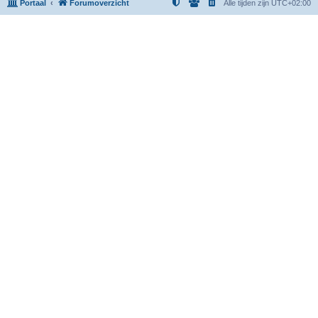
Portaal
Forumoverzicht
Alle tijden zijn
UTC+02:00