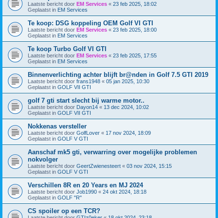
Laatste bericht door
EM Services
«
23 feb 2025, 18:02
Geplaatst in
EM Services
Te koop: DSG koppeling OEM Golf VI GTI
Laatste bericht door
EM Services
«
23 feb 2025, 18:00
Geplaatst in
EM Services
Te koop Turbo Golf VI GTI
Laatste bericht door
EM Services
«
23 feb 2025, 17:55
Geplaatst in
EM Services
Binnenverlichting achter blijft br@nden in Golf 7.5 GTI 2019
Laatste bericht door
frans1948
«
05 jan 2025, 10:30
Geplaatst in
GOLF VII GTI
golf 7 gti start slecht bij warme motor..
Laatste bericht door
Dayon14
«
13 dec 2024, 10:02
Geplaatst in
GOLF VII GTI
Nokkenas versteller
Laatste bericht door
GolfLover
«
17 nov 2024, 18:09
Geplaatst in
GOLF V GTI
Aanschaf mk5 gti, verwarring over mogelijke problemen
nokvolger
Laatste bericht door
GeertZwienesteert
«
03 nov 2024, 15:15
Geplaatst in
GOLF V GTI
Verschillen 8R en 20 Years en MJ 2024
Laatste bericht door
Job1990
«
24 okt 2024, 18:18
Geplaatst in
GOLF "R"
CS spoiler op een TCR?
Laatste bericht door
GTIz0eker
«
18 okt 2024, 23:18