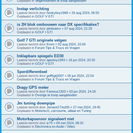
Geplaatst in
Velgen/banden te koop aangeboden
Instap verlichting
Laatste bericht door
henkyboy1968
«
26 aug 2024, 06:55
Geplaatst in
GOLF V GTI
is 2H blok ombouwen naar DX specifikaties?
Laatste bericht door
pimbuters
«
07 aug 2024, 21:29
Geplaatst in
GOLF I GTI
Golf 7 GTI originele velgen
Laatste bericht door
Evert
«
02 aug 2024, 15:09
Geplaatst in
Forum Tips & Trucs en Vragen
Inklapbare spiegels ED30
Laatste bericht door
ajaxboy1993
«
16 jun 2024, 20:30
Geplaatst in
GOLF V GTI
Sperdifferentieel
Laatste bericht door
golf5gti2007
«
05 jun 2024, 22:54
Geplaatst in
Forum Tips & Trucs en Vragen
Dragy GPS meter
Laatste bericht door
Famous1303
«
03 jun 2024, 14:18
Geplaatst in
Overige te koop aangeboden
Jm tuning downpipe
Laatste bericht door
JeroenGTIed35
«
27 mei 2024, 19:45
Geplaatst in
Motorisch, carroserie, uitlaat en Tuning
Motorkapsensor signaleert niet
Laatste bericht door
iz75
«
09 mei 2024, 08:32
Geplaatst in
Electronica en Audio / Video