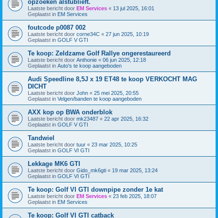
opzoeken alstublieft.
Laatste bericht door
EM Services
«
13 jul 2025, 16:01
Geplaatst in
EM Services
foutcode p0087 002
Laatste bericht door
corne34C
«
27 jun 2025, 10:19
Geplaatst in
GOLF V GTI
Te koop: Zeldzame Golf Rallye ongerestaureerd
Laatste bericht door
Anthonie
«
06 jun 2025, 12:18
Geplaatst in
Auto's te koop aangeboden
Audi Speedline 8,5J x 19 ET48 te koop VERKOCHT MAG
DICHT
Laatste bericht door
John
«
25 mei 2025, 20:55
Geplaatst in
Velgen/banden te koop aangeboden
AXX kop op BWA onderblok
Laatste bericht door
mk23487
«
22 apr 2025, 16:32
Geplaatst in
GOLF V GTI
Tandwiel
Laatste bericht door
tuur
«
23 mar 2025, 10:25
Geplaatst in
GOLF VI GTI
Lekkage MK6 GTI
Laatste bericht door
Gido_mk6gti
«
19 mar 2025, 13:24
Geplaatst in
GOLF VI GTI
Te koop: Golf VI GTI downpipe zonder 1e kat
Laatste bericht door
EM Services
«
23 feb 2025, 18:07
Geplaatst in
EM Services
Te koop: Golf VI GTI catback