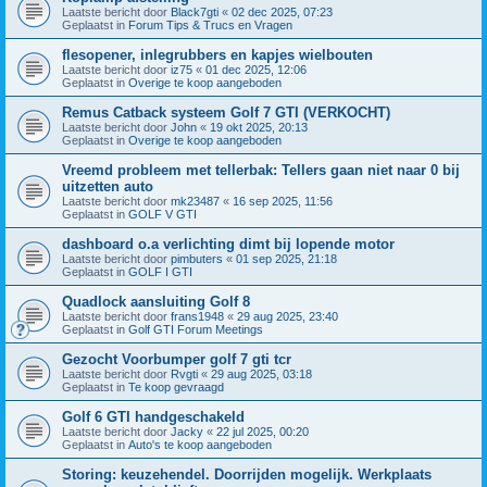
Laatste bericht door
Black7gti
«
02 dec 2025, 07:23
Geplaatst in
Forum Tips & Trucs en Vragen
flesopener, inlegrubbers en kapjes wielbouten
Laatste bericht door
iz75
«
01 dec 2025, 12:06
Geplaatst in
Overige te koop aangeboden
Remus Catback systeem Golf 7 GTI (VERKOCHT)
Laatste bericht door
John
«
19 okt 2025, 20:13
Geplaatst in
Overige te koop aangeboden
Vreemd probleem met tellerbak: Tellers gaan niet naar 0 bij
uitzetten auto
Laatste bericht door
mk23487
«
16 sep 2025, 11:56
Geplaatst in
GOLF V GTI
dashboard o.a verlichting dimt bij lopende motor
Laatste bericht door
pimbuters
«
01 sep 2025, 21:18
Geplaatst in
GOLF I GTI
Quadlock aansluiting Golf 8
Laatste bericht door
frans1948
«
29 aug 2025, 23:40
Geplaatst in
Golf GTI Forum Meetings
Gezocht Voorbumper golf 7 gti tcr
Laatste bericht door
Rvgti
«
29 aug 2025, 03:18
Geplaatst in
Te koop gevraagd
Golf 6 GTI handgeschakeld
Laatste bericht door
Jacky
«
22 jul 2025, 00:20
Geplaatst in
Auto's te koop aangeboden
Storing: keuzehendel. Doorrijden mogelijk. Werkplaats