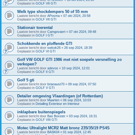
Geplaatst in
GOLF VII GTI
Welk type shockdempers 50 of 55 mm
Laatste bericht door
APosma
«
07 okt 2024, 20:58
Geplaatst in
GOLF VII GTI
Stationair toerental
Laatste bericht door
Camgovaert
«
07 okt 2024, 09:48
Geplaatst in
GOLF I GTI
Schokkende en ploffende GTI
Laatste bericht door
swkok26
«
26 sep 2024, 18:39
Geplaatst in
GOLF VI GTI
Golf VW GOLF GTI 1986 met niet soepele versnelling zo
verkopen?
Laatste bericht door
adevos
«
10 sep 2024, 12:01
Geplaatst in
GOLF II GTI
Golf 5 gti
Laatste bericht door
brianaust70
«
09 sep 2024, 07:50
Geplaatst in
GOLF V GTI
Detailer omgeving Vlaardingen (of Rotterdam)
Laatste bericht door
Maarten
«
06 sep 2024, 10:03
Geplaatst in
Detailing Exterieur en Interieur
inklapbare buitenspiegels
Laatste bericht door
Bas Boxster
«
03 sep 2024, 16:31
Geplaatst in
GOLF VIII GTI
Motec Ultralight MCR2 Matt bronz 235/35/19 PS4S
Laatste bericht door
BASK04
«
01 sep 2024, 12:45