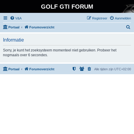
GOLF GTI FORUM
V&A
Registreer
Aanmelden
Z
Portaal
Forumoverzicht
o
Informatie
e
k
Sorry, je kunt het zoeksysteem momenteel niet gebruiken. Probeer het
nogmaals over 6 secondes.
Portaal
Forumoverzicht
Alle tijden zijn
UTC+02:00