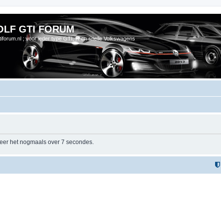
OLF GTI FORUM
gtiforum.nl ; voor ieder type GTI, R en snelle Volkswagens
beer het nogmaals over 7 secondes.