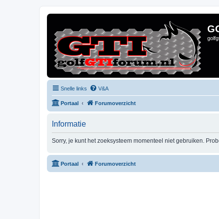
G
golf
Snelle links
V&A
Portaal
Forumoverzicht
Informatie
Sorry, je kunt het zoeksysteem momenteel niet gebruiken. Pro
Portaal
Forumoverzicht