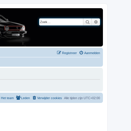
Zoek
Uitgebreid zoeken
Registreer
Aanmelden
Het team
Leden
Verwijder cookies
Alle tijden zijn
UTC+02:00