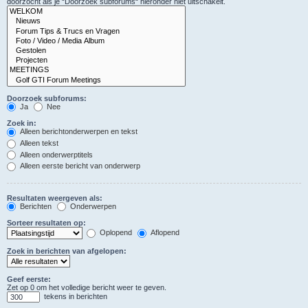
doorzocht als je “Doorzoek subforums“ hieronder niet uitschakelt.
Doorzoek subforums:
Ja
Nee
Zoek in:
Alleen berichtonderwerpen en tekst
Alleen tekst
Alleen onderwerptitels
Alleen eerste bericht van onderwerp
Resultaten weergeven als:
Berichten
Onderwerpen
Sorteer resultaten op:
Oplopend
Aflopend
Zoek in berichten van afgelopen:
Geef eerste:
Zet op 0 om het volledige bericht weer te geven.
tekens in berichten