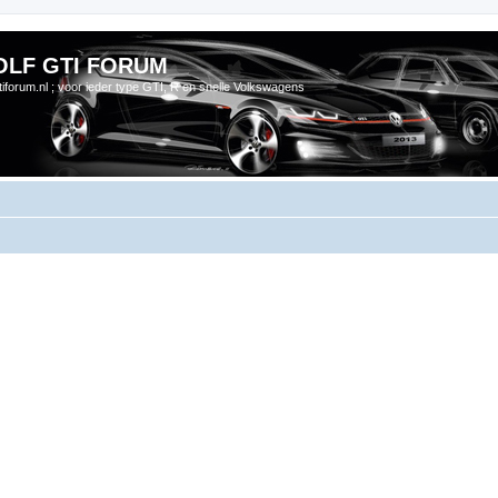
OLF GTI FORUM
gtiforum.nl ; voor ieder type GTI, R en snelle Volkswagens