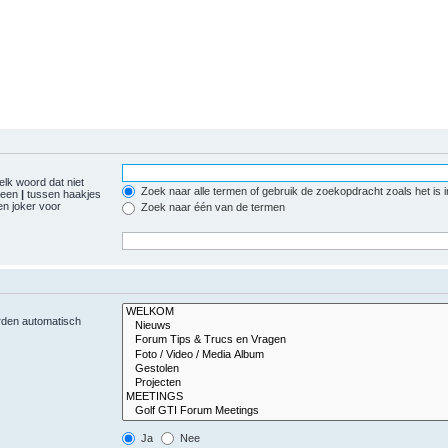
elk woord dat niet
Zoek naar alle termen of gebruik de zoekopdracht zoals het is 
r een
|
tussen haakjes
n joker voor
Zoek naar één van de termen
orden automatisch
Ja
Nee