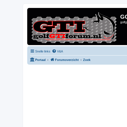
G
golf
Snelle links
V&A
Portaal
Forumoverzicht
Zoek