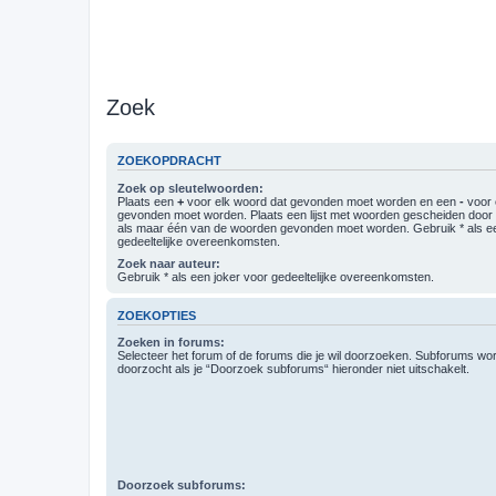
Zoek
ZOEKOPDRACHT
Zoek op sleutelwoorden:
Plaats een
+
voor elk woord dat gevonden moet worden en een
-
voor 
gevonden moet worden. Plaats een lijst met woorden gescheiden doo
als maar één van de woorden gevonden moet worden. Gebruik * als ee
gedeeltelijke overeenkomsten.
Zoek naar auteur:
Gebruik * als een joker voor gedeeltelijke overeenkomsten.
ZOEKOPTIES
Zoeken in forums:
Selecteer het forum of de forums die je wil doorzoeken. Subforums w
doorzocht als je “Doorzoek subforums“ hieronder niet uitschakelt.
Doorzoek subforums: