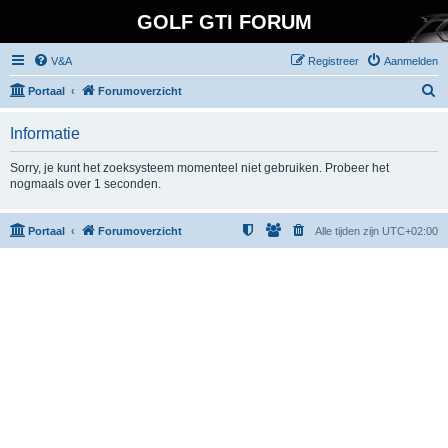
GOLF GTI FORUM
V&A
Registreer
Aanmelden
Z
Portaal
Forumoverzicht
o
Informatie
e
k
Sorry, je kunt het zoeksysteem momenteel niet gebruiken. Probeer het
nogmaals over 1 seconden.
Portaal
Forumoverzicht
Alle tijden zijn
UTC+02:00