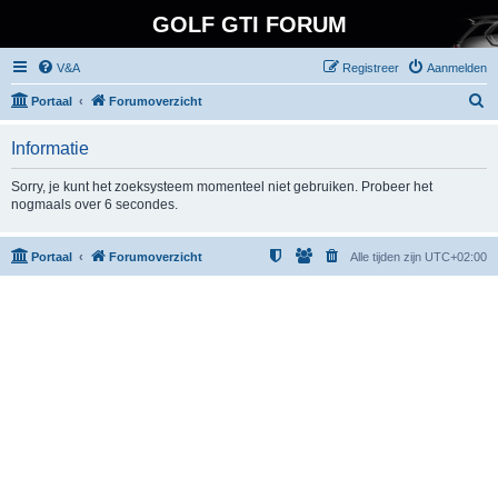
GOLF GTI FORUM
V&A
Registreer
Aanmelden
Z
Portaal
Forumoverzicht
o
Informatie
e
k
Sorry, je kunt het zoeksysteem momenteel niet gebruiken. Probeer het
nogmaals over 6 secondes.
Portaal
Forumoverzicht
Alle tijden zijn
UTC+02:00