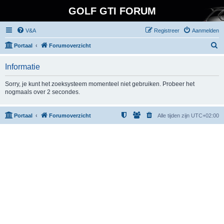
GOLF GTI FORUM
V&A
Registreer
Aanmelden
Z
Portaal
Forumoverzicht
o
Informatie
e
k
Sorry, je kunt het zoeksysteem momenteel niet gebruiken. Probeer het
nogmaals over 2 secondes.
Portaal
Forumoverzicht
Alle tijden zijn
UTC+02:00