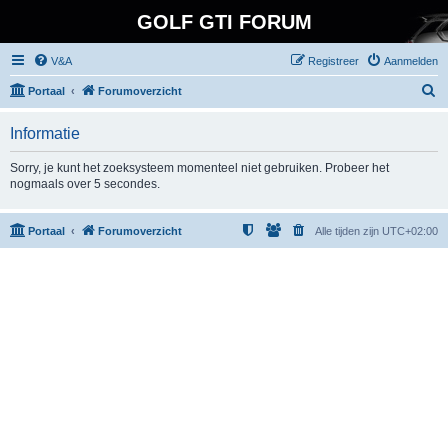
GOLF GTI FORUM
V&A
Registreer
Aanmelden
Z
Portaal
Forumoverzicht
o
Informatie
e
k
Sorry, je kunt het zoeksysteem momenteel niet gebruiken. Probeer het
nogmaals over 5 secondes.
Portaal
Forumoverzicht
Alle tijden zijn
UTC+02:00