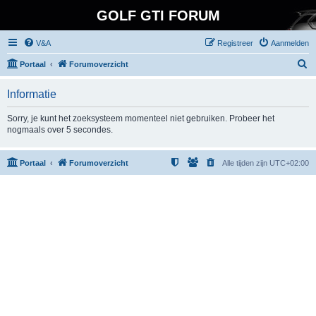
GOLF GTI FORUM
V&A
Registreer
Aanmelden
Z
Portaal
Forumoverzicht
o
Informatie
e
k
Sorry, je kunt het zoeksysteem momenteel niet gebruiken. Probeer het
nogmaals over 5 secondes.
Portaal
Forumoverzicht
Alle tijden zijn
UTC+02:00