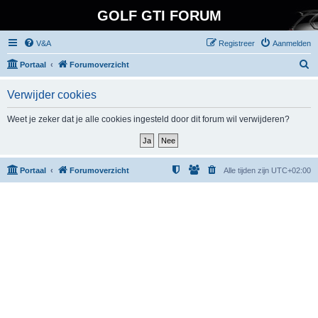
GOLF GTI FORUM
V&A
Registreer
Aanmelden
Z
Portaal
Forumoverzicht
o
Verwijder cookies
e
k
Weet je zeker dat je alle cookies ingesteld door dit forum wil verwijderen?
Portaal
Forumoverzicht
Alle tijden zijn
UTC+02:00