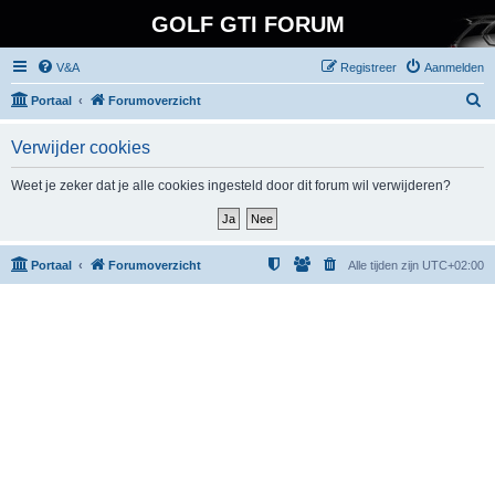
GOLF GTI FORUM
V&A
Registreer
Aanmelden
Z
Portaal
Forumoverzicht
o
Verwijder cookies
e
k
Weet je zeker dat je alle cookies ingesteld door dit forum wil verwijderen?
Portaal
Forumoverzicht
Alle tijden zijn
UTC+02:00