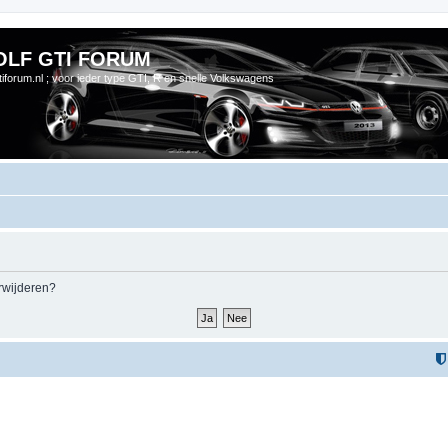
OLF GTI FORUM
gtiforum.nl ; voor ieder type GTI, R en snelle Volkswagens
erwijderen?