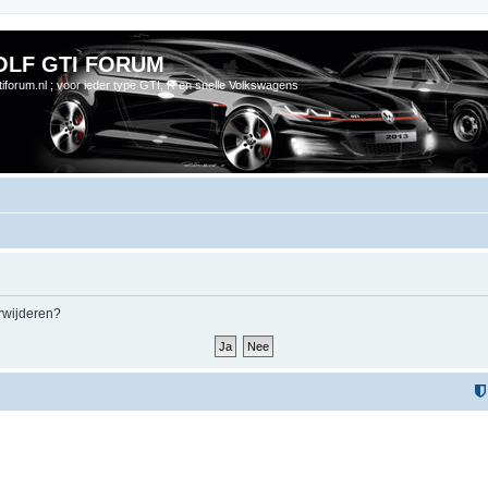
OLF GTI FORUM
gtiforum.nl ; voor ieder type GTI, R en snelle Volkswagens
erwijderen?