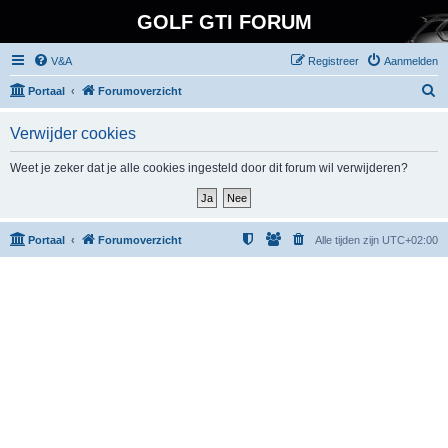
GOLF GTI FORUM
V&A
Registreer
Aanmelden
Z
Portaal
Forumoverzicht
o
Verwijder cookies
e
k
Weet je zeker dat je alle cookies ingesteld door dit forum wil verwijderen?
Portaal
Forumoverzicht
Alle tijden zijn
UTC+02:00