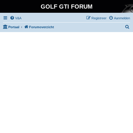
GOLF GTI FORUM
V&A
Registreer
Aanmelden
Z
Portaal
Forumoverzicht
o
e
k