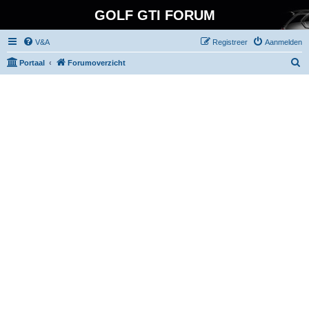
GOLF GTI FORUM
V&A
Registreer
Aanmelden
Z
Portaal
Forumoverzicht
o
e
k