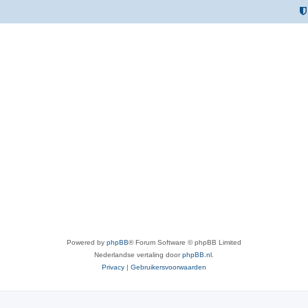
Powered by
phpBB
® Forum Software © phpBB Limited
Nederlandse vertaling door
phpBB.nl
.
Privacy
|
Gebruikersvoorwaarden