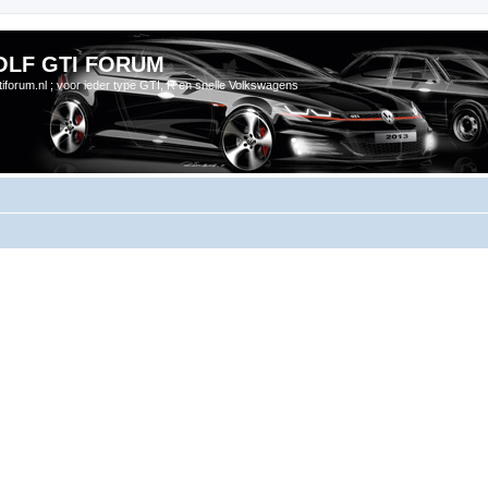
OLF GTI FORUM
gtiforum.nl ; voor ieder type GTI, R en snelle Volkswagens