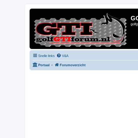
G
golf
Snelle links
V&A
Portaal
Forumoverzicht