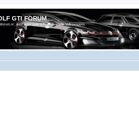
OLF GTI FORUM
gtiforum.nl ; voor ieder type GTI, R en snelle Volkswagens