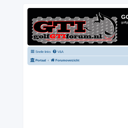
G
golf
Snelle links
V&A
Portaal
Forumoverzicht