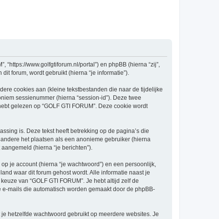
“https://www.golfgtiforum.nl/portal”) en phpBB (hierna “zij”,
t forum, wordt gebruikt (hierna “je informatie”).
re cookies aan (kleine tekstbestanden die naar de tijdelijke
oniem sessienummer (hierna “session-id”). Deze twee
hebt gelezen op “GOLF GTI FORUM”. Deze cookie wordt
ing is. Deze tekst heeft betrekking op de pagina’s die
 andere het plaatsen als een anonieme gebruiker (hierna
 aangemeld (hierna “je berichten”).
p je account (hierna “je wachtwoord”) en een persoonlijk,
land waar dit forum gehost wordt. Alle informatie naast je
en keuze van “GOLF GTI FORUM”. Je hebt altijd zelf de
 de e-mails die automatisch worden gemaakt door de phpBB-
at je hetzelfde wachtwoord gebruikt op meerdere websites. Je