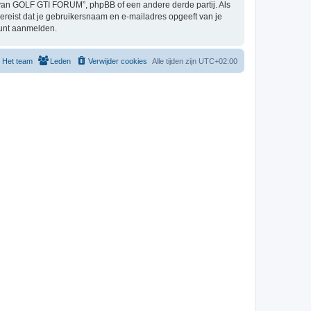
van GOLF GTI FORUM”, phpBB of een andere derde partij. Als
vereist dat je gebruikersnaam en e-mailadres opgeeft van je
kunt aanmelden.
Het team
Leden
Verwijder cookies
Alle tijden zijn
UTC+02:00