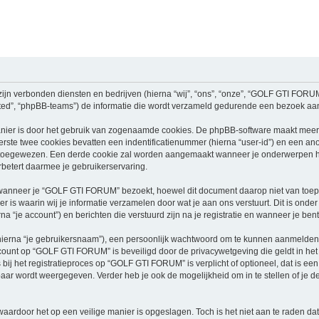
jn verbonden diensten en bedrijven (hierna “wij”, “ons”, “onze”, “GOLF GTI FORUM”, 
ed”, “phpBB-teams”) de informatie die wordt verzameld gedurende een bezoek aan di
nier is door het gebruik van zogenaamde cookies. De phpBB-software maakt meerde
ste twee cookies bevatten een indentificatienummer (hierna “user-id”) en een an
toegewezen. Een derde cookie zal worden aangemaakt wanneer je onderwerpen 
betert daarmee je gebruikerservaring.
nneer je “GOLF GTI FORUM” bezoekt, hoewel dit document daarop niet van toepass
 waarin wij je informatie verzamelen door wat je aan ons verstuurt. Dit is onder
 “je account”) en berichten die verstuurd zijn na je registratie en wanneer je bent
hierna “je gebruikersnaam”), een persoonlijk wachtwoord om te kunnen aanmelden o
account op “GOLF GTI FORUM” is beveiligd door de privacywetgeving die geldt in het 
 bij het registratieproces op “GOLF GTI FORUM” is verplicht of optioneel, dat is e
baar wordt weergegeven. Verder heb je ook de mogelijkheid om in te stellen of je
waardoor het op een veilige manier is opgeslagen. Toch is het niet aan te raden d