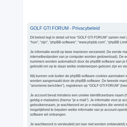
GOLF GTI FORUM - Privacybeleid
Dit beleid legt in detail uit hoe “GOLF GTI FORUM” samen met zi
“hun”, “zijn”, “phpBB-software”, “www.phpbb.com”, “phpBB Limit
Je informatie wordt op twee manieren verzameld. De eerste ma
internetbestanden van je computer worden gedownload). De eer
nummers worden automatisch door de phpBB-software aan je 
gebruikt om op te slaan welke onderwerpen gelezen zijn en ver
Wij kunnen ook buiten de phpBB-software cookies aanmaken wa
worden aangemaakt door de phpBB-software. De tweede manier is
“anonieme berichten”), registreren op “GOLF GTI FORUM” (hierna
Je account bevat minstens een unieke identificeerbare naam (
geldig e-mailadres (hierna “je e-mail”). Je informatie voor je 
gebruikersnaam, je wachtwoord en je e-mailadres die vereist is
mogelijkheid te bepalen welke informatie van je account open
software wil ontvangen.
Je wachtwoord is versleuteld (en kan niet worden ontsleuteld) 