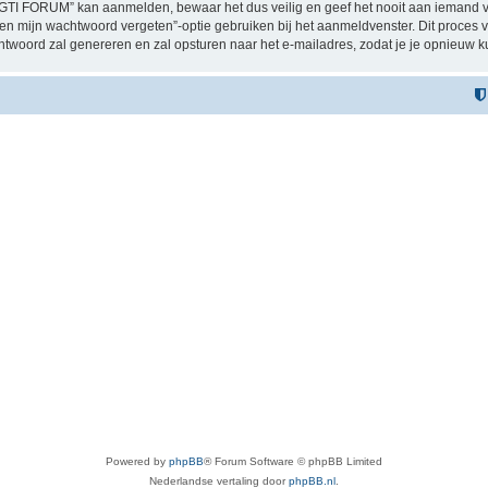
GTI FORUM” kan aanmelden, bewaar het dus veilig en geef het nooit aan iemand 
ben mijn wachtwoord vergeten”-optie gebruiken bij het aanmeldvenster. Dit proces 
woord zal genereren en zal opsturen naar het e-mailadres, zodat je je opnieuw 
Powered by
phpBB
® Forum Software © phpBB Limited
Nederlandse vertaling door
phpBB.nl
.