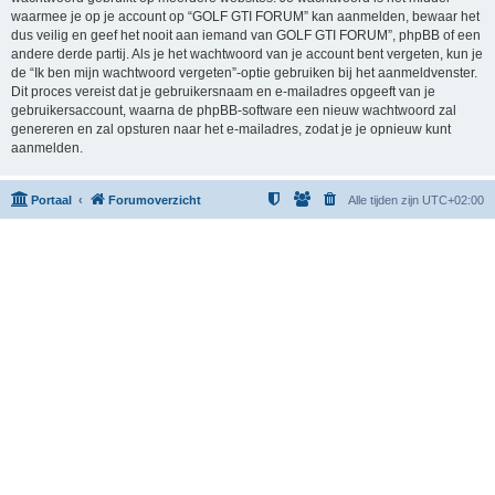
waarmee je op je account op “GOLF GTI FORUM” kan aanmelden, bewaar het
dus veilig en geef het nooit aan iemand van GOLF GTI FORUM”, phpBB of een
andere derde partij. Als je het wachtwoord van je account bent vergeten, kun je
de “Ik ben mijn wachtwoord vergeten”-optie gebruiken bij het aanmeldvenster.
Dit proces vereist dat je gebruikersnaam en e-mailadres opgeeft van je
gebruikersaccount, waarna de phpBB-software een nieuw wachtwoord zal
genereren en zal opsturen naar het e-mailadres, zodat je je opnieuw kunt
aanmelden.
Portaal
Forumoverzicht
Alle tijden zijn
UTC+02:00