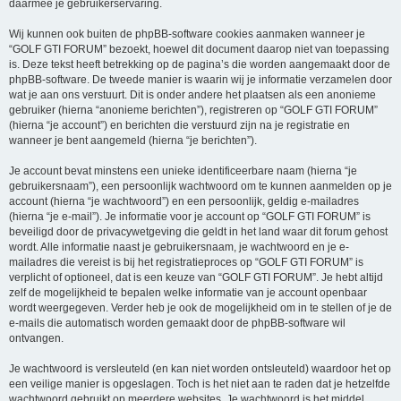
daarmee je gebruikerservaring.
Wij kunnen ook buiten de phpBB-software cookies aanmaken wanneer je
“GOLF GTI FORUM” bezoekt, hoewel dit document daarop niet van toepassing
is. Deze tekst heeft betrekking op de pagina’s die worden aangemaakt door de
phpBB-software. De tweede manier is waarin wij je informatie verzamelen door
wat je aan ons verstuurt. Dit is onder andere het plaatsen als een anonieme
gebruiker (hierna “anonieme berichten”), registreren op “GOLF GTI FORUM”
(hierna “je account”) en berichten die verstuurd zijn na je registratie en
wanneer je bent aangemeld (hierna “je berichten”).
Je account bevat minstens een unieke identificeerbare naam (hierna “je
gebruikersnaam”), een persoonlijk wachtwoord om te kunnen aanmelden op je
account (hierna “je wachtwoord”) en een persoonlijk, geldig e-mailadres
(hierna “je e-mail”). Je informatie voor je account op “GOLF GTI FORUM” is
beveiligd door de privacywetgeving die geldt in het land waar dit forum gehost
wordt. Alle informatie naast je gebruikersnaam, je wachtwoord en je e-
mailadres die vereist is bij het registratieproces op “GOLF GTI FORUM” is
verplicht of optioneel, dat is een keuze van “GOLF GTI FORUM”. Je hebt altijd
zelf de mogelijkheid te bepalen welke informatie van je account openbaar
wordt weergegeven. Verder heb je ook de mogelijkheid om in te stellen of je de
e-mails die automatisch worden gemaakt door de phpBB-software wil
ontvangen.
Je wachtwoord is versleuteld (en kan niet worden ontsleuteld) waardoor het op
een veilige manier is opgeslagen. Toch is het niet aan te raden dat je hetzelfde
wachtwoord gebruikt op meerdere websites. Je wachtwoord is het middel