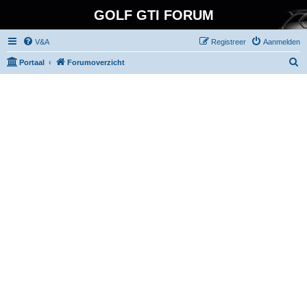
GOLF GTI FORUM
V&A
Registreer
Aanmelden
Z
Portaal
Forumoverzicht
o
e
k